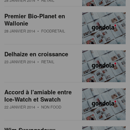
28 JANVIER 2014
• RETAIL
s
n
a
Premier Bio-Planet en
t
Wallonie
i
28 JANVIER 2014
• FOODRETAIL
o
n
Delhaize en croissance
23 JANVIER 2014
• RETAIL
Accord à l'amiable entre
Ice-Watch et Swatch
22 JANVIER 2014
• NON FOOD
Wim Swyngedouw,