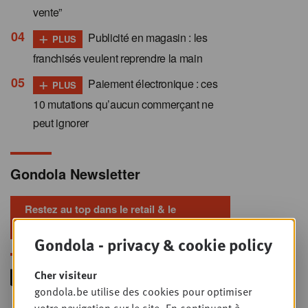
vente”
+
Publicité en magasin : les
PLUS
franchisés veulent reprendre la main
+
Paiement électronique : ces
PLUS
10 mutations qu’aucun commerçant ne
peut ignorer
Gondola Newsletter
Restez au top dans le retail & le
foodservice !
Gondola - privacy & cookie policy
Cher visiteur
gondola.be utilise des cookies pour optimiser