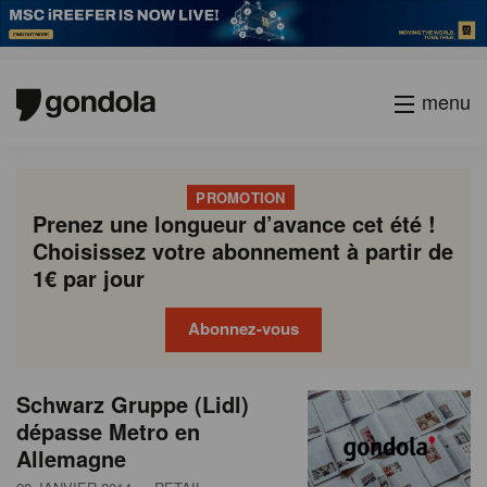
menu
PROMOTION
Prenez une longueur d’avance cet été !
Choisissez votre abonnement à partir de
1€ par jour
Abonnez-vous
N
Gondola
Gondola
Schwarz Gruppe (Lidl)
P
Previous
Page
Page
Page
Page
Current
Page
Page
Page
Page
Next
academy
society
e
dépasse Metro en
a
page
page
page
Allemagne
g
w
i