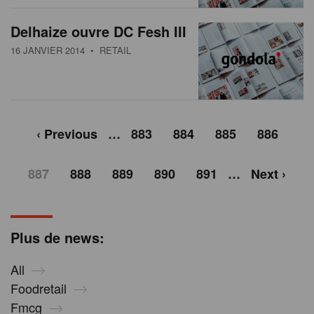
Delhaize ouvre DC Fesh III
16 JANVIER 2014
• RETAIL
‹ Previous
…
883
884
885
886
887
888
889
890
891
…
Next ›
Plus de news:
All
Foodretail
Fmcg