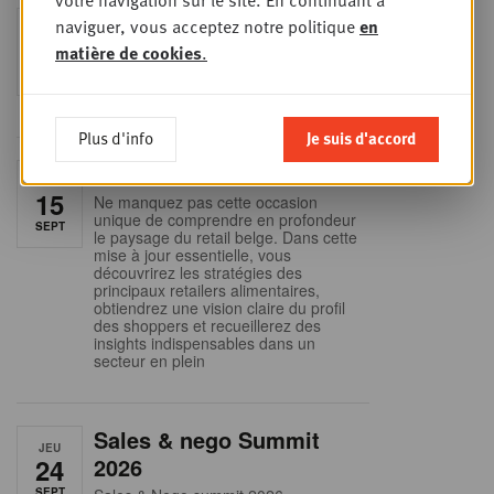
votre navigation sur le site. En continuant à
Foodservice - Joint
naviguer, vous acceptez notre politique
en
MER
9
business planning
matière de cookies
.
SEPT
Intro to Negotiation: Succes aan de
onderhandelingstafel is geen toeval!
Plus d'info
Je suis d'accord
Into Retail - Sold out
MAR
15
Ne manquez pas cette occasion
unique de comprendre en profondeur
SEPT
le paysage du retail belge. Dans cette
mise à jour essentielle, vous
découvrirez les stratégies des
principaux retailers alimentaires,
obtiendrez une vision claire du profil
des shoppers et recueillerez des
insights indispensables dans un
secteur en plein
Sales & nego Summit
JEU
24
2026
SEPT