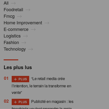
All
Foodretail
Fmcg
Home Improvement
E-commerce
Logistics
Fashion
Technology
Les plus lus
+
“Le retail media crée
PLUS
l’intention, le terrain la transforme en
vente”
+
Publicité en magasin : les
PLUS
franchisés veulent reprendre la main