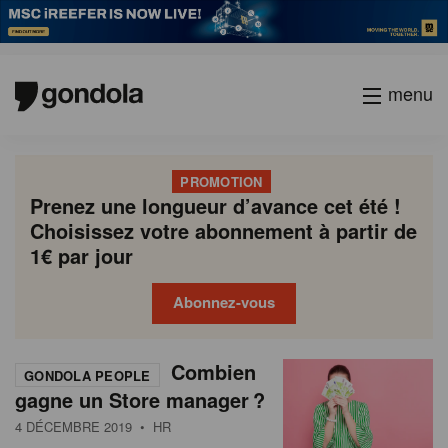
menu
PROMOTION
Prenez une longueur d’avance cet été !
Choisissez votre abonnement à partir de
1€ par jour
Abonnez-vous
N
Gondola
Gondola
P
Combien
Previous
Page
Page
Page
Page
Current
Page
Page
Page
Page
Next
academy
society
GONDOLA PEOPLE
e
a
gagne un Store manager ?
page
page
page
g
w
4 DÉCEMBRE 2019
• HR
i