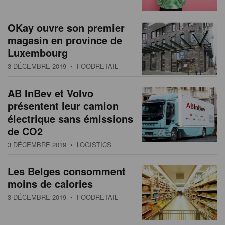
s
n
a
OKay ouvre son premier
t
magasin en province de
i
Luxembourg
o
3 DÉCEMBRE 2019
• FOODRETAIL
n
AB InBev et Volvo
présentent leur camion
électrique sans émissions
de CO2
3 DÉCEMBRE 2019
• LOGISTICS
Les Belges consomment
moins de calories
3 DÉCEMBRE 2019
• FOODRETAIL