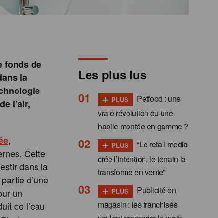
le fonds de
Les plus lus
dans la
echnologie
+
Petfood : une
PLUS
e l’air,
vraie révolution ou une
habile montée en gamme ?
,
ée
+
“Le retail media
PLUS
ernes. Cette
crée l’intention, le terrain la
estir dans la
transforme en vente”
 partie d’une
+
Publicité en
PLUS
our un
magasin : les franchisés
uit de l’eau
veulent reprendre la main