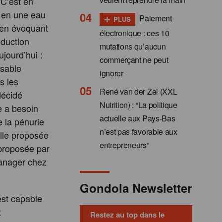
“C’est en
r en une eau
+
Paiement
PLUS
, en évoquant
électronique : ces 10
oduction
mutations qu’aucun
ujourd’hui :
commerçant ne peut
isable
ignorer
s les
René van der Zel (XXL
décidé
Nutrition) : “La politique
e a besoin
actuelle aux Pays-Bas
 la pénurie
n’est pas favorable aux
elle proposée
entrepreneurs”
 proposée par
anager chez
Gondola Newsletter
est capable
t
Restez au top dans le