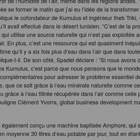
tir de l’humidité de l’air, même dans les régions arides. 
sée se former le matin que j’ai eu l’idée de la transforme
plique le cofondateur de Kumulus et ingénieur Iheb Triki
il avait effectué dans le désert tunisien. “C’est de la pr
 qui utilise une source naturelle qui n’est pas exploitée a
’air. En plus, c’est une ressource qui est quasiment inépu
ime qu’il y a six fois plus d’eau dans l’air que dans toute
plique-t-il. De son côté, Spadel déclare : “Si nous avons 
ans Kumulus, c’est parce que nous pensons que le mond
 complémentaires pour adresser le problème essentiel de
e, que ce soit grâce à l’eau minérale naturelle comme c
u grâce à l’eau filtrée récupérée dans l’air comme celle
ouligne Clément Yvorra, global business development m
 a également conçu une machine baptisée Amphore, qui 
en moyenne 30 litres d’eau potable par jour, tout en étan