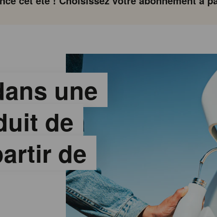
ce cet été ! Choisissez votre abonnement à par
 dans une
duit de
artir de