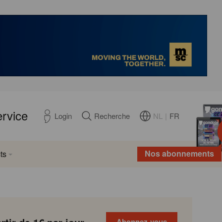
ervice
NL
|
FR
Login
Recherche
Nos abonnements
ts
Abonnez-vous