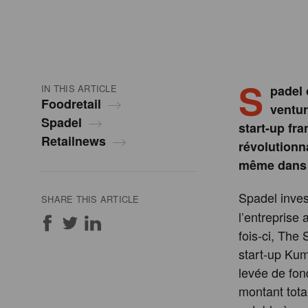
S
IN THIS ARTICLE
padel 
Foodretail
ventur
Spadel
start-up fr
Retailnews
révolutionna
même dans l
Spadel inves
SHARE THIS ARTICLE
l’entreprise
fois-ci, The 
start-up Kum
levée de fon
montant total