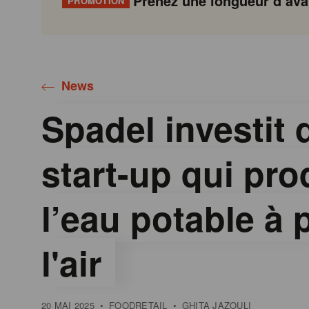
Prenez une longueur d’avan
PROMOTION
Gondola
Gondola
academy
society
News
Spadel investit
start-up qui pro
l’eau potable à p
l'air
20 MAI 2025
•
FOODRETAIL
•
GHITA JAZOULI