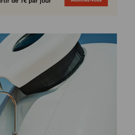
tir de 1€ par jour