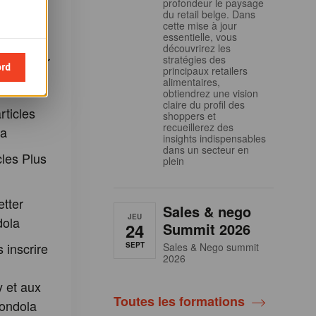
et
profondeur le paysage
du retail belge. Dans
s à nos
cette mise à jour
essentielle, vous
lics
découvrirez les
 profiter
stratégies des
ord
principaux retailers
:
alimentaires,
obtiendrez une vision
claire du profil des
rticles
shoppers et
recueillerez des
la
insights indispensables
dans un secteur en
cles Plus
plein
etter
Sales & nego
JEU
dola
24
Summit 2026
 inscrire
SEPT
Sales & Nego summit
2026
 et aux
Toutes les formations
ondola