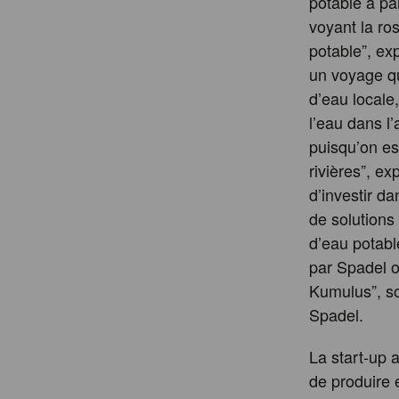
potable à par
voyant la ro
potable”, ex
un voyage qu’
d’eau locale,
l’eau dans l
puisqu’on est
rivières”, ex
d’investir d
de solutions
d’eau potabl
par Spadel o
Kumulus”, s
Spadel.
La start-up
de produire 