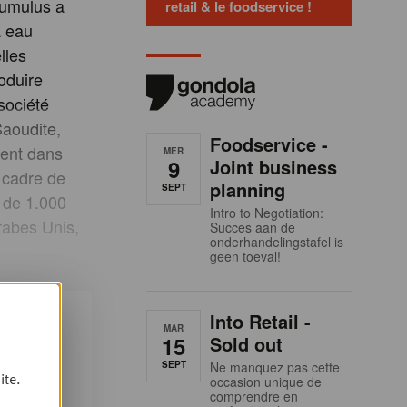
Kumulus a
retail & le foodservice !
à eau
lles
oduire
 société
Saoudite,
Foodservice -
ment dans
MER
9
Joint business
 cadre de
planning
SEPT
s de 1.000
Intro to Negotiation:
rabes Unis,
Succes aan de
onderhandelingstafel is
geen toeval!
Into Retail -
un
MAR
15
Sold out
a ?
SEPT
Ne manquez pas cette
ite.
occasion unique de
comprendre en