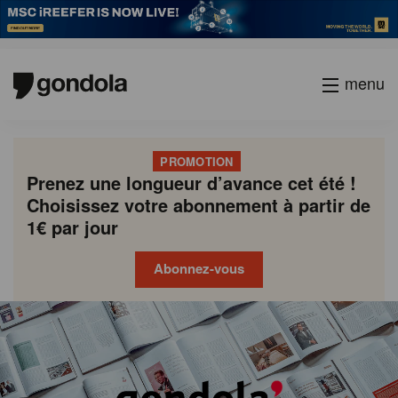
menu
PROMOTION
Prenez une longueur d’avance cet été !
Choisissez votre abonnement à partir de
1€ par jour
Abonnez-vous
Gondola
Gondola
academy
society