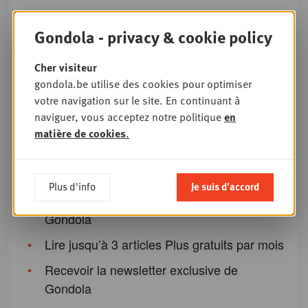
Ou s'enregistrer
Gondola - privacy & cookie policy
Cher visiteur
Pourquoi créer un compte Gondola ?
gondola.be utilise des cookies pour optimiser
votre navigation sur le site. En continuant à
L’inscription nous permet d’adapter nos
naviguer, vous acceptez notre politique
en
contenus à nos lecteurs. En quelques clics
matière de cookies
.
seulement, vous pouvez profiter de tous les
avantages :
Plus d'info
Je suis d'accord
Accès à tous les articles d’actualité
Gondola
Lire jusqu’à 3 articles Plus gratuits par mois
Recevoir la newsletter exclusive de
Gondola