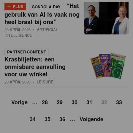
+
“Het
PLUS
GONDOLA DAY
gebruik van AI is vaak nog
heel braaf bij ons”
28 APRIL 2026
• ARTIFICIAL
INTELLIGENCE
PARTNER CONTENT
Krasbiljetten: een
onmisbare aanvulling
voor uw winkel
28 APRIL 2026
• LEISURE
Vorige
…
28
29
30
31
32
33
34
35
36
…
Volgende