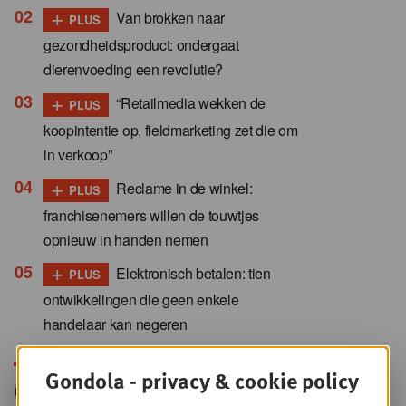
+
Van brokken naar
PLUS
gezondheidsproduct: ondergaat
dierenvoeding een revolutie?
+
“Retailmedia wekken de
PLUS
koopintentie op, fieldmarketing zet die om
in verkoop”
+
Reclame in de winkel:
PLUS
franchisenemers willen de touwtjes
opnieuw in handen nemen
+
Elektronisch betalen: tien
PLUS
ontwikkelingen die geen enkele
handelaar kan negeren
Gondola - privacy & cookie policy
Gondola Newsletter