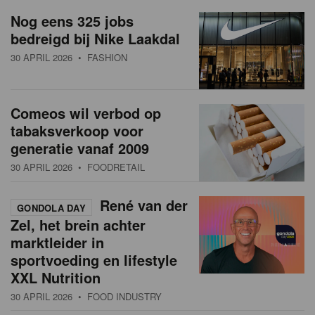
a
w
Nog eens 325 jobs
t
bedreigd bij Nike Laakdal
s
i
30 APRIL 2026
• FASHION
o
o
n
v
Comeos wil verbod op
e
tabaksverkoop voor
r
generatie vanaf 2009
30 APRIL 2026
• FOODRETAIL
z
i
René van der
GONDOLA DAY
Zel, het brein achter
c
marktleider in
h
sportvoeding en lifestyle
XXL Nutrition
t
30 APRIL 2026
• FOOD INDUSTRY