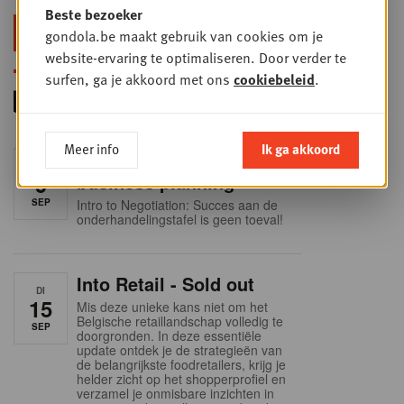
Beste bezoeker
Blijf voorop in retail & foodservice!
gondola.be maakt gebruik van cookies om je
website-ervaring te optimaliseren. Door verder te
surfen, ga je akkoord met ons
cookiebeleid
.
Meer info
Ik ga akkoord
Foodservice - Joint
WOE
9
business planning
SEP
Intro to Negotiation: Succes aan de
onderhandelingstafel is geen toeval!
Into Retail - Sold out
DI
15
Mis deze unieke kans niet om het
Belgische retaillandschap volledig te
SEP
doorgronden. In deze essentiële
update ontdek je de strategieën van
de belangrijkste foodretailers, krijg je
helder zicht op het shopperprofiel en
verzamel je onmisbare inzichten in