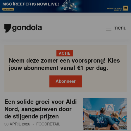
menu
ACTIE
Neem deze zomer een voorsprong! Kies
jouw abonnement vanaf €1 per dag.
Abonneer
N
Gondola
Gondola
Een solide groei voor Aldi
P
Vorige
Page
Page
Page
Page
Current
Page
Page
Page
Page
Volgende
academy
society
i
Nord, aangedreven door
a
page
de stijgende prijzen
g
e
i
30 APRIL 2026
• FOODRETAIL
u
n