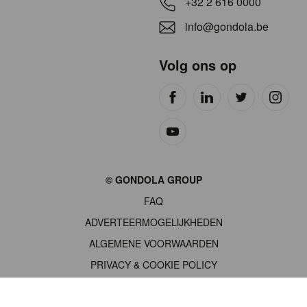
+32 2 616 0000
info@gondola.be
Volg ons op
Site
© GONDOLA GROUP
by
FAQ
wieni
ADVERTEERMOGELIJKHEDEN
ALGEMENE VOORWAARDEN
PRIVACY & COOKIE POLICY