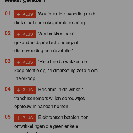
+
Waarom dierenvoeding onder
PLUS
druk staat ondanks premiumisering
+
Van brokken naar
PLUS
gezondheidsproduct: ondergaat
dierenvoeding een revolutie?
+
“Retailmedia wekken de
PLUS
koopintentie op, fieldmarketing zet die om
in verkoop”
+
Reclame in de winkel:
PLUS
franchisenemers willen de touwtjes
opnieuw in handen nemen
+
Elektronisch betalen: tien
PLUS
ontwikkelingen die geen enkele