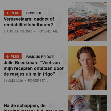
+
PLUS
DOSSIER
Vernevelaars: gadget of
rendabiliteitshefboom?
3 AUGUSTUS 2026
• FOODRETAIL
+
PLUS
FAMOUS FRIDGE
Jelle Beeckman: “Veel van
mijn recepten ontstaan door
de restjes uit mijn frigo”
31 JULI 2026
• FOODRETAIL
Na de schappen, de
kledingkasten: Aldi zet in op