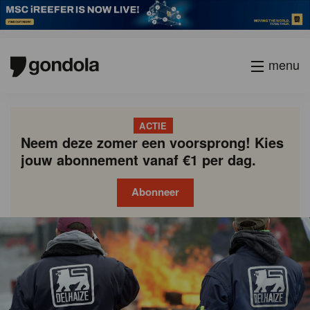
menu
ACTIE
Neem deze zomer een voorsprong! Kies
jouw abonnement vanaf €1 per dag.
Abonneer
Gondola
Gondola
academy
society