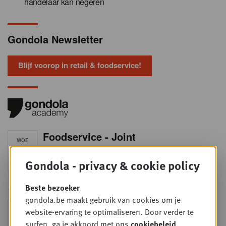
handelaar kan negeren
Gondola Newsletter
Blijf voorop in retail & foodservice!
Foodservice - Joint
WOE
9
business planning
Gondola - privacy & cookie policy
SEP
Intro to Negotiation: Succes aan de
onderhandelingstafel is geen toeval!
Beste bezoeker
gondola.be maakt gebruik van cookies om je
Into Retail - Sold out
website-ervaring te optimaliseren. Door verder te
DI
15
Mis deze unieke kans niet om het
surfen, ga je akkoord met ons
cookiebeleid
.