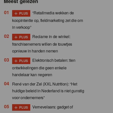
Meest gelezen
+
“Retailmedia wekken de
PLUS
koopintentie op, fieldmarketing zet die om
in verkoop”
+
Reclame in de winkel:
PLUS
franchisenemers willen de touwtjes
opnieuw in handen nemen
+
Elektronisch betalen: tien
PLUS
ontwikkelingen die geen enkele
handelaar kan negeren
René van der Zel (XXL Nutrition): “Het
huidige beleid in Nederland is niet gunstig
voor ondernemers”
+
Vernevelaars: gadget of
PLUS