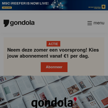
menu
ACTIE
Neem deze zomer een voorsprong! Kies
jouw abonnement vanaf €1 per dag.
Abonneer
Gondola
Gondola
academy
society