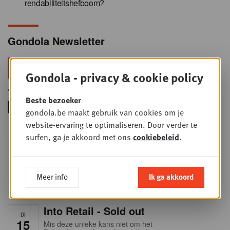
rendabiliteitshefboom?
Gondola Newsletter
Blijf voorop in retail & foodservice!
Gondola - privacy & cookie policy
Beste bezoeker
gondola.be maakt gebruik van cookies om je
website-ervaring te optimaliseren. Door verder te
surfen, ga je akkoord met ons
cookiebeleid
.
Foodservice - Joint
WOE
9
business planning
SEP
Intro to Negotiation: Succes aan de
onderhandelingstafel is geen toeval!
Meer info
Ik ga akkoord
Into Retail - Sold out
DI
15
Mis deze unieke kans niet om het