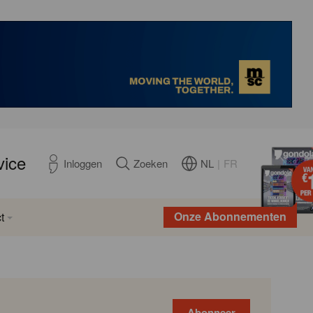
vice
NL
|
FR
Inloggen
Zoeken
Onze Abonnementen
t
Abonneer