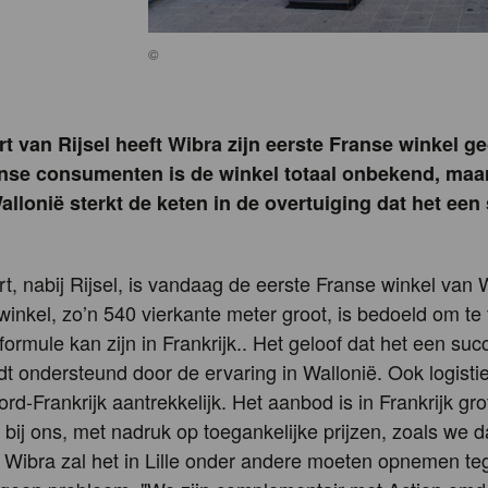
©
rt van Rijsel heeft Wibra zijn eerste Franse winkel g
nse consumenten is de winkel totaal onbekend, maar
allonië sterkt de keten in de overtuiging dat het ee
t, nabij Rijsel, is vandaag de eerste Franse winkel van
inkel, zo’n 540 vierkante meter groot, is bedoeld om te
formule kan zijn in Frankrijk.. Het geloof dat het een su
t ondersteund door de ervaring in Wallonië. Ook logistie
ord-Frankrijk aantrekkelijk. Het aanbod is in Frankrijk gr
s bij ons, met nadruk op toegankelijke prijzen, zoals we 
 Wibra zal het in Lille onder andere moeten opnemen te