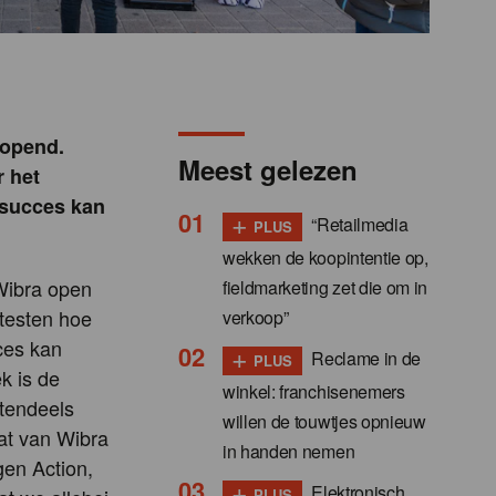
eopend.
Meest gelezen
 het
n succes kan
+
“Retailmedia
PLUS
wekken de koopintentie op,
 Wibra open
fieldmarketing zet die om in
 testen hoe
verkoop”
cces kan
+
Reclame in de
PLUS
k is de
winkel: franchisenemers
otendeels
willen de touwtjes opnieuw
dat van Wibra
in handen nemen
gen Action,
+
Elektronisch
PLUS