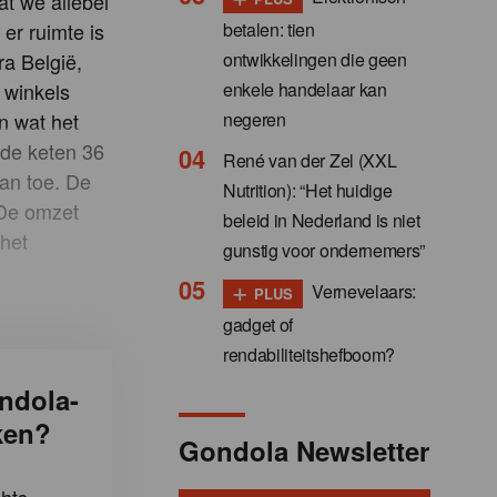
at we allebei
betalen: tien
er ruimte is
ontwikkelingen die geen
ra België,
enkele handelaar kan
 winkels
negeren
n wat het
 de keten 36
René van der Zel (XXL
aan toe. De
Nutrition): “Het huidige
 De omzet
beleid in Nederland is niet
 het
gunstig voor ondernemers”
+
Vernevelaars:
PLUS
gadget of
rendabiliteitshefboom?
ndola-
ken?
Gondola Newsletter