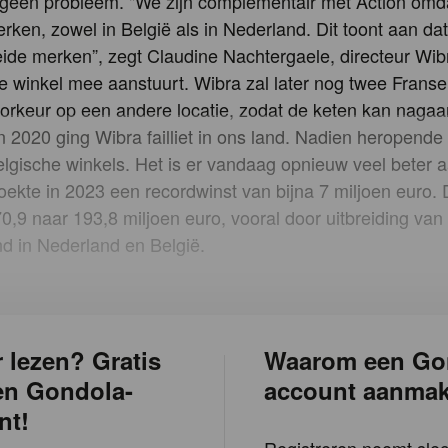
at geen probleem. "We zijn complementair met Action omd
rken, zowel in België als in Nederland. Dit toont aan dat 
ide merken”, zegt Claudine Nachtergaele, directeur Wib
e winkel mee aanstuurt. Wibra zal later nog twee Franse
voorkeur op een andere locatie, zodat de keten kan nagaa
In 2020 ging Wibra failliet in ons land. Nadien heropende
lgische winkels. Het is er vandaag opnieuw veel beter 
oekte in 2023 een recordwinst van bijna 7 miljoen euro.
0,9 naar 193,8 miljoen euro, vooral door uitbreiding van
d in Nederland en België.
 lezen? Gratis
Waarom een Go
en Gondola-
account aanma
nt!