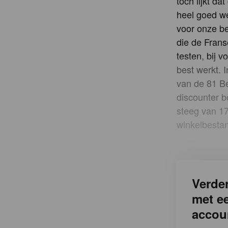
toch lijkt d
heel goed we
voor onze be
die de Frans
testen, bij 
best werkt. 
van de 81 Be
discounter b
steeg van 17
winkelbestan
Verder
met e
accou