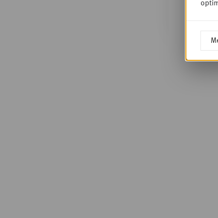
optim
Me