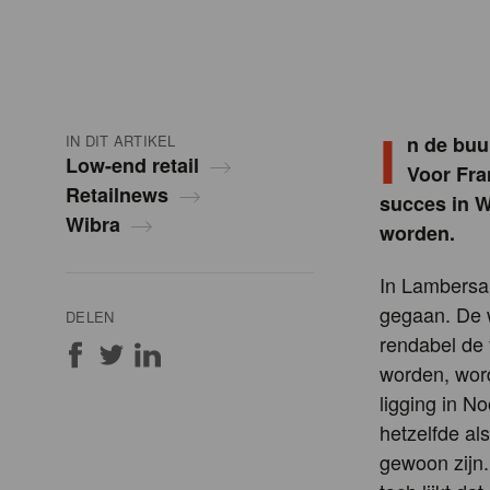
I
IN DIT ARTIKEL
n de buu
Low-end retail
Voor Fra
Retailnews
succes in W
Wibra
worden.
In Lambersar
gegaan. De w
DELEN
rendabel de 
worden, word
ligging in No
hetzelfde al
gewoon zijn.