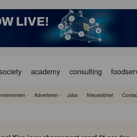
society
academy
consulting
foodser
onnementen
Adverteren
Jobs
Nieuwsbrief
Contac