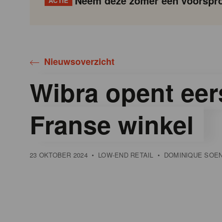
Neem deze zomer een voorspro
ACTIE
Gondola
Gondola
academy
society
Nieuwsoverzicht
Wibra opent eer
Franse winkel
23 OKTOBER 2024
•
LOW-END RETAIL
•
DOMINIQUE SOE