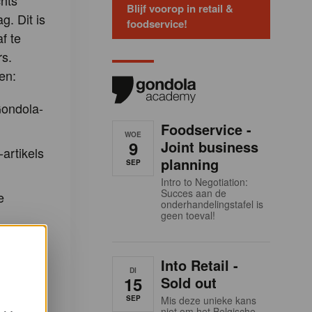
hts
Blijf voorop in retail &
g. Dit is
foodservice!
f te
s.
en:
Gondola-
Foodservice -
WOE
9
Joint business
-artikels
planning
SEP
Intro to Negotiation:
Succes aan de
e
onderhandelingstafel is
geen toeval!
m u in te
eidingen
Into Retail -
DI
demy en
15
Sold out
la
SEP
Mis deze unieke kans
niet om het Belgische