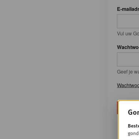
E-mailad
Vul uw Go
Wachtwo
Geef je w
Wachtwoo
Gon
Best
gondo