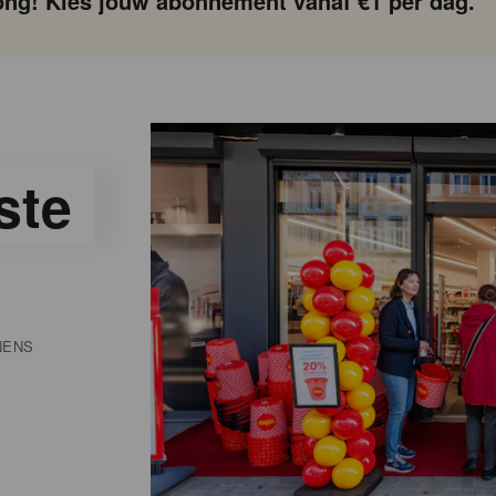
ng! Kies jouw abonnement vanaf €1 per dag.
ste
NENS