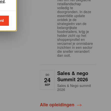
eid
.
retaillandschap
volledig te
doorgronden. In deze
essentiële update
ontdek je de
ord
strategieën van de
belangrijkste
foodretailers, krijg je
helder zicht op het
shopperprofiel en
verzamel je onmisbare
inzichten in een sector
die sneller verandert
dan ooit.
Sales & nego
DO
24
Summit 2026
SEP
Sales & Nego summit
2026
Alle opleidingen