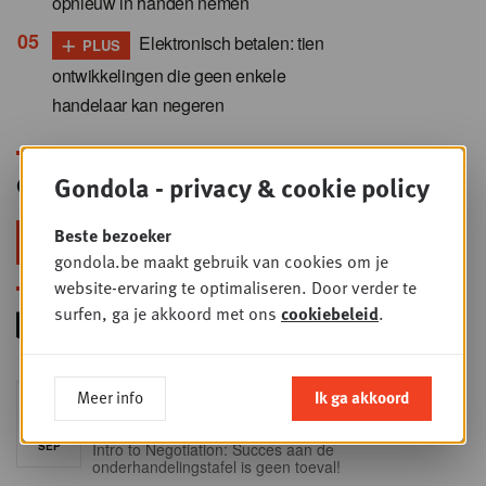
opnieuw in handen nemen
+
Elektronisch betalen: tien
PLUS
ontwikkelingen die geen enkele
handelaar kan negeren
Gondola - privacy & cookie policy
Gondola Newsletter
Beste bezoeker
Blijf voorop in retail & foodservice!
gondola.be maakt gebruik van cookies om je
website-ervaring te optimaliseren. Door verder te
surfen, ga je akkoord met ons
cookiebeleid
.
Foodservice - Joint
Meer info
Ik ga akkoord
WOE
9
business planning
SEP
Intro to Negotiation: Succes aan de
onderhandelingstafel is geen toeval!