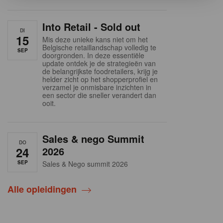
Into Retail - Sold out
DI
15
Mis deze unieke kans niet om het
Belgische retaillandschap volledig te
SEP
doorgronden. In deze essentiële
update ontdek je de strategieën van
de belangrijkste foodretailers, krijg je
helder zicht op het shopperprofiel en
verzamel je onmisbare inzichten in
een sector die sneller verandert dan
ooit.
Sales & nego Summit
DO
24
2026
SEP
Sales & Nego summit 2026
Alle opleidingen