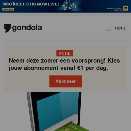
menu
ACTIE
Neem deze zomer een voorsprong! Kies
jouw abonnement vanaf €1 per dag.
Abonneer
Gondola
Gondola
academy
society