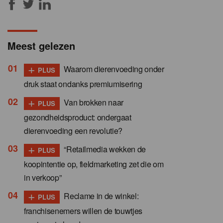
Meest gelezen
+
Waarom dierenvoeding onder
PLUS
druk staat ondanks premiumisering
+
Van brokken naar
PLUS
gezondheidsproduct: ondergaat
dierenvoeding een revolutie?
+
“Retailmedia wekken de
PLUS
koopintentie op, fieldmarketing zet die om
in verkoop”
+
Reclame in de winkel:
PLUS
franchisenemers willen de touwtjes