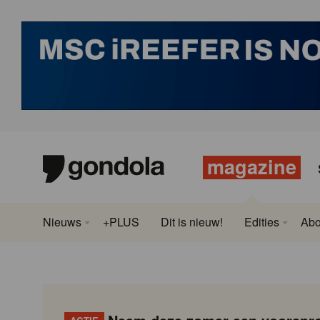
magazine
Nieuws
+PLUS
Dit is nieuw!
Edities
Ab