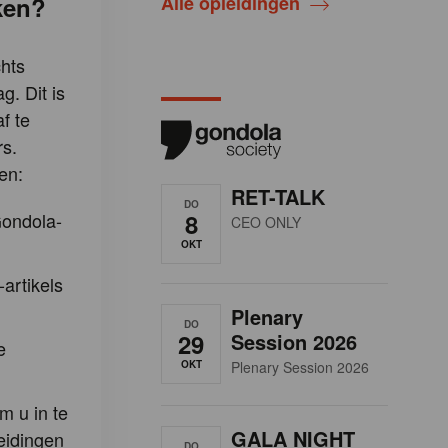
ken?
Alle opleidingen
hts
g. Dit is
f te
s.
en:
RET-TALK
DO
Gondola-
8
CEO ONLY
OKT
-artikels
Plenary
DO
29
Session 2026
e
OKT
Plenary Session 2026
m u in te
GALA NIGHT
eidingen
DO