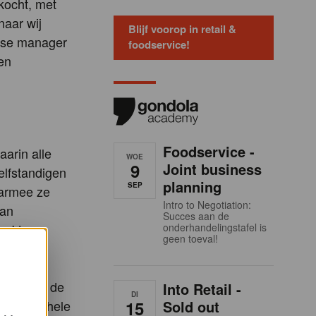
kocht, met
naar wij
Blijf voorop in retail &
anse manager
foodservice!
en
Foodservice -
aarin alle
WOE
9
Joint business
zelfstandigen
planning
SEP
aarmee ze
Intro to Negotiation:
aan
Succes aan de
e 'de
onderhandelingstafel is
geen toeval!
nde
k,
erd, door de
Into Retail -
DI
oor het hele
15
Sold out