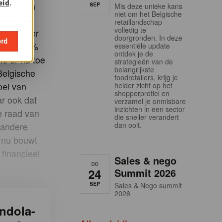
eid
.
lgië zijn
SEP
Mis deze unieke kans
niet om het Belgische
 11% zal
retaillandschap
volledig te
s een zeer
doorgronden. In deze
ord
l van 13%
essentiële update
ontdek je de
ië er nu toe
strategieën van de
belangrijkste
Belgische
foodretailers, krijg je
oei van
helder zicht op het
shopperprofiel en
ar ook dat
verzamel je onmisbare
inzichten in een sector
e raad van
die sneller verandert
n andere
dan ooit.
, nu bouwt
financieel
Sales & nego
DO
24
Summit 2026
SEP
Sales & Nego summit
2026
ndola-