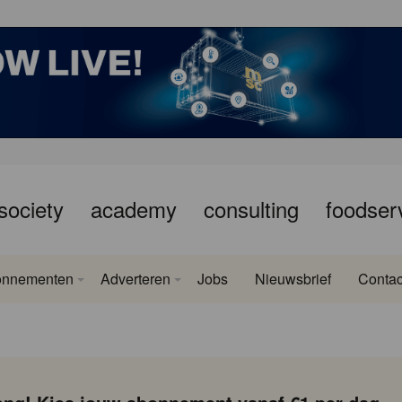
society
academy
consulting
foodser
onnementen
Adverteren
Jobs
Nieuwsbrief
Contac