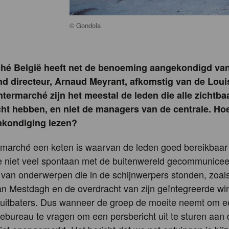
©
Gondola
hé België heeft net de benoeming aangekondigd va
nd directeur, Arnaud Meyrant, afkomstig van de Loui
Intermarché zijn het meestal de leden die alle zichtba
t hebben, en niet de managers van de centrale. Ho
nkondiging lezen?
marché een keten is waarvan de leden goed bereikbaar z
oe niet veel spontaan met de buitenwereld gecommunicee
 van onderwerpen die in de schijnwerpers stonden, zoal
n Mestdagh en de overdracht van zijn geïntegreerde wi
e uitbaters. Dus wanneer de groep de moeite neemt om 
bureau te vragen om een persbericht uit te sturen aan de