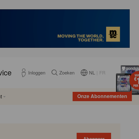
vice
NL
|
FR
Inloggen
Zoeken
Onze Abonnementen
t
Abonneer