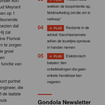
zonder kort
wekken de koopintentie op,
aud Meyrant
fieldmarketing zet die om in
emen op 1
verkoop”
rsteunende
toezien dat
+
Reclame in de
PLUS
ij zal
winkel: franchisenemers
ne Florival
willen de touwtjes opnieuw
m te zorgen
in handen nemen
e groei
+
Elektronisch
PLUS
ken
betalen: tien
 functie van
ontwikkelingen die geen
enkele handelaar kan
kort portret
negeren
engineer, die
t de laatste
ouis
Gondola Newsletter