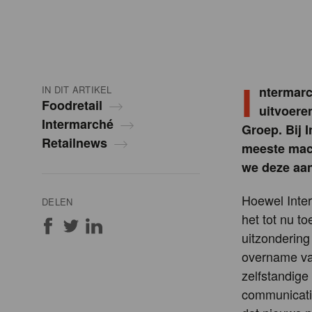
I
IN DIT ARTIKEL
ntermarc
Foodretail
uitvoere
Intermarché
Groep. Bij 
Retailnews
meeste mach
we deze aa
Hoewel Inter
DELEN
het tot nu t
uitzondering
overname va
zelfstandig
communicatie