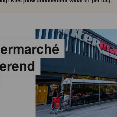
ng! Kies jouw abonnement vanaf €1 per dag.
termarché
oerend