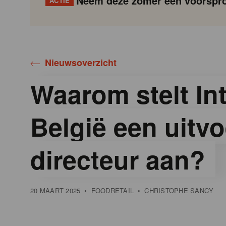
Neem deze zomer een voorspro
ACTIE
Gondola
Gondola
academy
society
Nieuwsoverzicht
Waarom stelt In
België een uitv
directeur aan?
20 MAART 2025
•
FOODRETAIL
•
CHRISTOPHE SANCY