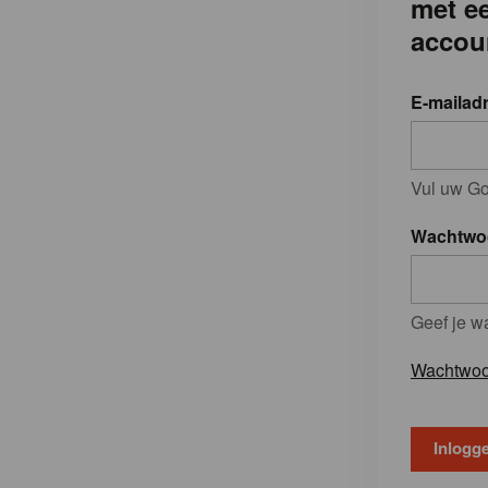
met e
accou
E-mailad
Vul uw Go
Wachtwo
Geef je w
Wachtwoo