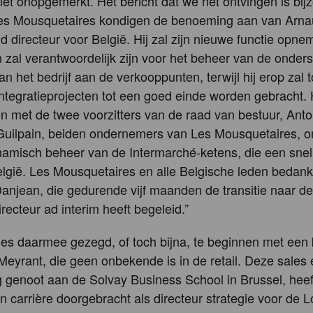
iet onopgemerkt. Het bericht dat we net ontvingen is bij
Les Mousquetaires kondigen de benoeming aan van Arn
nd directeur voor België. Hij zal zijn nieuwe functie opn
n zal verantwoordelijk zijn voor het beheer van de onde
van het bedrijf aan de verkooppunten, terwijl hij erop zal 
ntegratieprojecten tot een goed einde worden gebracht. H
met de twee voorzitters van de raad van bestuur, Antoi
 Guilpain, beiden ondernemers van Les Mousquetaires, o
amisch beheer van de Intermarché-ketens, die een snell
lgië. Les Mousquetaires en alle Belgische leden bedan
njean, die gedurende vijf maanden de transitie naar de
recteur ad interim heeft begeleid.”
alles daarmee gezegd, of toch bijna, te beginnen met een 
eyrant, die geen onbekende is in de retail. Deze sales 
ng genoot aan de Solvay Business School in Brussel, heef
jn carrière doorgebracht als directeur strategie voor de L