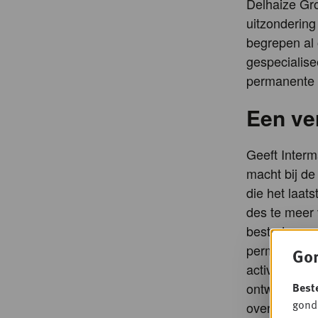
Delhaize Gro
uitzondering
begrepen al 
gespecialise
permanente 
Een ve
Geeft Interm
macht bij de 
die het laat
des te meer 
besteden, en
permanenten'
Gon
activiteiten
Best
ontwikkeling
gondo
overname va