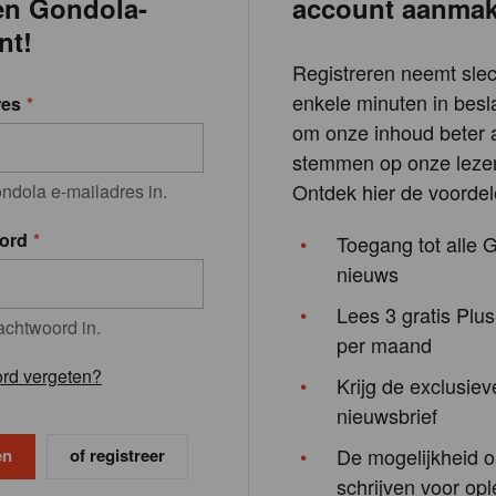
en Gondola-
account aanma
nt!
Registreren neemt slec
enkele minuten in besla
res
om onze inhoud beter a
stemmen op onze lezer
Ontdek hier de voordel
ndola e-mailadres in.
ord
Toegang tot alle 
nieuws
Lees 3 gratis Plus
achtwoord in.
per maand
rd vergeten?
Krijg de exclusiev
nieuwsbrief
De mogelijkheid o
of registreer
schrijven voor opl