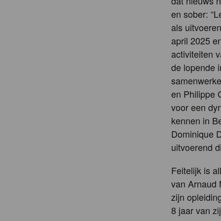
dat nieuws n
en sober: “
als uitvoere
april 2025 e
activiteiten 
de lopende i
samenwerken 
en Philippe
voor een dyn
kennen in Be
Dominique Da
uitvoerend di
Feitelijk is 
van Arnaud M
zijn opleidi
8 jaar van zi