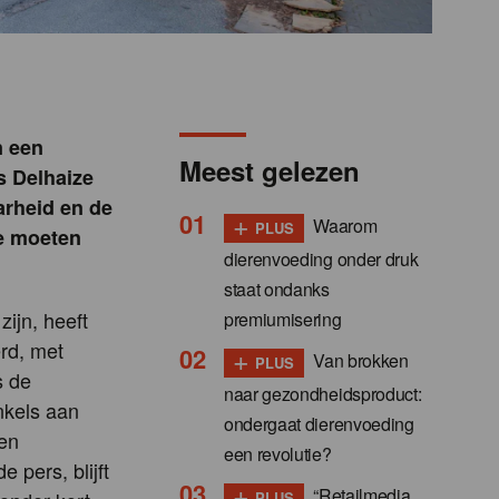
n een
Meest gelezen
s Delhaize
arheid en de
+
Waarom
PLUS
e moeten
dierenvoeding onder druk
staat ondanks
ijn, heeft
premiumisering
rd, met
+
Van brokken
PLUS
s de
naar gezondheidsproduct:
nkels aan
ondergaat dierenvoeding
een
een revolutie?
 pers, blijft
+
“Retailmedia
PLUS