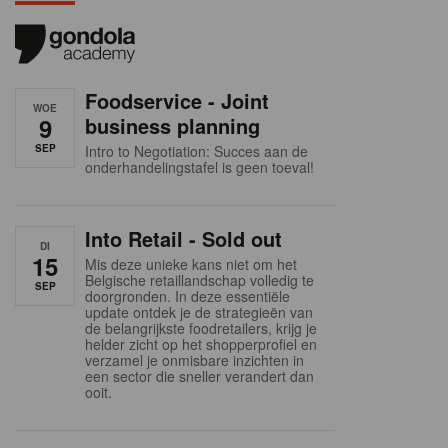
Foodservice - Joint
WOE
9
business planning
SEP
Intro to Negotiation: Succes aan de
onderhandelingstafel is geen toeval!
Into Retail - Sold out
DI
15
Mis deze unieke kans niet om het
Belgische retaillandschap volledig te
SEP
doorgronden. In deze essentiële
update ontdek je de strategieën van
de belangrijkste foodretailers, krijg je
helder zicht op het shopperprofiel en
verzamel je onmisbare inzichten in
een sector die sneller verandert dan
ooit.