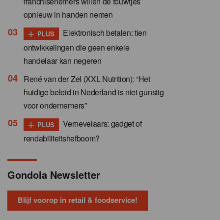
franchisenemers willen de touwtjes
opnieuw in handen nemen
+
Elektronisch betalen: tien
PLUS
ontwikkelingen die geen enkele
handelaar kan negeren
René van der Zel (XXL Nutrition): “Het
huidige beleid in Nederland is niet gunstig
voor ondernemers”
+
Vernevelaars: gadget of
PLUS
rendabiliteitshefboom?
Gondola Newsletter
Blijf voorop in retail & foodservice!