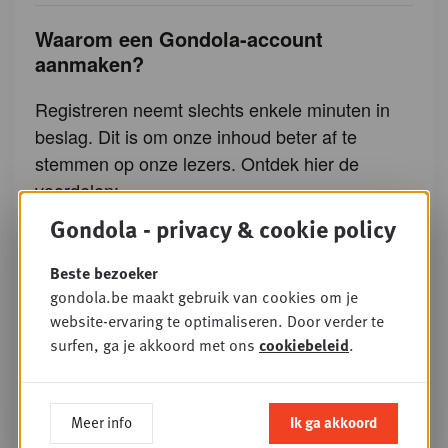
Waarom een Gondola-account
aanmaken?
Registreren neemt slechts enkele minuten in
beslag. Dit is om onze inhoud beter af te
stemmen op onze lezers. Ontdek hier de
voordelen:
Gondola - privacy & cookie policy
Toegang tot alle Gondola-nieuws
Beste bezoeker
Lees 3 gratis Plus-artikels per maand
gondola.be maakt gebruik van cookies om je
Krijg de exclusieve nieuwsbrief
website-ervaring te optimaliseren. Door verder te
surfen, ga je akkoord met ons
cookiebeleid
.
De mogelijkheid om u in te schrijven voor
opleidingen van Gondola Academy en
events van Gondola Society
Meer info
Ik ga akkoord