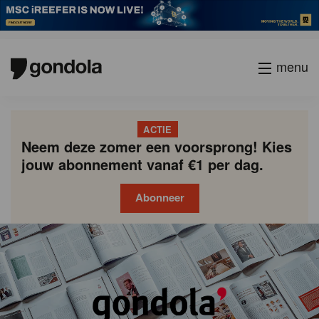
menu
ACTIE
Neem deze zomer een voorsprong! Kies
jouw abonnement vanaf €1 per dag.
Abonneer
Gondola
Gondola
academy
society