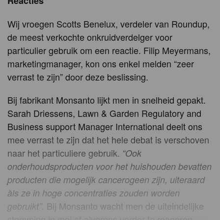
Reacties
Wij vroegen Scotts Benelux, verdeler van Roundup,
de meest verkochte onkruidverdelger voor
particulier gebruik om een reactie. Filip Meyermans,
marketingmanager, kon ons enkel melden “zeer
verrast te zijn” door deze beslissing.
Bij fabrikant Monsanto lijkt men in snelheid gepakt.
Sarah Driessens, Lawn & Garden Regulatory and
Business support Manager International deelt ons
mee verrast te zijn dat het hele debat is verschoven
naar het particuliere gebruik.
“Ook
onderhoudsproducten voor het huishouden bevatten
producten die mogelijk cancerogeen zijn, uiteraard
àls ze in hoge concentraties zouden worden
. Bij Monsanto wacht men de uiteindelijke
gebruikt”
stemming in mei af alvorens verder te reageren.