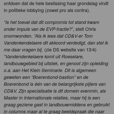
ontdoen dat de hele beslissing haar grondslag vindt
in politieke lobbying (zowel pro als contra).
“Is het toeval dat dit compromis tot stand kwam
, stelt Chris
onder impuls van de EVP-fractie?”
onomwonden.
“Als ik lees dat CD&V-er Tom
Vandenkendelaere dit akkoord verdedigt, dan stel ik
(zie DS website van 13/4)
me daar vragen bij.
“Vandendenkelaere komt uit Roeselare,
landbouwgebied bij uitstek, en genoot zijn opleiding
o.a. aan Het Klein Seminarie. Dit is algemeen
geweten een “Boerenbond-bastion” en de
Boerenbond is één van de belangrijkste pijlers van
CD&V. Zijn specialisatie is dit domein evenmin, als
Master in Internationale relaties, maar hij is een
graag geziene gast in landbouwmiddens en gebruikt
in columns maar al te graag beeldspraak die naar