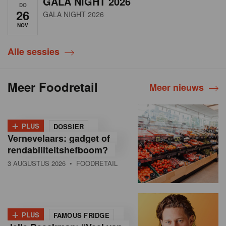
GALA NIGHT 2026
DO
26
GALA NIGHT 2026
NOV
Alle sessies
Meer Foodretail
Meer nieuws
+
PLUS
DOSSIER
Vernevelaars: gadget of
rendabiliteitshefboom?
3 AUGUSTUS 2026
• FOODRETAIL
+
PLUS
FAMOUS FRIDGE