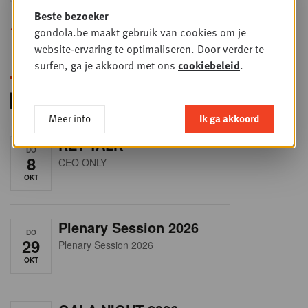
Beste bezoeker
Alle opleidingen
gondola.be maakt gebruik van cookies om je
website-ervaring te optimaliseren. Door verder te
surfen, ga je akkoord met ons
cookiebeleid
.
Meer info
Ik ga akkoord
RET-TALK
DO
8
CEO ONLY
OKT
Plenary Session 2026
DO
29
Plenary Session 2026
OKT