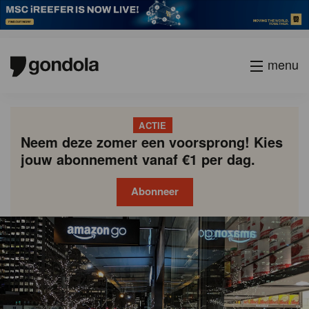
menu
ACTIE
Neem deze zomer een voorsprong! Kies
jouw abonnement vanaf €1 per dag.
Abonneer
Gondola
Gondola
academy
society