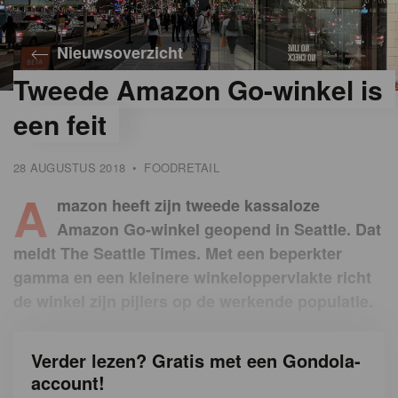
Nieuwsoverzicht
Tweede Amazon Go-winkel is
een feit
28 AUGUSTUS 2018
•
FOODRETAIL
A
mazon heeft zijn tweede kassaloze
Amazon Go-winkel geopend in Seattle. Dat
meldt The Seattle Times. Met een beperkter
gamma en een kleinere winkeloppervlakte richt
de winkel zijn pijlers op de werkende populatie.
Verder lezen? Gratis met een Gondola-
account!