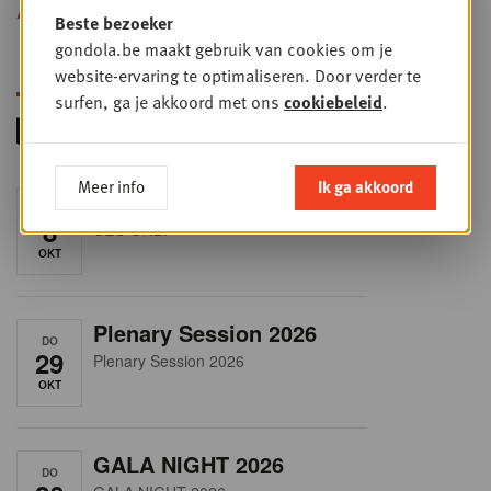
Alle opleidingen
Beste bezoeker
gondola.be maakt gebruik van cookies om je
website-ervaring te optimaliseren. Door verder te
surfen, ga je akkoord met ons
cookiebeleid
.
Meer info
Ik ga akkoord
RET-TALK
DO
8
CEO ONLY
OKT
Plenary Session 2026
DO
29
Plenary Session 2026
OKT
GALA NIGHT 2026
DO