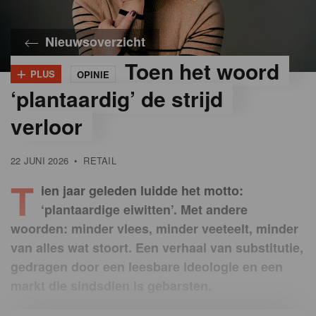
Nieuwsoverzicht
Toen het woord
+
PLUS
OPINIE
©
Sandrine
‘plantaardig’ de strijd
Doppler
verloor
22 JUNI 2026
•
RETAIL
T
ien jaar geleden luidde het motto:
‘plantaardige eiwitten’. Met andere
woorden: minder vlees, minder veeteelt, minder
van alles wat stoort. Een verhaal van substitutie,
gedragen door een leesbare ideologie en een
markt die sindsdien is gebarsten.