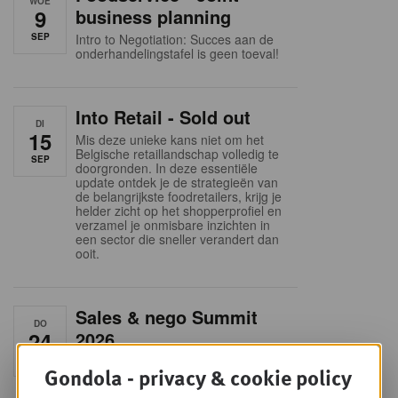
WOE
9
business planning
SEP
Intro to Negotiation: Succes aan de
onderhandelingstafel is geen toeval!
Into Retail - Sold out
DI
15
Mis deze unieke kans niet om het
Belgische retaillandschap volledig te
SEP
doorgronden. In deze essentiële
update ontdek je de strategieën van
de belangrijkste foodretailers, krijg je
helder zicht op het shopperprofiel en
verzamel je onmisbare inzichten in
een sector die sneller verandert dan
ooit.
Sales & nego Summit
DO
24
2026
SEP
Sales & Nego summit 2026
Gondola - privacy & cookie policy