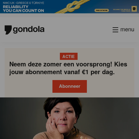
menu
ACTIE
Neem deze zomer een voorsprong! Kies
jouw abonnement vanaf €1 per dag.
Abonneer
Gondola
Gondola
academy
society