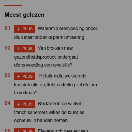
Meest gelezen
+
Waarom dierenvoeding onder
PLUS
druk staat ondanks premiumisering
+
Van brokken naar
PLUS
gezondheidsproduct: ondergaat
dierenvoeding een revolutie?
+
“Retailmedia wekken de
PLUS
koopintentie op, fieldmarketing zet die om
in verkoop”
+
Reclame in de winkel:
PLUS
franchisenemers willen de touwtjes
opnieuw in handen nemen
+
Elektronisch betalen: tien
PLUS