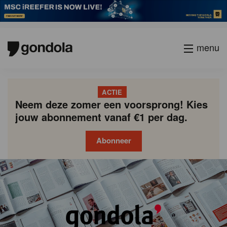
menu
ACTIE
Neem deze zomer een voorsprong! Kies
jouw abonnement vanaf €1 per dag.
Abonneer
Gondola
Gondola
academy
society