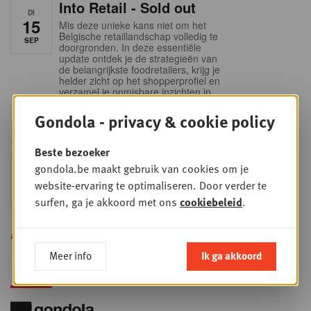
Into Retail - Sold out
DI
15
Mis deze unieke kans niet om het
Belgische retaillandschap volledig te
SEP
doorgronden. In deze essentiële
update ontdek je de strategieën van
de belangrijkste foodretailers, krijg je
helder zicht op het shopperprofiel en
verzamel je onmisbare inzichten in
een sector die sneller verandert dan
ooit.
Gondola - privacy & cookie policy
Beste bezoeker
Sales & nego Summit
gondola.be maakt gebruik van cookies om je
DO
24
2026
website-ervaring te optimaliseren. Door verder te
SEP
Sales & Nego summit 2026
surfen, ga je akkoord met ons
cookiebeleid
.
Alle opleidingen
Meer info
Ik ga akkoord