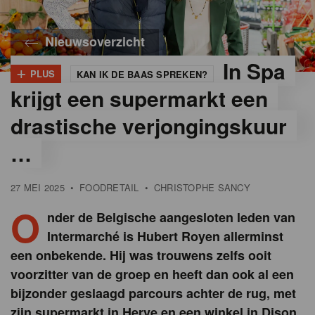
Nieuwsoverzicht
In Spa
+
PLUS
KAN IK DE BAAS SPREKEN?
©
The
krijgt een supermarkt een
Image
Factory
drastische verjongingskuur
…
27 MEI 2025
•
FOODRETAIL
•
CHRISTOPHE SANCY
O
nder de Belgische aangesloten leden van
Intermarché is Hubert Royen allerminst
een onbekende. Hij was trouwens zelfs ooit
voorzitter van de groep en heeft dan ook al een
bijzonder geslaagd parcours achter de rug, met
zijn supermarkt in Herve en een winkel in Dison.