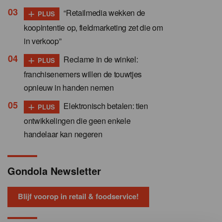
+
“Retailmedia wekken de
PLUS
koopintentie op, fieldmarketing zet die om
in verkoop”
+
Reclame in de winkel:
PLUS
franchisenemers willen de touwtjes
opnieuw in handen nemen
+
Elektronisch betalen: tien
PLUS
ontwikkelingen die geen enkele
handelaar kan negeren
Gondola Newsletter
Blijf voorop in retail & foodservice!