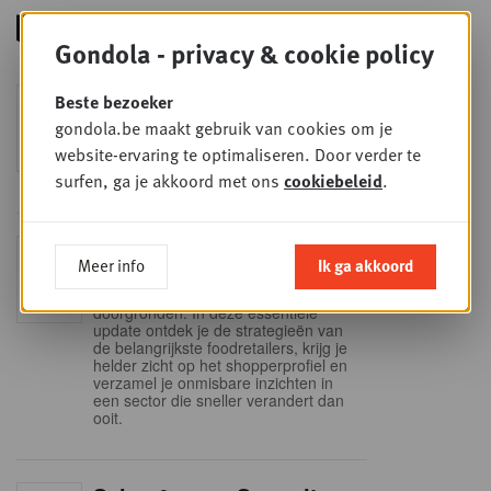
Gondola - privacy & cookie policy
Foodservice - Joint
Beste bezoeker
WOE
9
business planning
gondola.be maakt gebruik van cookies om je
website-ervaring te optimaliseren. Door verder te
SEP
Intro to Negotiation: Succes aan de
onderhandelingstafel is geen toeval!
surfen, ga je akkoord met ons
cookiebeleid
.
Into Retail - Sold out
DI
Meer info
Ik ga akkoord
15
Mis deze unieke kans niet om het
Belgische retaillandschap volledig te
SEP
doorgronden. In deze essentiële
update ontdek je de strategieën van
de belangrijkste foodretailers, krijg je
helder zicht op het shopperprofiel en
verzamel je onmisbare inzichten in
een sector die sneller verandert dan
ooit.