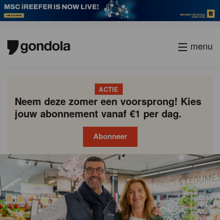
menu
ACTIE
Neem deze zomer een voorsprong! Kies
jouw abonnement vanaf €1 per dag.
Abonneer
Gondola
Gondola
academy
society