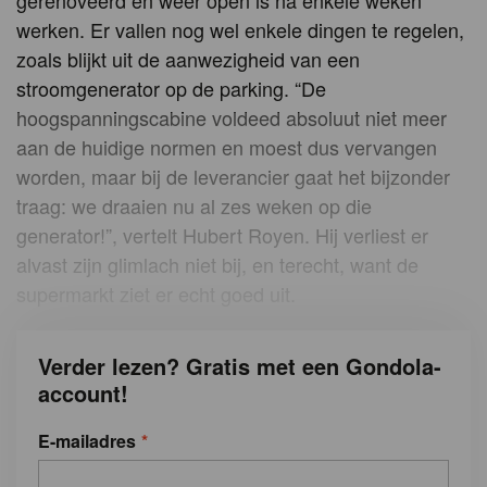
gerenoveerd en weer open is na enkele weken
werken. Er vallen nog wel enkele dingen te regelen,
zoals blijkt uit de aanwezigheid van een
stroomgenerator op de parking. “De
hoogspanningscabine voldeed absoluut niet meer
aan de huidige normen en moest dus vervangen
worden, maar bij de leverancier gaat het bijzonder
traag: we draaien nu al zes weken op die
generator!”, vertelt Hubert Royen. Hij verliest er
alvast zijn glimlach niet bij, en terecht, want de
supermarkt ziet er echt goed uit.
Verder lezen? Gratis met een Gondola-
account!
E-mailadres