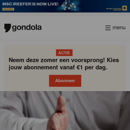
menu
ACTIE
Neem deze zomer een voorsprong! Kies
jouw abonnement vanaf €1 per dag.
Abonneer
Gondola
Gondola
academy
society