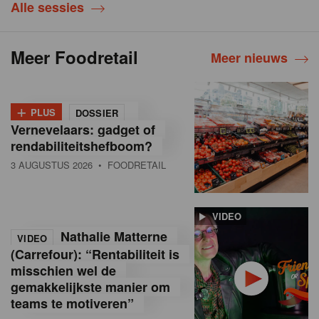
Alle sessies
Meer Foodretail
Meer nieuws
+
PLUS
DOSSIER
Vernevelaars: gadget of
rendabiliteitshefboom?
3 AUGUSTUS 2026
• FOODRETAIL
VIDEO
Nathalie Matterne
VIDEO
(Carrefour): “Rentabiliteit is
misschien wel de
gemakkelijkste manier om
teams te motiveren”