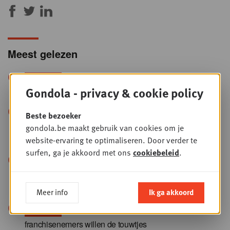
Meest gelezen
+
Waarom dierenvoeding onder
PLUS
Gondola - privacy & cookie policy
druk staat ondanks premiumisering
+
Van brokken naar
PLUS
Beste bezoeker
gondola.be maakt gebruik van cookies om je
gezondheidsproduct: ondergaat
website-ervaring te optimaliseren. Door verder te
dierenvoeding een revolutie?
surfen, ga je akkoord met ons
cookiebeleid
.
+
“Retailmedia wekken de
PLUS
koopintentie op, fieldmarketing zet die om
in verkoop”
Meer info
Ik ga akkoord
+
Reclame in de winkel:
PLUS
franchisenemers willen de touwtjes