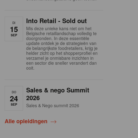
Into Retail - Sold out
DI
15
Mis deze unieke kans niet om het
Belgische retaillandschap volledig te
SEP
doorgronden. In deze essentiële
update ontdek je de strategieën van
de belangrijkste foodretailers, krijg je
helder zicht op het shopperprofiel en
verzamel je onmisbare inzichten in
een sector die sneller verandert dan
ooit.
Sales & nego Summit
DO
24
2026
SEP
Sales & Nego summit 2026
Alle opleidingen