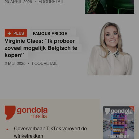
20 APRIL 2026
• FOODRETAIL
+
PLUS
FAMOUS FRIDGE
Virginie Claes: “Ik probeer
zoveel mogelijk Belgisch te
kopen”
2 MEI 2025
• FOODRETAIL
Coververhaal: TikTok verovert de
winkelrekken