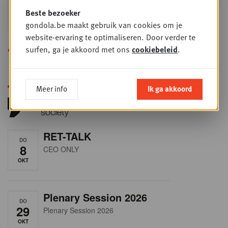
24
2026
Beste bezoeker
SEP
Sales & Nego summit 2026
gondola.be maakt gebruik van cookies om je
website-ervaring te optimaliseren. Door verder te
Alle opleidingen
surfen, ga je akkoord met ons
cookiebeleid
.
Meer info
Ik ga akkoord
RET-TALK
DO
8
CEO ONLY
OKT
Plenary Session 2026
DO
29
Plenary Session 2026
OKT