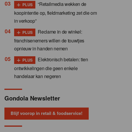
+
“Retailmedia wekken de
PLUS
koopintentie op, fieldmarketing zet die om
in verkoop”
+
Reclame in de winkel:
PLUS
franchisenemers willen de touwtjes
opnieuw in handen nemen
+
Elektronisch betalen: tien
PLUS
ontwikkelingen die geen enkele
handelaar kan negeren
Gondola Newsletter
Blijf voorop in retail & foodservice!