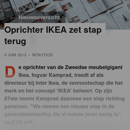
Nieuwsoverzicht
Oprichter IKEA zet stap
terug
5 JUNI 2013
•
NON FOOD
D
e oprichter van de Zweedse meubelgigant
Ikea, Ingvar Kamprad, treedt af als
directeur bij Inter Ikea, de vennootschap die het
merk en het concept ‘IKEA’ beheert. Op zijn
87ste neemt Kamprad daarmee een stap richting
pensioen. "We nemen een nieuwe stap in de
generatiewisseling die al enkele jaren bezig is”,
zegt hij zelf.