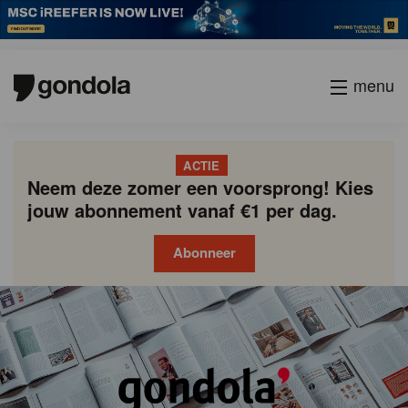
menu
ACTIE
Neem deze zomer een voorsprong! Kies
jouw abonnement vanaf €1 per dag.
Abonneer
Gondola
Gondola
academy
society