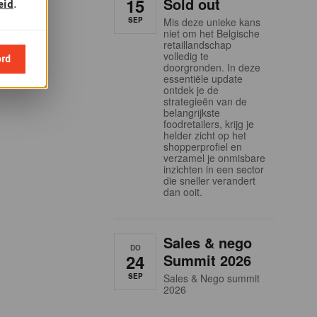
15
Sold out
eid
.
SEP
Mis deze unieke kans
niet om het Belgische
retaillandschap
volledig te
ord
doorgronden. In deze
essentiële update
ontdek je de
strategieën van de
belangrijkste
foodretailers, krijg je
helder zicht op het
shopperprofiel en
verzamel je onmisbare
inzichten in een sector
die sneller verandert
dan ooit.
Sales & nego
DO
24
Summit 2026
SEP
Sales & Nego summit
2026