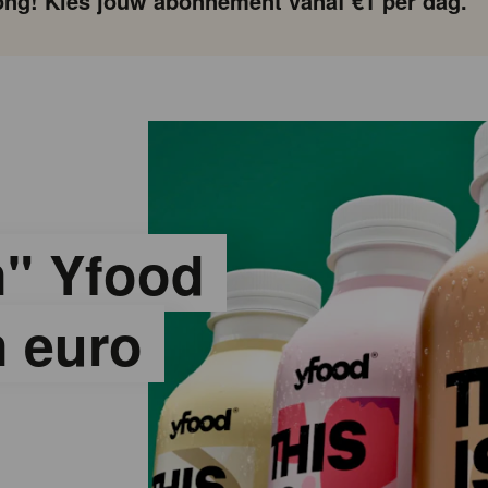
ng! Kies jouw abonnement vanaf €1 per dag.
n" Yfood
n euro