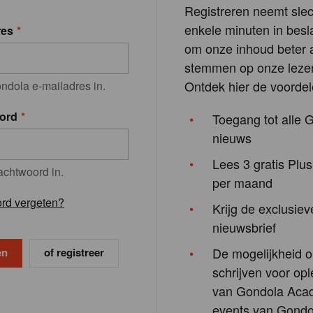
Registreren neemt slec
enkele minuten in besla
res
om onze inhoud beter a
stemmen op onze lezer
Ontdek hier de voordel
ndola e-mailadres in.
ord
Toegang tot alle 
nieuws
Lees 3 gratis Plus
achtwoord in.
per maand
rd vergeten?
Krijg de exclusiev
nieuwsbrief
De mogelijkheid o
of registreer
schrijven voor opl
van Gondola Aca
events van Gondo