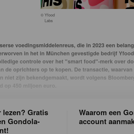
©
Yfood
Labs
tserse voedingsmiddelenreus, die in 2023 een belan
erworven in het in München gevestigde bedrijf Yfood
lledige controle over het "smart food"-merk over do
n de oprichters op te kopen. De transactie, waarvan
n niet zijn bekendgemaakt, wordt volgens Bloomber
 op 450 miljoen euro.
 lezen? Gratis
Waarom een Go
en Gondola-
account aanma
nt!