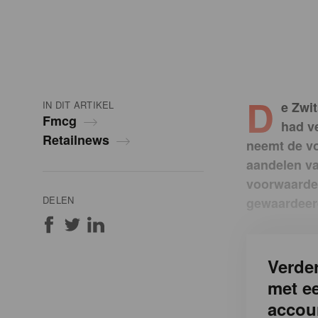
D
IN DIT ARTIKEL
e Zwi
Fmcg
had v
Retailnews
neemt de vo
aandelen va
voorwaarde
DELEN
gewaardeerd
Verder
met e
accou