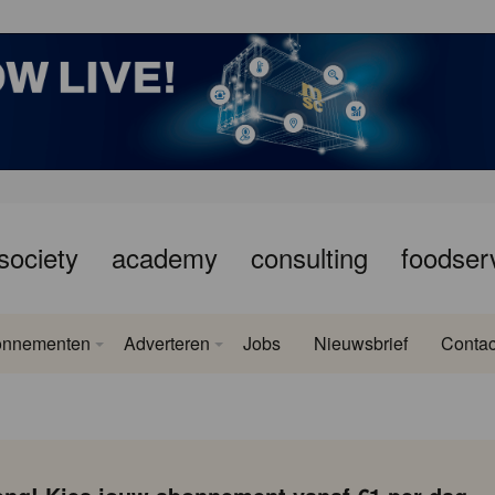
society
academy
consulting
foodser
onnementen
Adverteren
Jobs
Nieuwsbrief
Contac