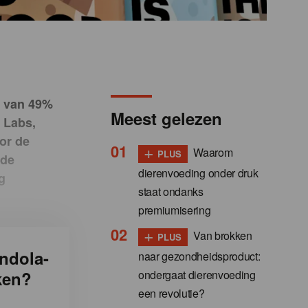
g van 49%
Meest gelezen
 Labs,
or de
+
Waarom
PLUS
 de
dierenvoeding onder druk
g
staat ondanks
premiumisering
+
Van brokken
PLUS
ndola-
naar gezondheidsproduct:
ondergaat dierenvoeding
ken?
een revolutie?