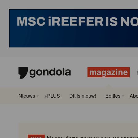
magazine
Nieuws
+PLUS
Dit is nieuw!
Edities
Ab