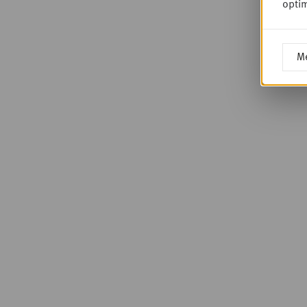
optim
Me