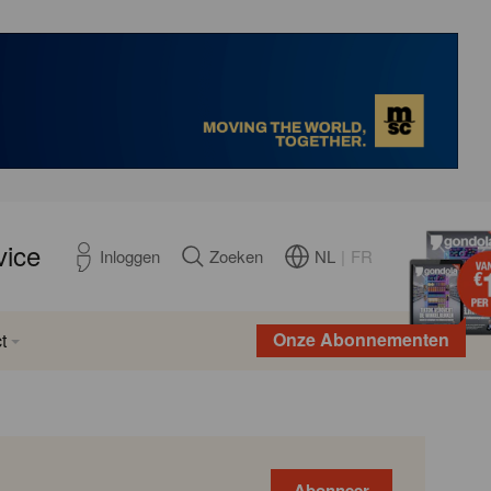
vice
NL
|
FR
Inloggen
Zoeken
Onze Abonnementen
t
Abonneer