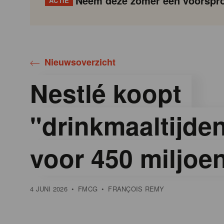
Neem deze zomer een voorspro
ACTIE
Gondola
Gondola
academy
society
Nieuwsoverzicht
Nestlé koopt
"drinkmaaltijde
voor 450 miljoe
4 JUNI 2026
•
FMCG
•
FRANÇOIS REMY