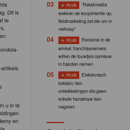
+
hts
“Retailmedia
PLUS
g. Dit is
wekken de koopintentie op,
f te
fieldmarketing zet die om in
s.
verkoop”
en:
+
Reclame in de
PLUS
winkel: franchisenemers
Gondola-
willen de touwtjes opnieuw
in handen nemen
-artikels
+
Elektronisch
PLUS
betalen: tien
e
ontwikkelingen die geen
enkele handelaar kan
m u in te
negeren
eidingen
demy en
la