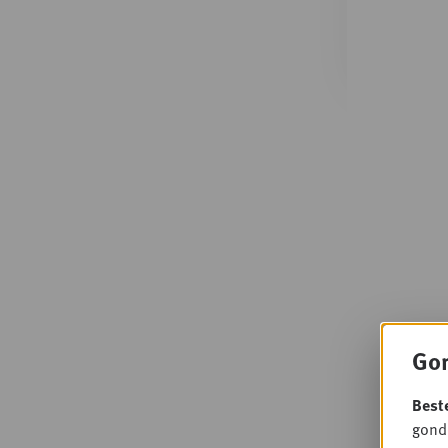
Gon
Best
gondo