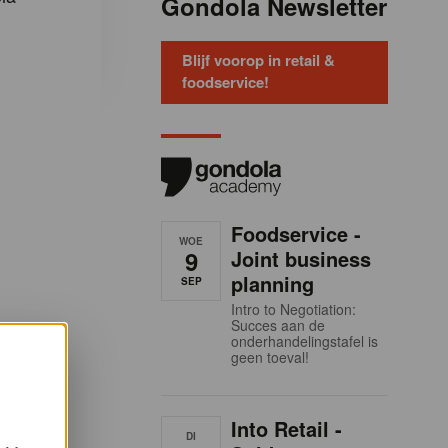
Gondola Newsletter
Blijf voorop in retail &
foodservice!
Foodservice -
WOE
9
Joint business
planning
SEP
Intro to Negotiation:
Succes aan de
onderhandelingstafel is
geen toeval!
Into Retail -
DI