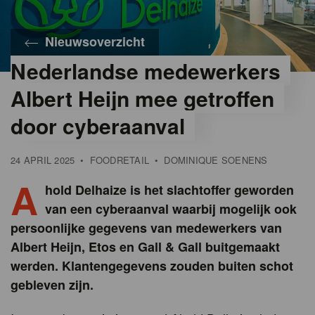
Nieuwsoverzicht
Nederlandse medewerkers
©
Ahold
Albert Heijn mee getroffen
Delhaize
door cyberaanval
24 APRIL 2025
•
FOODRETAIL
•
DOMINIQUE SOENENS
A
hold Delhaize is het slachtoffer geworden
van een cyberaanval waarbij mogelijk ook
persoonlijke gegevens van medewerkers van
Albert Heijn, Etos en Gall & Gall buitgemaakt
werden. Klantengegevens zouden buiten schot
gebleven zijn.