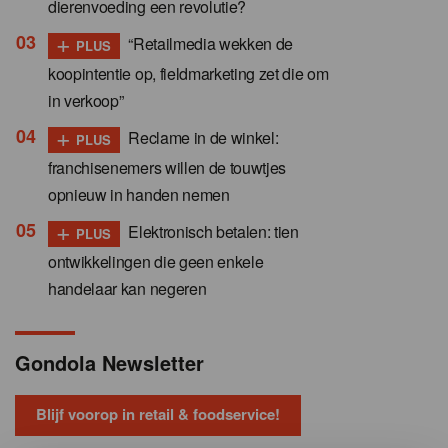
dierenvoeding een revolutie?
+
“Retailmedia wekken de
PLUS
koopintentie op, fieldmarketing zet die om
in verkoop”
+
Reclame in de winkel:
PLUS
franchisenemers willen de touwtjes
opnieuw in handen nemen
+
Elektronisch betalen: tien
PLUS
ontwikkelingen die geen enkele
handelaar kan negeren
Gondola Newsletter
Blijf voorop in retail & foodservice!