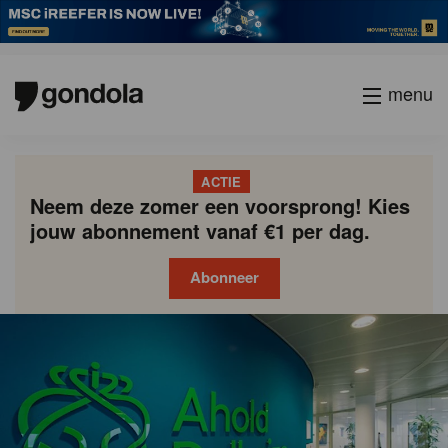
menu
ACTIE
Neem deze zomer een voorsprong! Kies
jouw abonnement vanaf €1 per dag.
Abonneer
Gondola
Gondola
academy
society