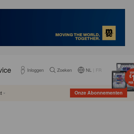
vice
NL
|
FR
Inloggen
Zoeken
Onze Abonnementen
t