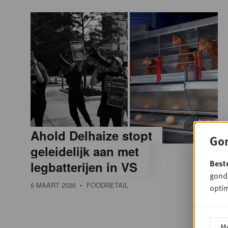
Ahold Delhaize stopt
Gon
geleidelijk aan met
Best
legbatterijen in VS
gondo
6 MAART 2026
• FOODRETAIL
optim
Me