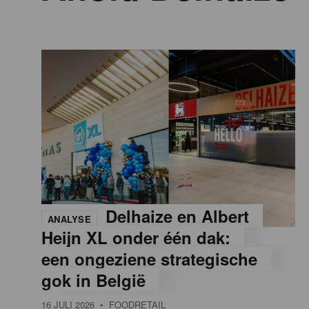
n
a
t
i
o
n
Delhaize en Albert
ANALYSE
Heijn XL onder één dak:
een ongeziene strategische
gok in België
16 JULI 2026
• FOODRETAIL