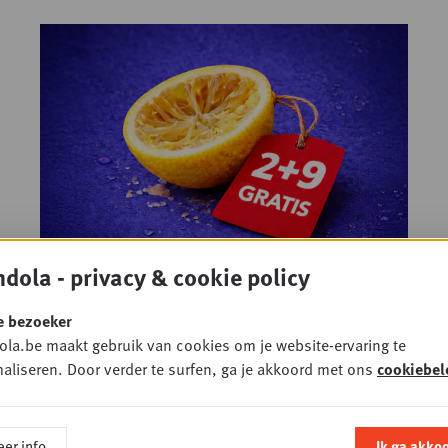
+
Hoe
dola - privacy & cookie policy
PLUS
COVERVERHAAL
zuur is de prijzenoorlog
e bezoeker
voor franchisenemers?
la.be maakt gebruik van cookies om je website-ervaring te
26 FEBRUARI 2026
• FOODRETAIL
aliseren. Door verder te surfen, ga je akkoord met ons
cookiebel
er info
Ik ga akko