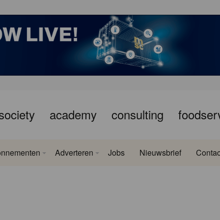
society
academy
consulting
foodser
onnementen
Adverteren
Jobs
Nieuwsbrief
Contac