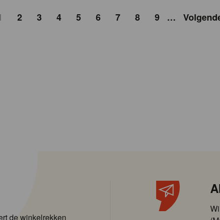
1
2
3
4
5
6
7
8
9
…
Volgend
A
Wi
ert de winkelrekken