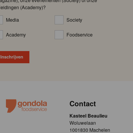
agazine), onze evenementen (Society) of onze
leidingen (Academy)?
Media
Society
Academy
Foodservice
Contact
Kasteel Beaulieu
​​​Woluwelaan
1001830 Machelen