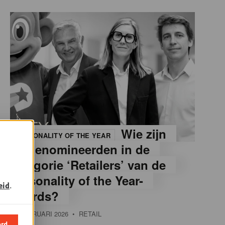
Wie zijn
PERSONALITY OF THE YEAR
de genomineerden in de
categorie ‘Retailers’ van de
Personality of the Year-
eid
.
awards?
12 FEBRUARI 2026
• RETAIL
ord