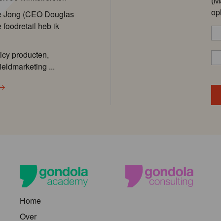
(M
op
de Jong (CEO Douglas
 foodretail heb ik
icy producten,
ieldmarketing ...
Home
Over