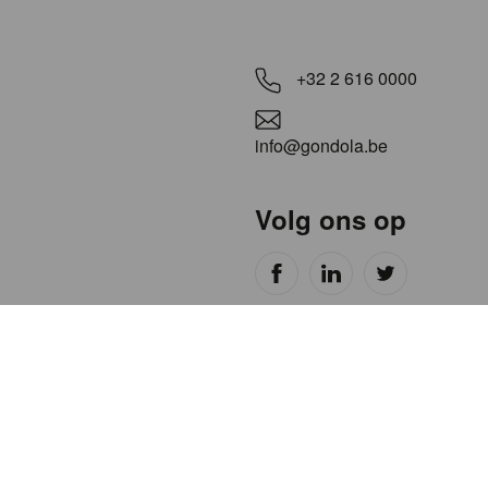
+32 2 616 0000
info@gondola.be
Volg ons op
LICY