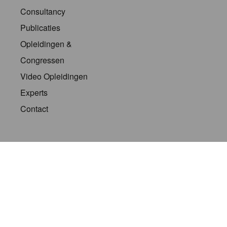
Consultancy
Publicaties
Opleidingen &
Congressen
Video Opleidingen
Experts
Contact
HEDEN
ALGEMENE VOORWAARDEN
PRIVACY & COOKIE PO