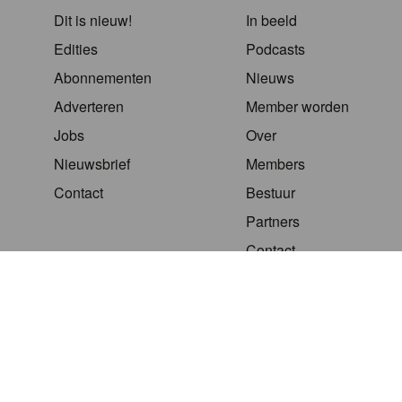
Dit is nieuw!
In beeld
Edities
Podcasts
Abonnementen
Nieuws
Adverteren
Member worden
Jobs
Over
Nieuwsbrief
Members
Contact
Bestuur
Partners
Contact
Site
© GONDOLA GROUP
FAQ
ADVERTEERMOGELIJK
by