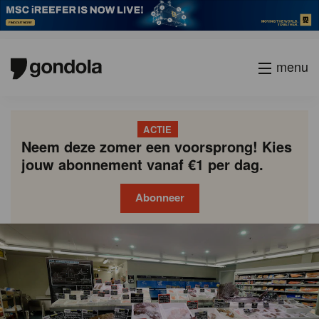
menu
ACTIE
Neem deze zomer een voorsprong! Kies
jouw abonnement vanaf €1 per dag.
Abonneer
Gondola
Gondola
academy
society