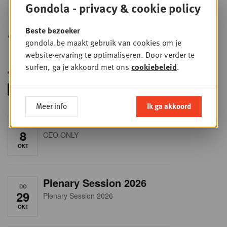
Gondola - privacy & cookie policy
SEP
Sales & Nego summit 2026
Beste bezoeker
Alle opleidingen
gondola.be maakt gebruik van cookies om je
website-ervaring te optimaliseren. Door verder te
surfen, ga je akkoord met ons
cookiebeleid
.
Meer info
Ik ga akkoord
RET-TALK
DO
8
CEO ONLY
OKT
Plenary Session 2026
DO
29
Plenary Session 2026
OKT