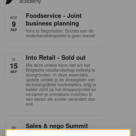
Foodservice - Joint
WOE
9
business planning
SEP
Intro to Negotiation: Succes aan de
onderhandelingstafel is geen toeval!
Into Retail - Sold out
DI
15
Mis deze unieke kans niet om het
Belgische retaillandschap volledig te
SEP
doorgronden. In deze essentiële
update ontdek je de strategieën van
de belangrijkste foodretailers, krijg je
helder zicht op het shopperprofiel en
verzamel je onmisbare inzichten in
een sector die sneller verandert dan
ooit.
Sales & nego Summit
DO
24
2026