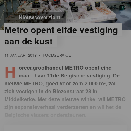
Nieuwsoverzicht
Metro opent elfde vestiging
aan de kust
11 JANUARI 2018
•
FOODSERVICE
H
orecagroothandel METRO opent eind
maart haar 11de Belgische vestiging. De
nieuwe METRO, goed voor zo’n 2.000 m², zal
zich vestigen in de Biezenstraat 28 in
Middelkerke. Met deze nieuwe winkel wil METRO
zijn expansieverhaal verderzetten en wil het de
Belgische vissers ondersteunen.