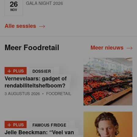
26
GALA NIGHT 2026
NOV
Alle sessies
Meer Foodretail
Meer nieuws
+
PLUS
DOSSIER
Vernevelaars: gadget of
rendabiliteitshefboom?
3 AUGUSTUS 2026
• FOODRETAIL
+
PLUS
FAMOUS FRIDGE
Jelle Beeckman: “Veel van