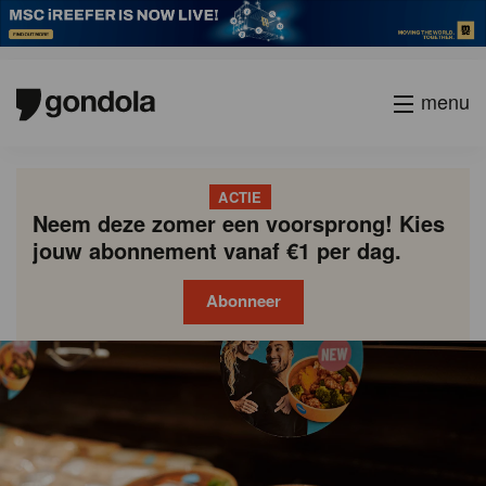
menu
ACTIE
Neem deze zomer een voorsprong! Kies
jouw abonnement vanaf €1 per dag.
Abonneer
Gondola
Gondola
academy
society