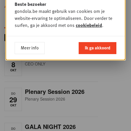
Beste bezoeker
Alle opleidingen
gondola.be maakt gebruik van cookies om je
website-ervaring te optimaliseren. Door verder te
surfen, ga je akkoord met ons
cookiebeleid
.
Meer info
Ik ga akkoord
RET-TALK
DO
8
CEO ONLY
OKT
Plenary Session 2026
DO
29
Plenary Session 2026
OKT
GALA NIGHT 2026
DO