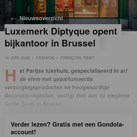
Nieuwsoverzicht
Luxemerk Diptyque opent
©
©
bijkantoor in Brussel
Diptyque
Anvers
15 JUNI 2026
•
FASHION
•
FRANÇOIS REMY
H
et Parijse luxehuis, gespecialiseerd in
art
de vivre
met geparfumeerde
verzorgingsproducten en hoogwaardige
decoratie-objecten, vestigt zich aan de elegante
Grote Zavel in Brussel.
Verder lezen? Gratis met een Gondola-
account!