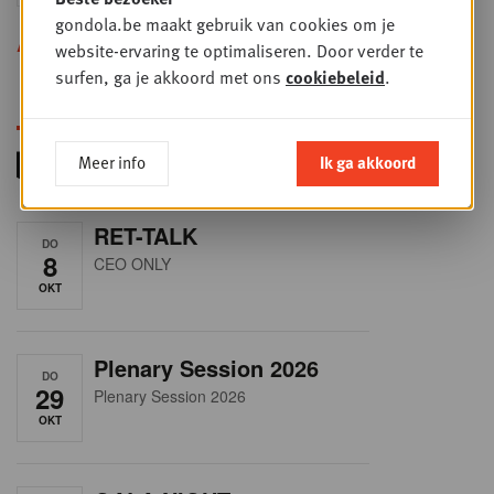
gondola.be maakt gebruik van cookies om je
Alle opleidingen
website-ervaring te optimaliseren. Door verder te
surfen, ga je akkoord met ons
cookiebeleid
.
Meer info
Ik ga akkoord
RET-TALK
DO
8
CEO ONLY
OKT
Plenary Session 2026
DO
29
Plenary Session 2026
OKT