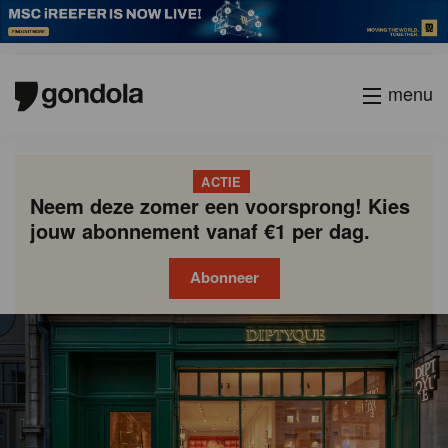
menu
ACTIE
Neem deze zomer een voorsprong! Kies
jouw abonnement vanaf €1 per dag.
Abonneer
Gondola
Gondola
academy
society