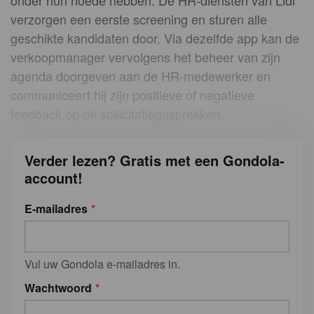
onder hun hoede hebben. De HR-diensten van Lidl
verzorgen een eerste screening en sturen alle
geschikte kandidaten door. Via dezelfde app kan de
verkoopmanager vervolgens het beheer van zijn
agenda doorgeven aan de HR-medewerker en
communiceert hij zijn positieve of negatieve
feedback op de sollicitatiegesprekken.
Verder lezen? Gratis met een Gondola-
account!
E-mailadres
Vul uw Gondola e-mailadres in.
Wachtwoord