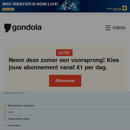
menu
ACTIE
Neem deze zomer een voorsprong! Kies
jouw abonnement vanaf €1 per dag.
Abonneer
Gondola
Gondola
academy
society