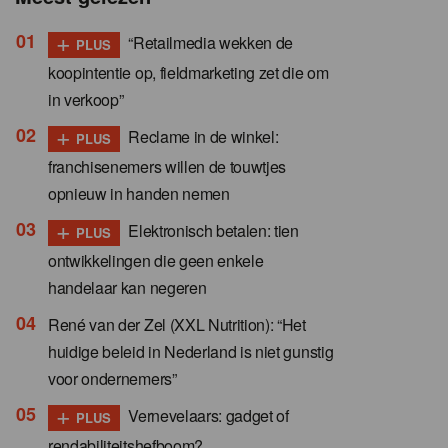
+
“Retailmedia wekken de
PLUS
koopintentie op, fieldmarketing zet die om
in verkoop”
+
Reclame in de winkel:
PLUS
franchisenemers willen de touwtjes
opnieuw in handen nemen
+
Elektronisch betalen: tien
PLUS
ontwikkelingen die geen enkele
handelaar kan negeren
René van der Zel (XXL Nutrition): “Het
huidige beleid in Nederland is niet gunstig
voor ondernemers”
+
Vernevelaars: gadget of
PLUS
rendabiliteitshefboom?