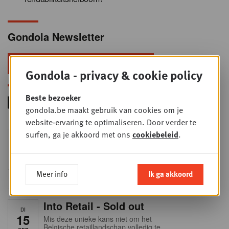
Gondola Newsletter
Blijf voorop in retail & foodservice!
Gondola - privacy & cookie policy
Beste bezoeker
gondola.be maakt gebruik van cookies om je
website-ervaring te optimaliseren. Door verder te
Foodservice - Joint
surfen, ga je akkoord met ons
cookiebeleid
.
WOE
9
business planning
SEP
Intro to Negotiation: Succes aan de
onderhandelingstafel is geen toeval!
Meer info
Ik ga akkoord
Into Retail - Sold out
DI
15
Mis deze unieke kans niet om het
Belgische retaillandschap volledig te