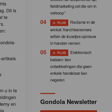
hts
fieldmarketing zet die om in
g. Dit is
verkoop”
f te
+
Reclame in de
PLUS
s.
winkel: franchisenemers
en:
willen de touwtjes opnieuw
Gondola-
in handen nemen
+
Elektronisch
PLUS
-artikels
betalen: tien
ontwikkelingen die geen
enkele handelaar kan
e
negeren
m u in te
eidingen
Gondola Newsletter
demy en
la