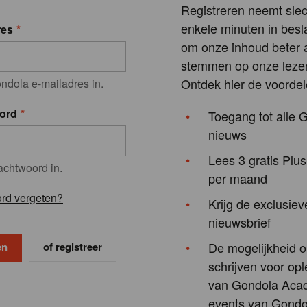
Registreren neemt slec
enkele minuten in besla
res
om onze inhoud beter a
stemmen op onze lezer
Ontdek hier de voordel
ndola e-mailadres in.
ord
Toegang tot alle 
nieuws
Lees 3 gratis Plus
achtwoord in.
per maand
rd vergeten?
Krijg de exclusiev
nieuwsbrief
De mogelijkheid o
of registreer
schrijven voor opl
van Gondola Aca
events van Gondo