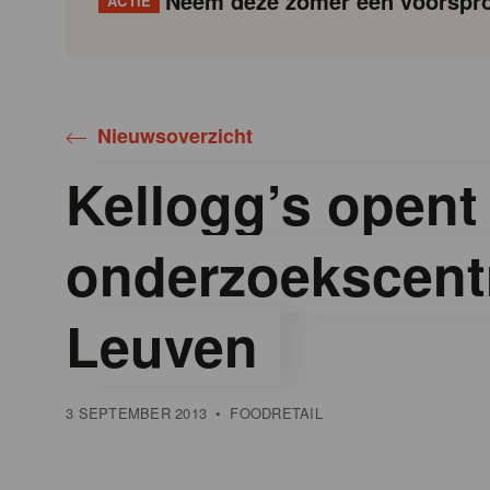
Neem deze zomer een voorspro
ACTIE
Gondola
Gondola
academy
society
Nieuwsoverzicht
Kellogg’s opent
onderzoekscent
Leuven
3 SEPTEMBER 2013
•
FOODRETAIL