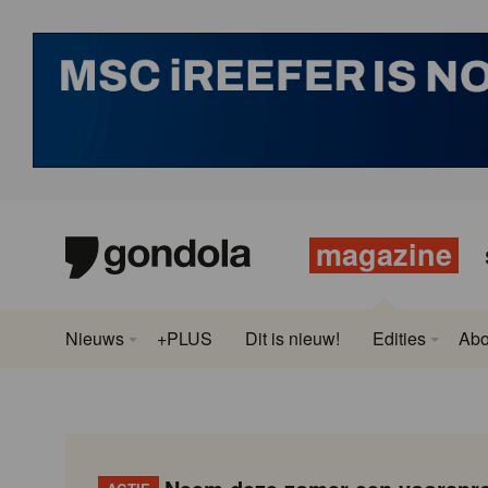
magazine
Nieuws
+PLUS
Dit is nieuw!
Edities
Ab