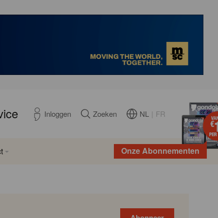
vice
NL
|
FR
Inloggen
Zoeken
Onze Abonnementen
t
Abonneer