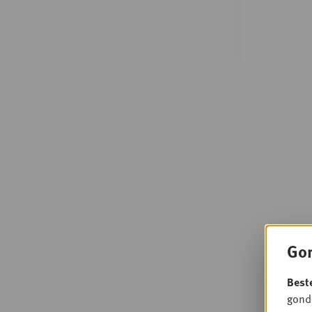
Gon
Best
gondo