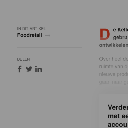
D
IN DIT ARTIKEL
e Kel
Foodretail
gebru
ontwikkele
Over heel de
DELEN
ruimte van d
nieuwe produ
gaan naar g
Verder
met e
accou