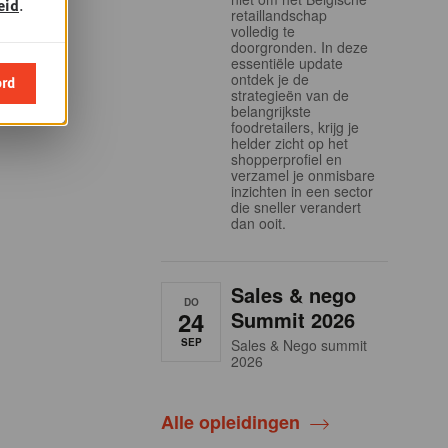
eid
.
retaillandschap
volledig te
doorgronden. In deze
essentiële update
ontdek je de
ord
strategieën van de
belangrijkste
foodretailers, krijg je
helder zicht op het
shopperprofiel en
verzamel je onmisbare
inzichten in een sector
die sneller verandert
dan ooit.
Sales & nego
DO
24
Summit 2026
SEP
Sales & Nego summit
2026
Alle opleidingen