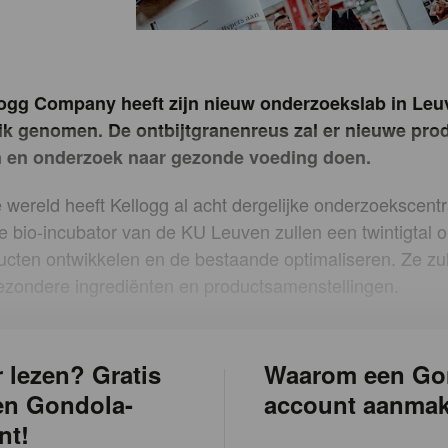
logg Company heeft zijn nieuw onderzoekslab in Leu
ik genomen. De ontbijtgranenreus zal er nieuwe pro
n en onderzoek naar gezonde voeding doen.
 wereld heeft Kellogg al acht dergelijke onderzoekscentr
e bio-incubator van de KU Leuven zullen een twintigtal 
cten ontwikkelen en de bestaande optimaliseren. Ze zu
ezondere ingrediënten en productsamenstellingen.
 lezen? Gratis
Waarom een Go
en Gondola-
account aanma
nt!