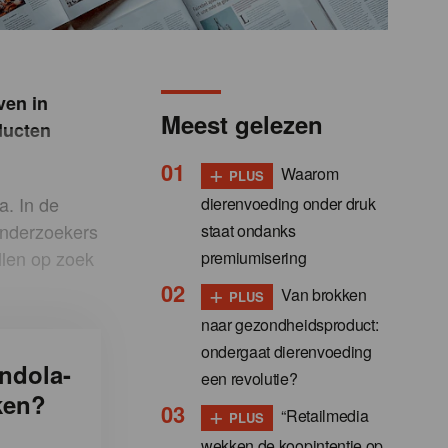
ven in
Meest gelezen
ducten
+
Waarom
PLUS
a. In de
dierenvoeding onder druk
onderzoekers
staat ondanks
llen op zoek
premiumisering
+
Van brokken
PLUS
naar gezondheidsproduct:
ondergaat dierenvoeding
ndola-
een revolutie?
ken?
+
“Retailmedia
PLUS
wekken de koopintentie op,