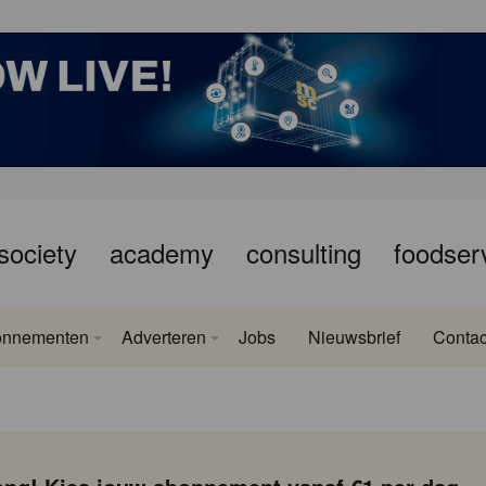
society
academy
consulting
foodser
onnementen
Adverteren
Jobs
Nieuwsbrief
Contac