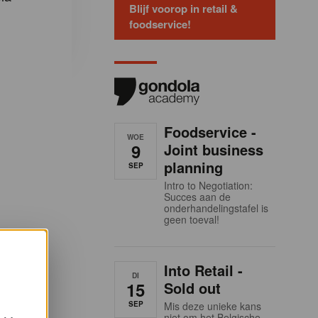
Blijf voorop in retail &
foodservice!
Foodservice -
WOE
9
Joint business
planning
SEP
Intro to Negotiation:
Succes aan de
onderhandelingstafel is
geen toeval!
Into Retail -
DI
15
Sold out
SEP
Mis deze unieke kans
niet om het Belgische