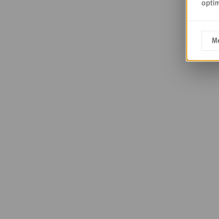
optim
Me