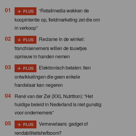
+
“Retailmedia wekken de
PLUS
koopintentie op, fieldmarketing zet die om
in verkoop”
+
Reclame in de winkel:
PLUS
franchisenemers willen de touwtjes
opnieuw in handen nemen
+
Elektronisch betalen: tien
PLUS
ontwikkelingen die geen enkele
handelaar kan negeren
René van der Zel (XXL Nutrition): “Het
huidige beleid in Nederland is niet gunstig
voor ondernemers”
+
Vernevelaars: gadget of
PLUS
rendabiliteitshefboom?