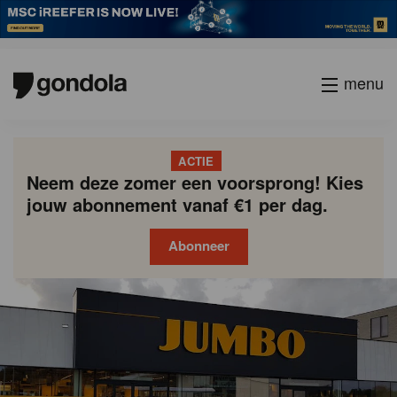
menu
ACTIE
Neem deze zomer een voorsprong! Kies
jouw abonnement vanaf €1 per dag.
Abonneer
Gondola
Gondola
academy
society