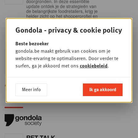
doorgronden. In deze essentiële
update ontdek je de strategieën van
de belangrijkste foodretailers, krijg je
helder zicht op het shopperprofiel en
verzamel je onmisbare inzichten in
een sector die sneller verandert dan
Gondola - privacy & cookie policy
ooit.
Beste bezoeker
gondola.be maakt gebruik van cookies om je
Sales & nego Summit
DO
website-ervaring te optimaliseren. Door verder te
24
2026
surfen, ga je akkoord met ons
cookiebeleid
.
SEP
Sales & Nego summit 2026
Alle opleidingen
Meer info
Ik ga akkoord
RET-TALK