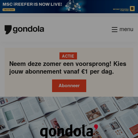
menu
ACTIE
Neem deze zomer een voorsprong! Kies
jouw abonnement vanaf €1 per dag.
Abonneer
Gondola
Gondola
academy
society