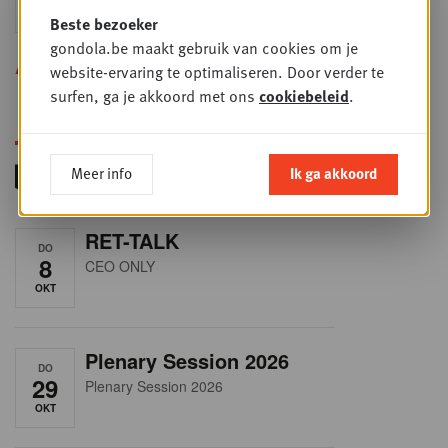
SEP
Sales & Nego summit 2026
Beste bezoeker
gondola.be maakt gebruik van cookies om je
Alle opleidingen
website-ervaring te optimaliseren. Door verder te
surfen, ga je akkoord met ons
cookiebeleid
.
Meer info
Ik ga akkoord
RET-TALK
DO
8
CEO ONLY
OKT
Plenary Session 2026
DO
29
Plenary Session 2026
OKT