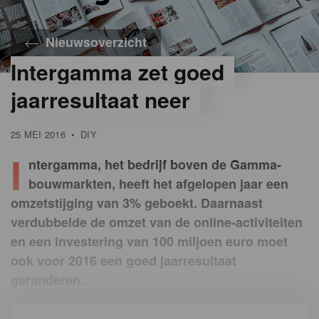
Nieuwsoverzicht
Intergamma zet goed
jaarresultaat neer
25 MEI 2016
•
DIY
I
ntergamma, het bedrijf boven de Gamma-
bouwmarkten, heeft het afgelopen jaar een
omzetstijging van 3% geboekt. Daarnaast
verdubbelde de omzet van de online-activiteiten
en een investering van 100 miljoen euro moet
ook voor 2016 een goed jaarresultaat
garanderen.