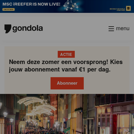
menu
ACTIE
Neem deze zomer een voorsprong! Kies
jouw abonnement vanaf €1 per dag.
Abonneer
Gondola
Gondola
academy
society