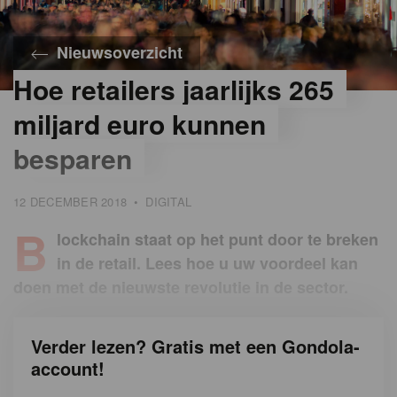
Nieuwsoverzicht
Hoe retailers jaarlijks 265
miljard euro kunnen
besparen
12 DECEMBER 2018
•
DIGITAL
B
lockchain staat op het punt door te breken
in de retail. Lees hoe u uw voordeel kan
doen met de nieuwste revolutie in de sector.
Verder lezen? Gratis met een Gondola-
account!