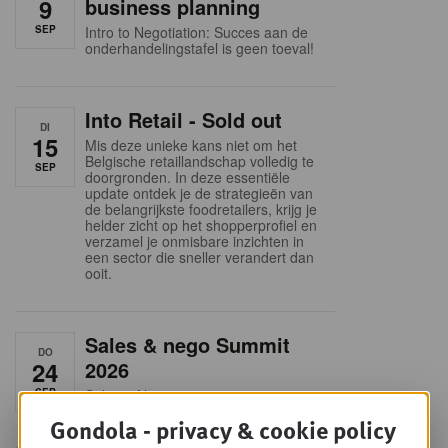
9
business planning
SEP
Intro to Negotiation: Succes aan de
onderhandelingstafel is geen toeval!
Into Retail - Sold out
DI
15
Mis deze unieke kans niet om het
Belgische retaillandschap volledig te
SEP
doorgronden. In deze essentiële
update ontdek je de strategieën van
de belangrijkste foodretailers, krijg je
helder zicht op het shopperprofiel en
verzamel je onmisbare inzichten in
een sector die sneller verandert dan
ooit.
Sales & nego Summit
DO
24
2026
SEP
Sales & Nego summit 2026
Gondola - privacy & cookie policy
Alle opleidingen