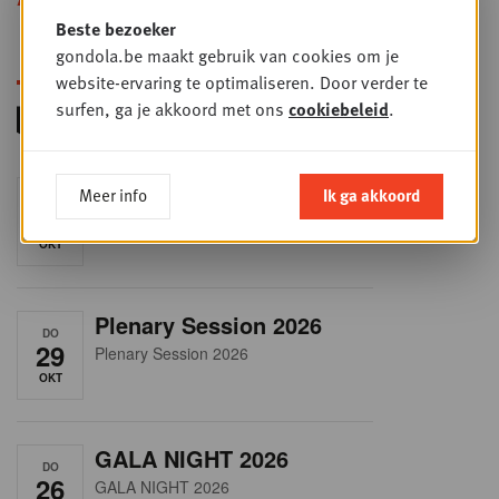
Beste bezoeker
gondola.be maakt gebruik van cookies om je
website-ervaring te optimaliseren. Door verder te
surfen, ga je akkoord met ons
cookiebeleid
.
RET-TALK
Meer info
Ik ga akkoord
DO
8
CEO ONLY
OKT
Plenary Session 2026
DO
29
Plenary Session 2026
OKT
GALA NIGHT 2026
DO
26
GALA NIGHT 2026