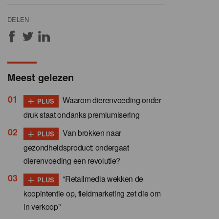
DELEN
Meest gelezen
+
Waarom dierenvoeding onder
PLUS
druk staat ondanks premiumisering
+
Van brokken naar
PLUS
gezondheidsproduct: ondergaat
dierenvoeding een revolutie?
+
“Retailmedia wekken de
PLUS
koopintentie op, fieldmarketing zet die om
in verkoop”