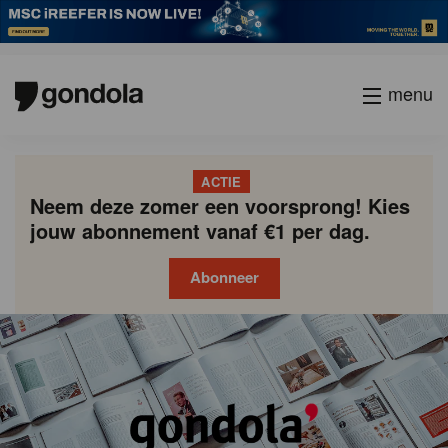
menu
ACTIE
Neem deze zomer een voorsprong! Kies
jouw abonnement vanaf €1 per dag.
Abonneer
Gondola
Gondola
academy
society