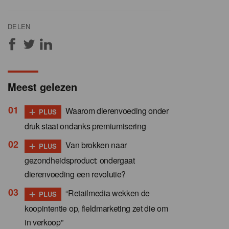
DELEN
Meest gelezen
+
Waarom dierenvoeding onder
PLUS
druk staat ondanks premiumisering
+
Van brokken naar
PLUS
gezondheidsproduct: ondergaat
dierenvoeding een revolutie?
+
“Retailmedia wekken de
PLUS
koopintentie op, fieldmarketing zet die om
in verkoop”