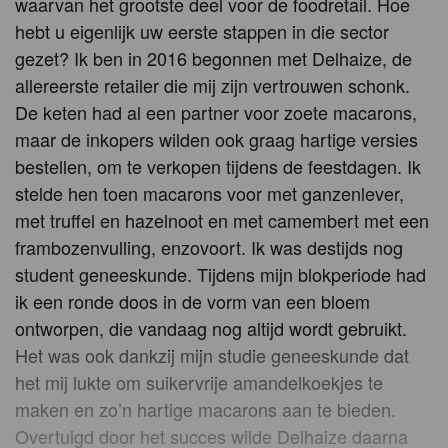
waarvan het grootste deel voor de foodretail. Hoe
hebt u eigenlijk uw eerste stappen in die sector
gezet? Ik ben in 2016 begonnen met Delhaize, de
allereerste retailer die mij zijn vertrouwen schonk.
De keten had al een partner voor zoete macarons,
maar de inkopers wilden ook graag hartige versies
bestellen, om te verkopen tijdens de feestdagen. Ik
stelde hen toen macarons voor met ganzenlever,
met truffel en hazelnoot en met camembert met een
frambozenvulling, enzovoort. Ik was destijds nog
student geneeskunde. Tijdens mijn blokperiode had
ik een ronde doos in de vorm van een bloem
ontworpen, die vandaag nog altijd wordt gebruikt.
Het was ook dankzij mijn studie geneeskunde dat
het mij lukte om suikervrije amandelkoekjes te
maken en zo’n hartige macarons aan te bieden.
Overtuigd door het succes wilde Delhaize daarna