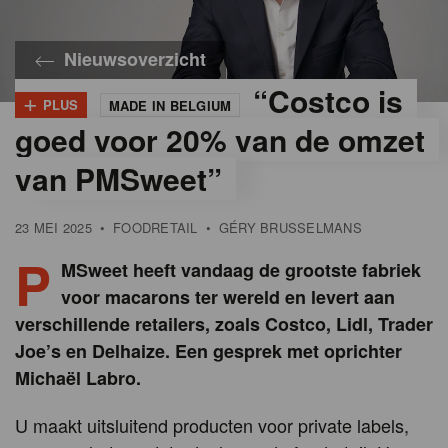
Nieuwsoverzicht
“Costco is
+
PLUS
MADE IN BELGIUM
©
PMSweet
goed voor 20% van de omzet
van PMSweet”
23 MEI 2025
•
FOODRETAIL
•
GÉRY BRUSSELMANS
P
MSweet heeft vandaag de grootste fabriek
voor macarons ter wereld en levert aan
verschillende retailers, zoals Costco, Lidl, Trader
Joe’s en Delhaize. Een gesprek met oprichter
Michaël Labro.
U maakt uitsluitend producten voor private labels,