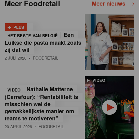
Meer Foodretail
Meer nieuws
+
PLUS
Een
HET BESTE VAN BELGIË
Luikse die pasta maakt zoals
zij dat wil
2 JULI 2026
• FOODRETAIL
VIDEO
Nathalie Matterne
VIDEO
(Carrefour): “Rentabiliteit is
misschien wel de
gemakkelijkste manier om
teams te motiveren”
20 APRIL 2026
• FOODRETAIL