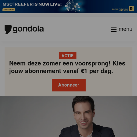
menu
ACTIE
Neem deze zomer een voorsprong! Kies
jouw abonnement vanaf €1 per dag.
Abonneer
Gondola
Gondola
academy
society