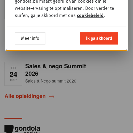
gondola.be maakt gebruik van cookies om je
DI
15
Mis deze unieke kans niet om het
website-ervaring te optimaliseren. Door verder te
Belgische retaillandschap volledig te
SEP
surfen, ga je akkoord met ons
cookiebeleid
.
doorgronden. In deze essentiële
update ontdek je de strategieën van
de belangrijkste foodretailers, krijg je
helder zicht op het shopperprofiel en
verzamel je onmisbare inzichten in
Meer info
Ik ga akkoord
een sector die sneller verandert dan
ooit.
Sales & nego Summit
DO
24
2026
SEP
Sales & Nego summit 2026
Alle opleidingen