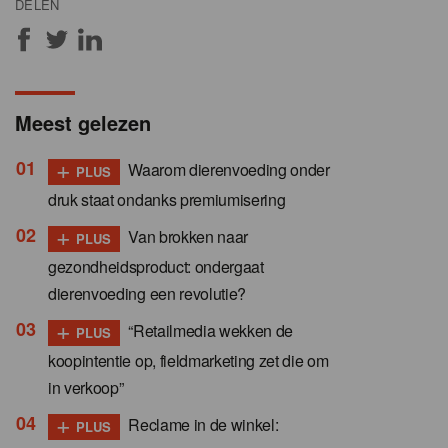
DELEN
Meest gelezen
+
Waarom dierenvoeding onder
PLUS
druk staat ondanks premiumisering
+
Van brokken naar
PLUS
gezondheidsproduct: ondergaat
dierenvoeding een revolutie?
+
“Retailmedia wekken de
PLUS
koopintentie op, fieldmarketing zet die om
in verkoop”
+
Reclame in de winkel:
PLUS