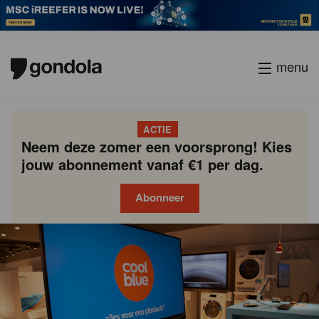
menu
ACTIE
Neem deze zomer een voorsprong! Kies
jouw abonnement vanaf €1 per dag.
Abonneer
Gondola
Gondola
academy
society