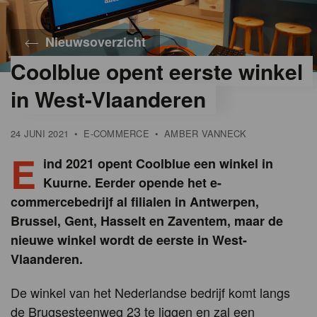
Nieuwsoverzicht
Coolblue opent eerste winkel
©
Laura
in West-Vlaanderen
Ferreira
Porto
24 JUNI 2021
•
E-COMMERCE
•
AMBER VANNECK
E
ind 2021 opent Coolblue een winkel in
Kuurne. Eerder opende het e-
commercebedrijf al filialen in Antwerpen,
Brussel, Gent, Hasselt en Zaventem, maar de
nieuwe winkel wordt de eerste in West-
Vlaanderen.
De winkel van het Nederlandse bedrijf komt langs
de Brugsesteenweg 23 te liggen en zal een