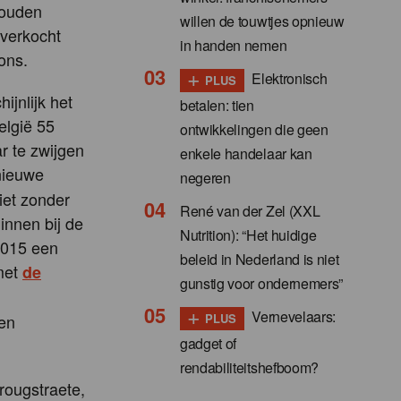
zouden
willen de touwtjes opnieuw
 verkocht
in handen nemen
ons.
+
Elektronisch
PLUS
ijnlijk het
betalen: tien
elgië 55
ontwikkelingen die geen
 te zwijgen
enkele handelaar kan
 nieuwe
negeren
iet zonder
René van der Zel (XXL
innen bij de
Nutrition): “Het huidige
2015 een
beleid in Nederland is niet
 met
de
gunstig voor ondernemers”
+
Vernevelaars:
 en
PLUS
gadget of
rendabiliteitshefboom?
rougstraete,