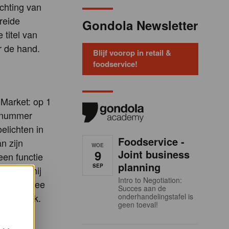
ichting van
ereide
Gondola Newsletter
 titel van
r de hand.
Blijf voorop in retail &
foodservice!
-Market: op 1
e nummer
elichten in
Foodservice -
n zijn
WOE
9
Joint business
een functie
planning
SEP
reekt - hij
Intro to Negotiation:
ine. De twee
Succes aan de
jke aanpak.
onderhandelingstafel is
geen toeval!
ij is nu