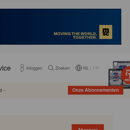
vice
NL
|
FR
Inloggen
Zoeken
Onze Abonnementen
t
Abonneer