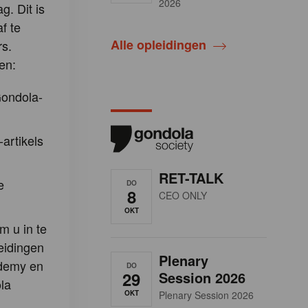
2026
g. Dit is
f te
Alle opleidingen
s.
en:
Gondola-
-artikels
RET-TALK
e
DO
8
CEO ONLY
OKT
m u in te
eidingen
Plenary
demy en
DO
29
Session 2026
la
OKT
Plenary Session 2026