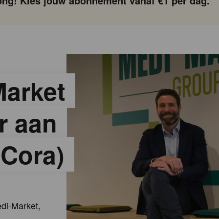
ng! Kies jouw abonnement vanaf €1 per dag.
arket
r aan
(Cora)
edi-Market,