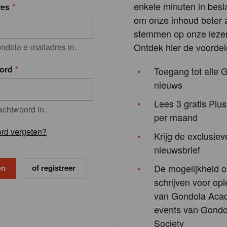
enkele minuten in besla
res
om onze inhoud beter a
stemmen op onze lezer
Ontdek hier de voordel
ndola e-mailadres in.
ord
Toegang tot alle 
nieuws
Lees 3 gratis Plus
achtwoord in.
per maand
rd vergeten?
Krijg de exclusiev
nieuwsbrief
De mogelijkheid o
of registreer
schrijven voor opl
van Gondola Aca
events van Gondo
Society