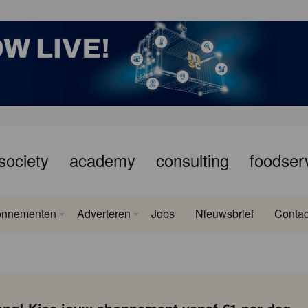
society
academy
consulting
foodser
onnementen
Adverteren
Jobs
Nieuwsbrief
Contac