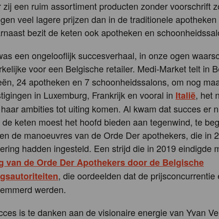
 zij een ruim assortiment producten zonder voorschrift 
egen veel lagere prijzen dan in de traditionele apotheken
rnaast bezit de keten ook apotheken en schoonheidssal
as een ongelooflijk succesverhaal, in onze ogen waarsch
elijke voor een Belgische retailer. Medi-Market telt in B
eën, 24 apotheken en 7 schoonheidssalons, om nog maar
tigingen in Luxemburg, Frankrijk en vooral in
, het
Italië
haar ambities tot uiting komen. Al kwam dat succes er n
t: de keten moest het hoofd bieden aan tegenwind, te beg
 en de manoeuvres van de Orde Der apothekers, die in 
ering hadden ingesteld. Een strijd die in 2019 eindigde
g van de Orde Der Apothekers door de Belgische
, die oordeelden dat de prijsconcurrentie
sautoriteiten
elemmerd werden.
ucces is te danken aan de visionaire energie van Yvan Ve