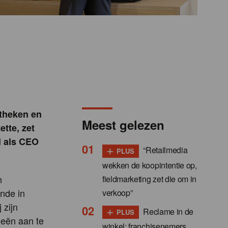
otheken en
Meest gelezen
ette, zet
el als CEO
+
“Retailmedia
PLUS
wekken de koopintentie op,
n
fieldmarketing zet die om in
nde in
verkoop”
 zijn
+
Reclame in de
PLUS
ieën aan te
winkel: franchisenemers