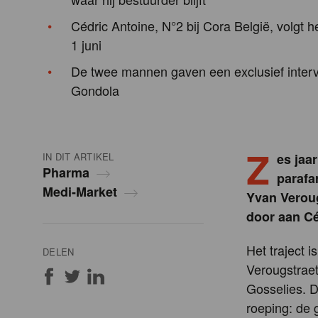
Cédric Antoine, N°2 bij Cora België, volgt 
1 juni
De twee mannen gaven een exclusief inter
Gondola
Z
IN DIT ARTIKEL
es jaa
Pharma
parafa
Medi-Market
Yvan Verougs
door aan Cé
Het traject 
DELEN
Verougstrae
Gosselies. D
roeping: de 