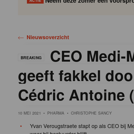
Neem deze zomer een voorspro
ACTIE
Gondola
Gondola
academy
society
Nieuwsoverzicht
CEO Medi-M
BREAKING
geeft fakkel doo
Cédric Antoine 
10 MEI 2021
•
PHARMA
•
CHRISTOPHE SANCY
Yvan Verougstraete stapt op als CEO bij M
waar hij bestuurder blijft