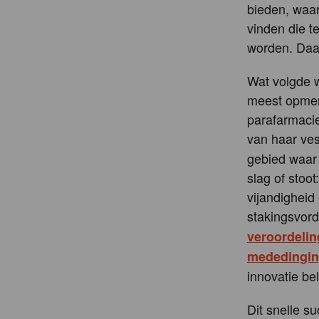
bieden, waar
vinden die t
worden. Daa
Wat volgde w
meest opmerk
parafarmaci
van haar ves
gebied waar 
slag of stoo
vijandigheid
stakingsvord
veroordelin
mededinging
innovatie b
Dit snelle s