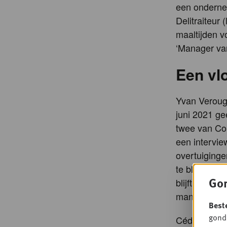
een ondernem
Delitraiteur 
maaltijden v
‘Manager va
Een vl
Yvan Verougs
juni 2021 ge
twee van Co
een intervie
overtuiginge
te blijven. 
Gon
blijft nog be
mannen hebb
Best
gondo
Cédric Antoin