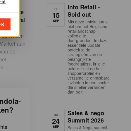
eid
.
hij
Into Retail -
DI
ougstraete
15
Sold out
 het vooral
SEP
Mis deze unieke kans
ord
niet om het Belgische
n
retaillandschap
t op heden
volledig te
doorgronden. In deze
-Market aan
essentiële update
ontdek je de
 van de
strategieën van de
het
belangrijkste
foodretailers, krijg je
de
helder zicht op het
shopperprofiel en
verzamel je onmisbare
inzichten in een sector
die sneller verandert
dan ooit.
ndola-
ken?
Sales & nego
DO
24
Summit 2026
hts
SEP
Sales & Nego summit