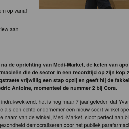
hem op vanaf
view aan
r na de oprichting van Medi-Market, de keten van ap
rmacieën die de sector in een recordtijd op zijn kop z
traete vrijwillig een stap opzij en geeft hij de fakk
dric Antoine, momenteel de nummer 2 bij Cora.
is indrukwekkend: het is nog maar 7 jaar geleden dat Yva
te als een echte ondernemer een nieuw soort winkel ope
e naam van de winkel, Medi-Market, sloot perfect aan bij
gezondheid democratiseren door het publiek parafarmac