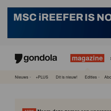
magazine
Nieuws
+PLUS
Dit is nieuw!
Edities
Ab