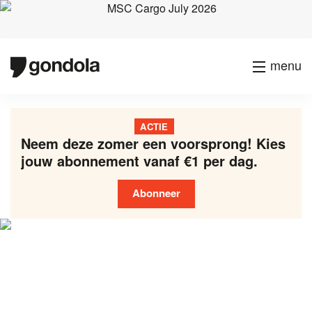
menu
ACTIE
Neem deze zomer een voorsprong! Kies
jouw abonnement vanaf €1 per dag.
Abonneer
Gondola
Gondola
academy
society