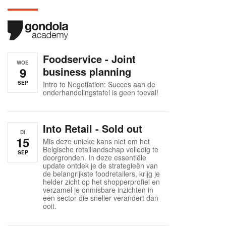
Foodservice - Joint
WOE
9
business planning
SEP
Intro to Negotiation: Succes aan de
onderhandelingstafel is geen toeval!
Into Retail - Sold out
DI
15
Mis deze unieke kans niet om het
Belgische retaillandschap volledig te
SEP
doorgronden. In deze essentiële
update ontdek je de strategieën van
de belangrijkste foodretailers, krijg je
helder zicht op het shopperprofiel en
verzamel je onmisbare inzichten in
een sector die sneller verandert dan
ooit.