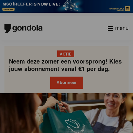
menu
ACTIE
Neem deze zomer een voorsprong! Kies
jouw abonnement vanaf €1 per dag.
Abonneer
Gondola
Gondola
academy
society