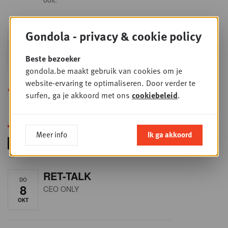
Gondola - privacy & cookie policy
Sales & nego Summit
DO
24
2026
Beste bezoeker
SEP
Sales & Nego summit 2026
gondola.be maakt gebruik van cookies om je
website-ervaring te optimaliseren. Door verder te
Alle opleidingen
surfen, ga je akkoord met ons
cookiebeleid
.
Meer info
Ik ga akkoord
RET-TALK
DO
8
CEO ONLY
OKT