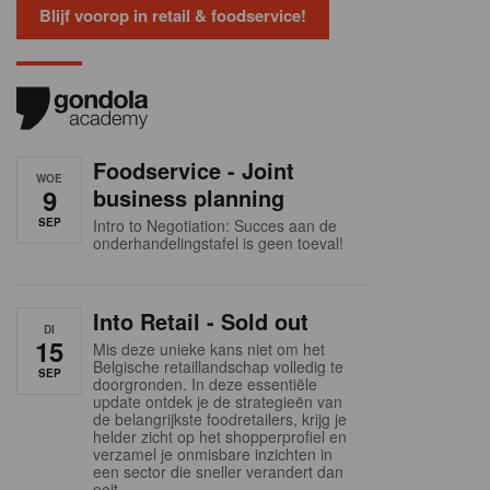
Blijf voorop in retail & foodservice!
Foodservice - Joint
WOE
9
business planning
SEP
Intro to Negotiation: Succes aan de
onderhandelingstafel is geen toeval!
Into Retail - Sold out
DI
15
Mis deze unieke kans niet om het
Belgische retaillandschap volledig te
SEP
doorgronden. In deze essentiële
update ontdek je de strategieën van
de belangrijkste foodretailers, krijg je
helder zicht op het shopperprofiel en
verzamel je onmisbare inzichten in
een sector die sneller verandert dan
ooit.