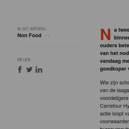
N
IN DIT ARTIKEL
a twe
Non Food
binne
ouders bete
van het nod
DELEN
vandaag met
goedkoper vi
Wie zijn sch
van de laags
voordeligere 
Carrefour Hy
actie loopt v
voorwaarden 
bureaumeubel