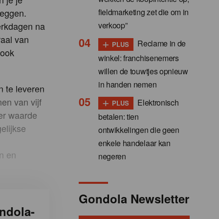
fieldmarketing zet die om in
leggen.
verkoop”
erkdagen na
raal van
+
Reclame in de
PLUS
 ook
winkel: franchisenemers
willen de touwtjes opnieuw
in handen nemen
n te leveren
+
en van vijf
Elektronisch
PLUS
ter waarde
betalen: tien
elijkse
ontwikkelingen die geen
enkele handelaar kan
en en
negeren
Gondola Newsletter
ndola-