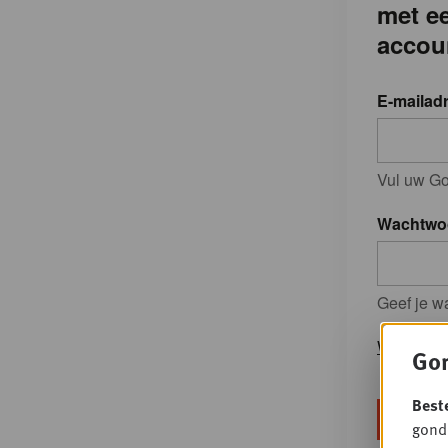
met e
accou
E-mailad
Vul uw Go
Wachtwo
Geef je w
Wachtwoo
Gon
Best
gondo