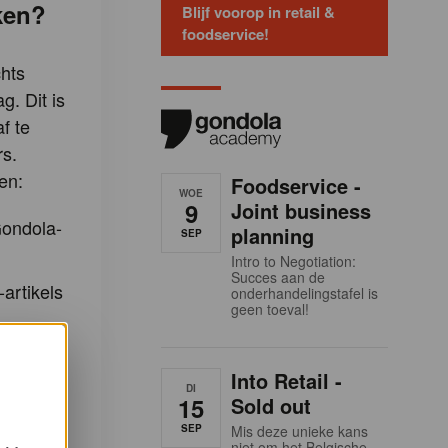
ken?
Blijf voorop in retail &
foodservice!
hts
g. Dit is
f te
s.
en:
Foodservice -
WOE
9
Joint business
Gondola-
planning
SEP
Intro to Negotiation:
Succes aan de
-artikels
onderhandelingstafel is
geen toeval!
e
Into Retail -
DI
15
Sold out
m u in te
SEP
Mis deze unieke kans
eidingen
niet om het Belgische