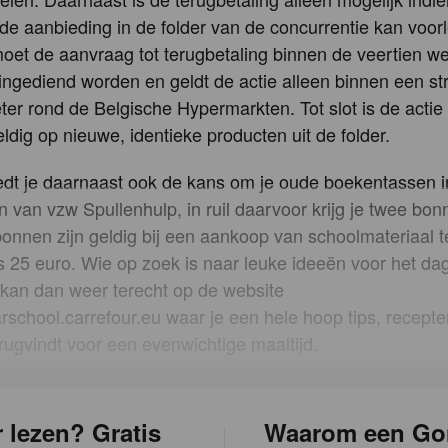
 de aanbieding in de folder van de concurrentie kan voor
oet de aanvraag tot terugbetaling binnen de veertien w
ngediend worden en geldt de actie alleen binnen een st
eter rond de Belgische Hypermarkten. Tot slot is de actie
eldig op nieuwe, identieke producten uit de folder.
edt je daarnaast ook de kans om je oude boekentassen i
n van vzw Spullenhulp, in ruil daarvoor krijg je twee bonn
onnen zijn geldig bij een aankoop van schoolmateriaal 
 25 euro. Wie op zoek is naar leuke ideeën voor het dag
kan dan weer terecht op de website
rschool.carrefour.eu waar je een hele hoop tips, recept
rugvindt voor een evenwichtige maaltijd.
 lezen? Gratis
Waarom een Go