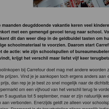
e maanden deugddoende vakantie keren veel kinder
nkort met een gemengd gevoel terug naar school. V
kent dit dan weer diep in de geldbuidel tasten om h
ige schoolmateriaal te voorzien. Daarom start Carre
 de actie: wie zijn schoolspullen of bureaumeubele
ndt, krijgt het verschil maar liefst vijf keer terugbet
oolinkopen bij Carrefour doet mag met andere woorden z
te prijzen. Vind je je aankopen toch ergens anders aan 
prijs, dan rep je je best zo snel mogelijk naar de dichtstb
permarkt om een vijfvoud van het verschil terug te vord
an 5 augustus tot 5 september, maar er zijn natuurlijk we
aan verbonden. Enerzijds geldt ze alleen voor schoolsp
en. Daarnaast is de terugbetaling alleen mogelijk indien