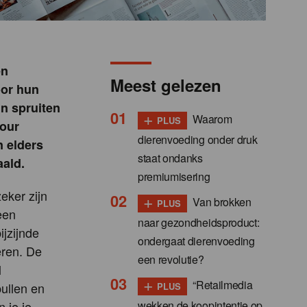
en
Meest gelezen
oor hun
un spruiten
+
Waarom
PLUS
four
dierenvoeding onder druk
n elders
staat ondanks
aald.
premiumisering
eker zijn
+
Van brokken
PLUS
een
naar gezondheidsproduct:
ijzijnde
ondergaat dierenvoeding
eren. De
een revolutie?
l
+
“Retailmedia
ullen en
PLUS
wekken de koopintentie op,
 je je