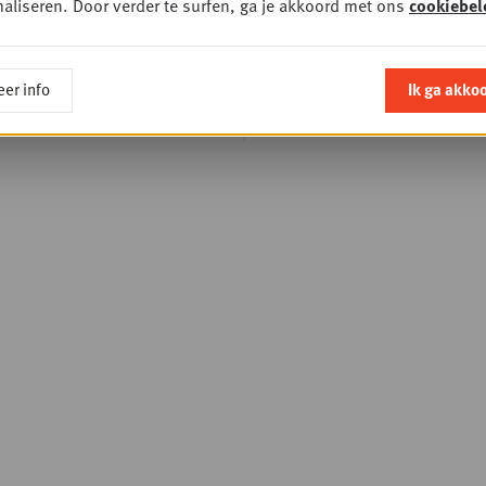
aliseren. Door verder te surfen, ga je akkoord met ons
cookiebel
van Gondola Aca
events van Gondo
Society
er info
Ik ga akko