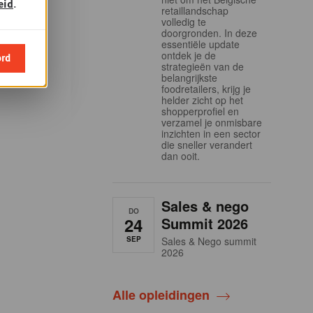
eid
.
retaillandschap
demy en
volledig te
doorgronden. In deze
la
essentiële update
ontdek je de
ord
strategieën van de
belangrijkste
foodretailers, krijg je
helder zicht op het
shopperprofiel en
verzamel je onmisbare
inzichten in een sector
die sneller verandert
dan ooit.
Sales & nego
DO
24
Summit 2026
SEP
Sales & Nego summit
2026
Alle opleidingen