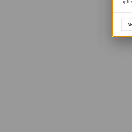
optim
Me