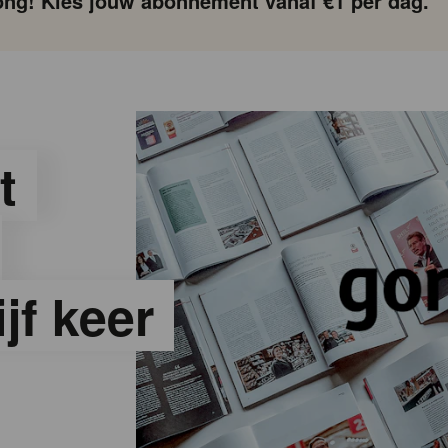
ng! Kies jouw abonnement vanaf €1 per dag.
t
jf keer