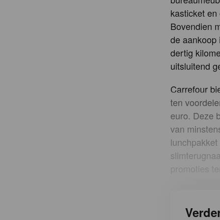
kasticket en
Bovendien m
de aankoop i
dertig kilom
uitsluitend g
Carrefour bi
ten voordele
euro. Deze b
van minstens
lunchpakket 
slimterugnaa
promoties te
Verder