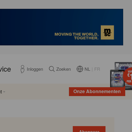
vice
NL
|
FR
Inloggen
Zoeken
Onze Abonnementen
t
Abonneer