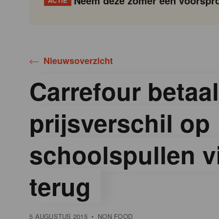
Neem deze zomer een voorspro
ACTIE
Gondola
Gondola
academy
society
Nieuwsoverzicht
Carrefour betaal
prijsverschil op
schoolspullen vi
terug
5 AUGUSTUS 2015
•
NON FOOD