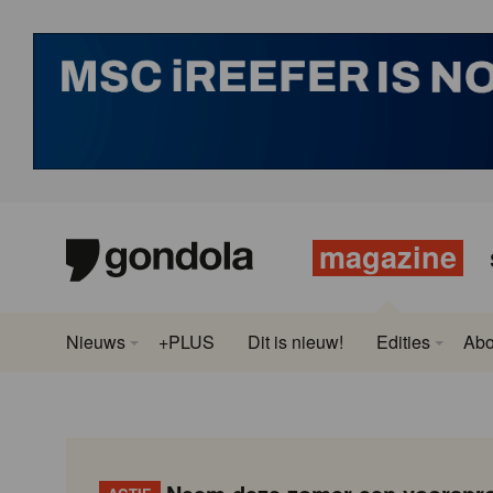
magazine
Nieuws
+PLUS
Dit is nieuw!
Edities
Ab