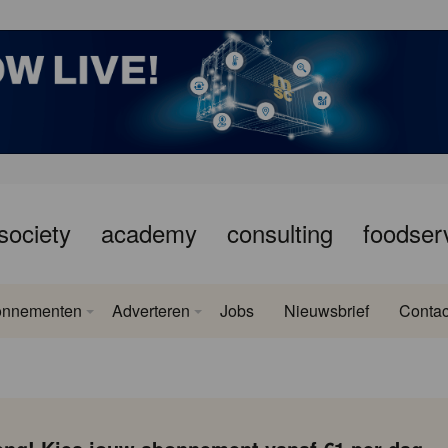
society
academy
consulting
foodser
onnementen
Adverteren
Jobs
Nieuwsbrief
Contac