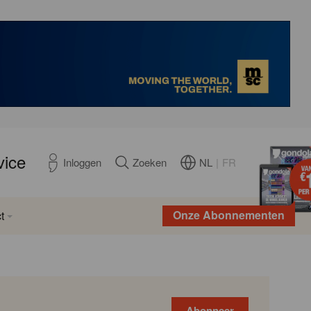
vice
NL
|
FR
Inloggen
Zoeken
Onze Abonnementen
t
Abonneer