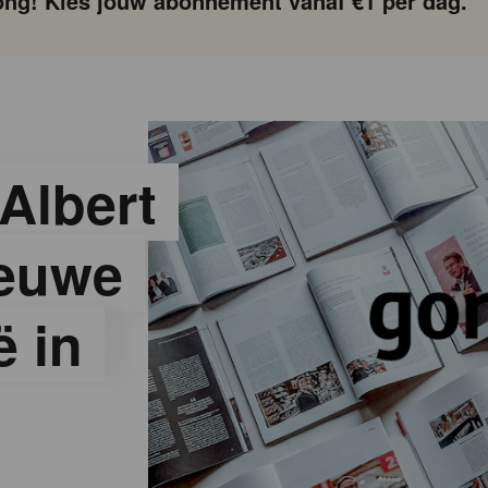
ng! Kies jouw abonnement vanaf €1 per dag.
Albert
ieuwe
ë in