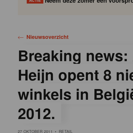
Neem deze zomer een voorspro
ACTIE
Gondola
Gondola
academy
society
Nieuwsoverzicht
Breaking news: 
Heijn opent 8 n
winkels in Belgi
2012.
27 OKTOBER 2011
•
RETAIL