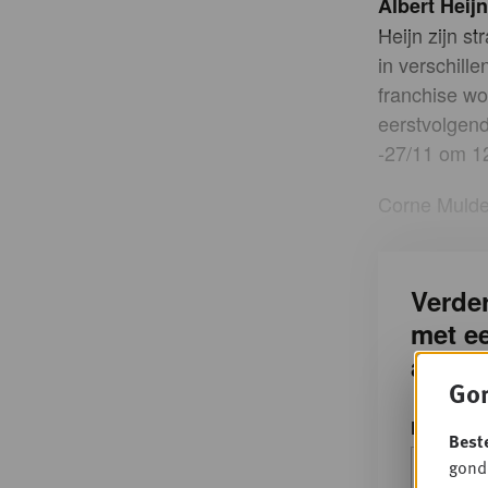
Albert Heij
Heijn zijn s
in verschill
franchise wo
eerstvolgen
-27/11 om 12
Corne Mulde
Verder
met e
accou
Gon
E-mailad
Best
gondo