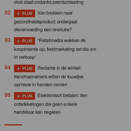
druk staat ondanks premiumisering
+
Van brokken naar
PLUS
gezondheidsproduct: ondergaat
dierenvoeding een revolutie?
+
“Retailmedia wekken de
PLUS
koopintentie op, fieldmarketing zet die om
in verkoop”
+
Reclame in de winkel:
PLUS
franchisenemers willen de touwtjes
opnieuw in handen nemen
+
Elektronisch betalen: tien
PLUS
ontwikkelingen die geen enkele
handelaar kan negeren