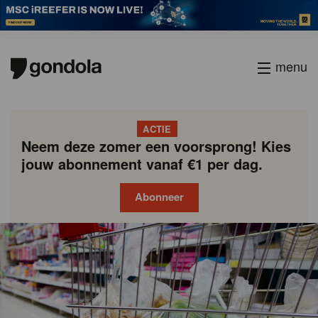
menu
ACTIE
Neem deze zomer een voorsprong! Kies
jouw abonnement vanaf €1 per dag.
Abonneer
Gondola
Gondola
academy
society