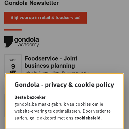
Gondola Newsletter
Blijf voorop in retail & foodservice!
Foodservice - Joint
WOE
9
business planning
SEP
Intro to Negotiation: Succes aan de
onderhandelingstafel is geen toeval!
Gondola - privacy & cookie policy
Into Retail - Sold out
Beste bezoeker
DI
gondola.be maakt gebruik van cookies om je
15
Mis deze unieke kans niet om het
Belgische retaillandschap volledig te
website-ervaring te optimaliseren. Door verder te
SEP
doorgronden. In deze essentiële
surfen, ga je akkoord met ons
cookiebeleid
.
update ontdek je de strategieën van
de belangrijkste foodretailers, krijg je
helder zicht op het shopperprofiel en