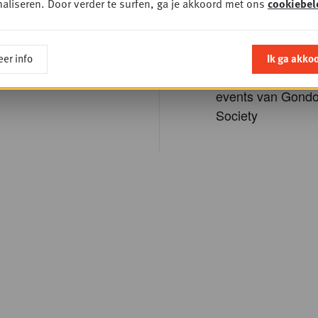
aliseren. Door verder te surfen, ga je akkoord met ons
cookiebel
nieuwsbrief
De mogelijkheid o
of registreer
schrijven voor opl
er info
Ik ga akko
van Gondola Aca
events van Gondo
Society