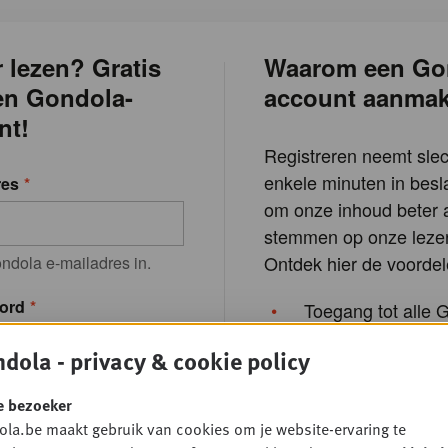
 lezen? Gratis
Waarom een Go
en Gondola-
account aanma
nt!
Registreren neemt slec
enkele minuten in besla
res
om onze inhoud beter a
stemmen op onze lezer
Ontdek hier de voordel
ndola e-mailadres in.
ord
Toegang tot alle 
nieuws
dola - privacy & cookie policy
Lees 3 gratis Plus
achtwoord in.
per maand
e bezoeker
la.be maakt gebruik van cookies om je website-ervaring te
rd vergeten?
Krijg de exclusiev