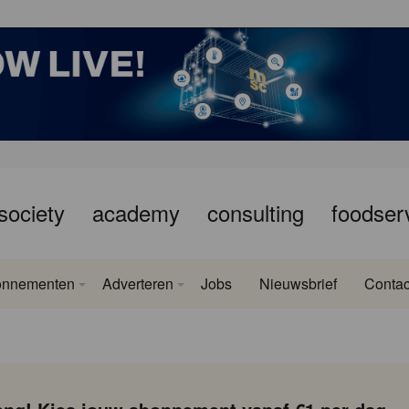
society
academy
consulting
foodser
onnementen
Adverteren
Jobs
Nieuwsbrief
Contac