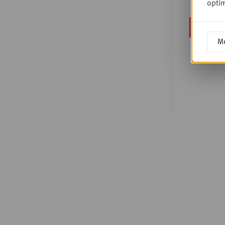
optim
Me