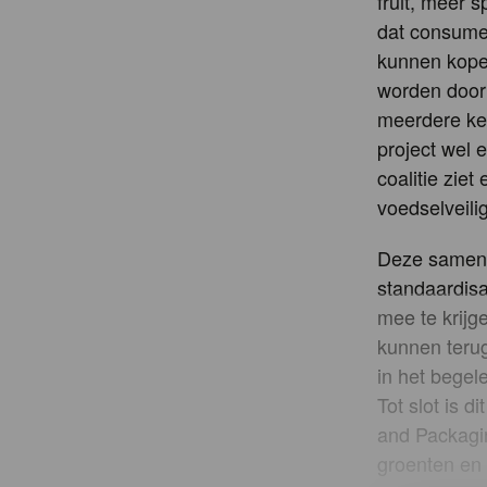
fruit, meer 
dat consume
kunnen kope
worden door 
meerdere ker
project wel
coalitie zie
voedselveilig
Deze samenw
standaardisa
mee te krijg
kunnen terug
in het begel
Tot slot is d
and Packagin
groenten en 