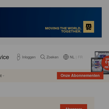
vice
NL
|
FR
Inloggen
Zoeken
Onze Abonnementen
t
Abonneer