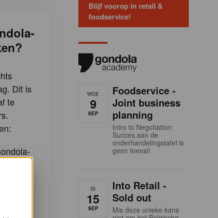
Blijf voorop in retail &
foodservice!
ndola-
ken?
hts
g. Dit is
Foodservice -
WOE
9
Joint business
f te
planning
s.
SEP
en:
Intro to Negotiation:
Succes aan de
onderhandelingstafel is
Gondola-
geen toeval!
-artikels
Into Retail -
DI
15
Sold out
SEP
Mis deze unieke kans
e
niet om het Belgische