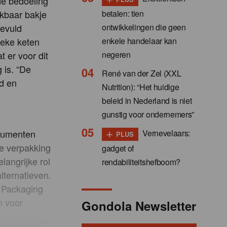
de bedoeling
betalen: tien
kbaar bakje
ontwikkelingen die geen
gevuld
enkele handelaar kan
ieke keten
negeren
 er voor dit
is. “De
René van der Zel (XXL
id en
Nutrition): “Het huidige
beleid in Nederland is niet
gunstig voor ondernemers”
+
Vernevelaars:
nsumenten
PLUS
ke verpakking
gadget of
langrijke rol
rendabiliteitshefboom?
lternatieven.
g, Packaging
n voor
Gondola Newsletter