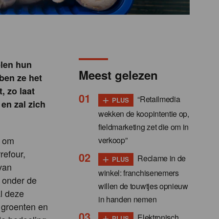
elen hun
Meest gelezen
ben ze het
 zo laat
+
“Retailmedia
PLUS
en zal zich
wekken de koopintentie op,
fieldmarketing zet die om in
d om
verkoop”
refour,
+
Reclame in de
PLUS
van
winkel: franchisenemers
, onder de
willen de touwtjes opnieuw
al deze
in handen nemen
e groenten en
+
Elektronisch
PLUS