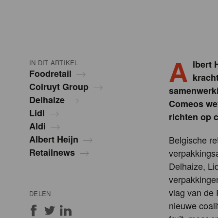
A
IN DIT ARTIKEL
lbert 
Foodretail
krach
Colruyt Group
samenwerkin
Delhaize
Comeos wete
Lidl
richten op
Aldi
Albert Heijn
Belgische r
Retailnews
verpakkingsa
Delhaize, Li
verpakkingen
vlag van de 
DELEN
nieuwe coali