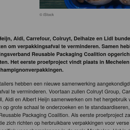
©
iStock
Heijn, Aldi, Carrefour, Colruyt, Delhaize en Lidl bund
ten om verpakkingsafval te verminderen. Samen heb
gsverband Reusable Packaging Coalition opgericht,
n. Het eerste proefproject vindt plaats in Mechelen 
 champignonverpakkingen.
etailers hebben een nieuwe samenwerking aangekondig
fval te verminderen. Voortaan zullen Colruyt Group, Car
dl, Aldi en Albert Heijn samenwerken om het hergebruik 
 op grote schaal te onderzoeken en te standaardiseren
Reusable Packaging Coalition. Als eerste proefproject z
tie zich richten op herbruikbare verpakkingen voor vers