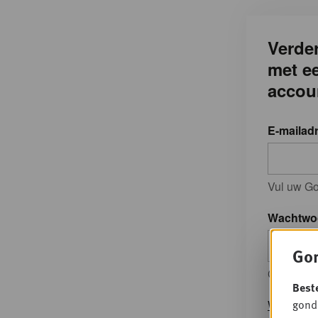
Verder
met e
accou
E-mailad
Vul uw Go
Wachtwo
Gon
Geef je w
Best
gondo
Wachtwoo