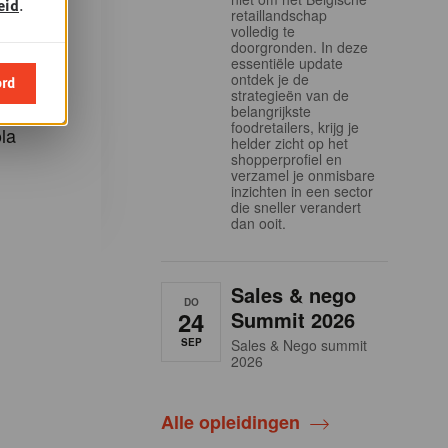
eid
.
retaillandschap
volledig te
doorgronden. In deze
m u in te
essentiële update
eidingen
ontdek je de
ord
strategieën van de
demy en
belangrijkste
foodretailers, krijg je
la
helder zicht op het
shopperprofiel en
verzamel je onmisbare
inzichten in een sector
die sneller verandert
dan ooit.
Sales & nego
DO
24
Summit 2026
SEP
Sales & Nego summit
2026
Alle opleidingen