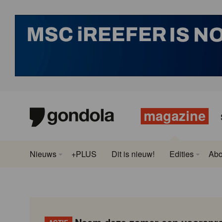
magazine
Nieuws
+PLUS
Dit is nieuw!
Edities
Ab