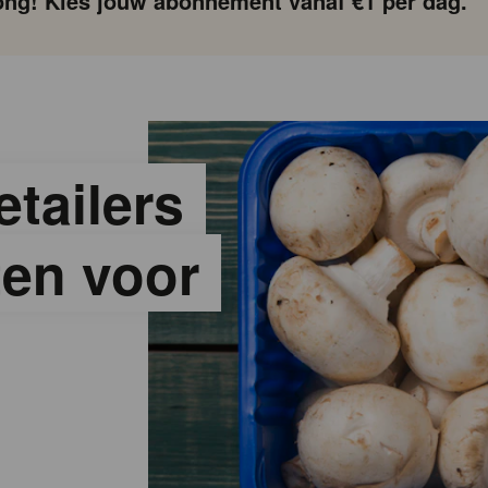
ng! Kies jouw abonnement vanaf €1 per dag.
tailers
ten voor