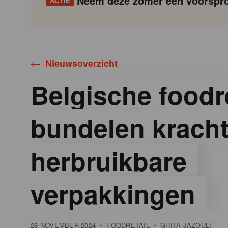
Neem deze zomer een voorspro
ACTIE
Gondola
Gondola
academy
society
Nieuwsoverzicht
Belgische foodre
bundelen krach
herbruikbare
verpakkingen
28 NOVEMBER 2024
•
FOODRETAIL
•
GHITA JAZOULI