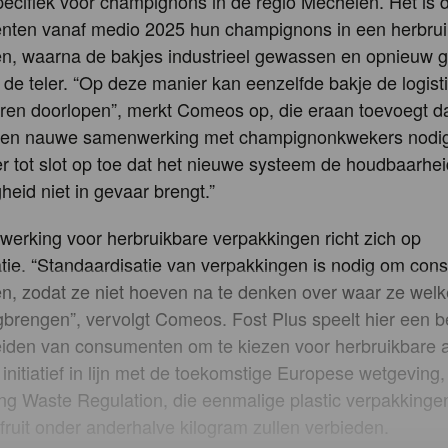
specifiek voor champignons in de regio Mechelen. Het is 
nten vanaf medio 2025 hun champignons in een herbrui
n, waarna de bakjes industrieel gewassen en opnieuw 
de teler. “Op deze manier kan eenzelfde bakje de logist
en doorlopen”, merkt Comeos op, die eraan toevoegt dat
 een nauwe samenwerking met champignonkwekers nodig 
t er tot slot op toe dat het nieuwe systeem de houdbaarhe
heid niet in gevaar brengt.”
erking voor herbruikbare verpakkingen richt zich op
tie. “Standaardisatie van verpakkingen is nodig om co
en, zodat ze niet hoeven na te denken over waar ze wel
brengen”, vervolgt Comeos. Fost Plus speelt hier een be
eiden van consumenten om te kiezen voor herbruikbare a
it initiatief in lijn met de toekomstige Europese wetgevin
g Waste Regulation, die eenmalige plastic verpakkinge
fruit onder anderhalve kilogram zullen verbieden.