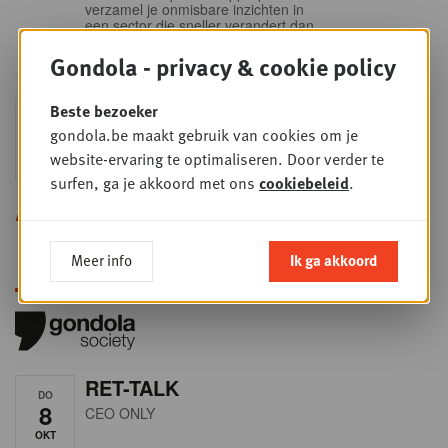
verzamel je onmisbare inzichten in
een sector die sneller verandert dan
ooit.
Gondola - privacy & cookie policy
Sales & nego Summit
Beste bezoeker
DO
24
2026
gondola.be maakt gebruik van cookies om je
website-ervaring te optimaliseren. Door verder te
SEP
Sales & Nego summit 2026
surfen, ga je akkoord met ons
cookiebeleid
.
Alle opleidingen
Meer info
Ik ga akkoord
RET-TALK
DO
8
CEO ONLY
OKT