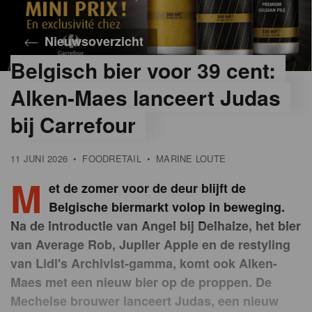
Nieuwsoverzicht
Belgisch bier voor 39 cent:
Alken-Maes lanceert Judas
bij Carrefour
11 JUNI 2026
•
FOODRETAIL
•
MARINE LOUTE
M
et de zomer voor de deur blijft de
Belgische biermarkt volop in beweging.
Na de introductie van Angel bij Delhaize, het bier
van Average Rob, Jupiler Apple en de restyling
van Lidl's Archivist-gamma, komt ook Alken-
Maes met een nieuw bier op de proppen. De
Mechelse brouwer lanceert Judas, een nieuw