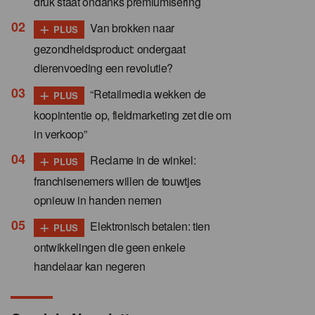
druk staat ondanks premiumisering
+
Van brokken naar
PLUS
gezondheidsproduct: ondergaat
dierenvoeding een revolutie?
+
“Retailmedia wekken de
PLUS
koopintentie op, fieldmarketing zet die om
in verkoop”
+
Reclame in de winkel:
PLUS
franchisenemers willen de touwtjes
opnieuw in handen nemen
+
Elektronisch betalen: tien
PLUS
ontwikkelingen die geen enkele
handelaar kan negeren