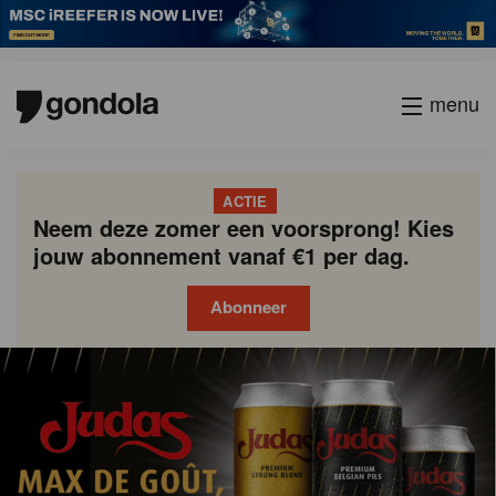
menu
ACTIE
Neem deze zomer een voorsprong! Kies
jouw abonnement vanaf €1 per dag.
Abonneer
Gondola
Gondola
academy
society