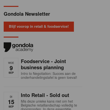
Gondola Newsletter
Blijf voorop in retail & foodservice!
Foodservice - Joint
WOE
9
business planning
SEP
Intro to Negotiation: Succes aan de
onderhandelingstafel is geen toeval!
Into Retail - Sold out
DI
15
Mis deze unieke kans niet om het
Belgische retaillandschap volledig te
SEP
doorgronden. In deze essentiële