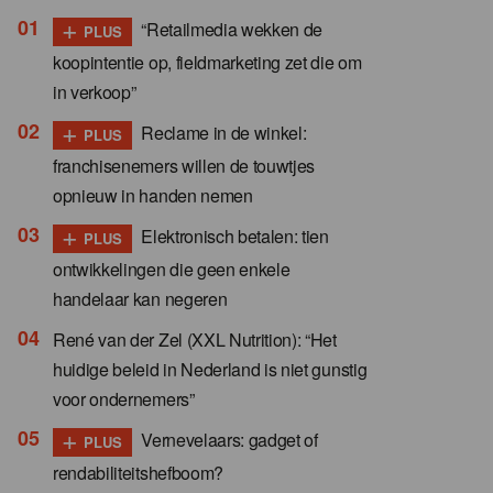
+
“Retailmedia wekken de
PLUS
koopintentie op, fieldmarketing zet die om
in verkoop”
+
Reclame in de winkel:
PLUS
franchisenemers willen de touwtjes
opnieuw in handen nemen
+
Elektronisch betalen: tien
PLUS
ontwikkelingen die geen enkele
handelaar kan negeren
René van der Zel (XXL Nutrition): “Het
huidige beleid in Nederland is niet gunstig
voor ondernemers”
+
Vernevelaars: gadget of
PLUS
rendabiliteitshefboom?