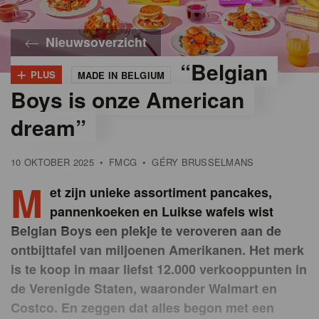
Nieuwsoverzicht
“Belgian
+
PLUS
MADE IN BELGIUM
©
Belgian
Boys is onze American
Boys
dream”
10 OKTOBER 2025
•
FMCG
•
GÉRY BRUSSELMANS
M
et zijn unieke assortiment pancakes,
pannenkoeken en Luikse wafels wist
Belgian Boys een plekje te veroveren aan de
ontbijttafel van miljoenen Amerikanen. Het merk
is te koop in maar liefst 12.000 verkooppunten in
de Verenigde Staten, waaronder Walmart en
Costco. En zeggen dat alles begon met een