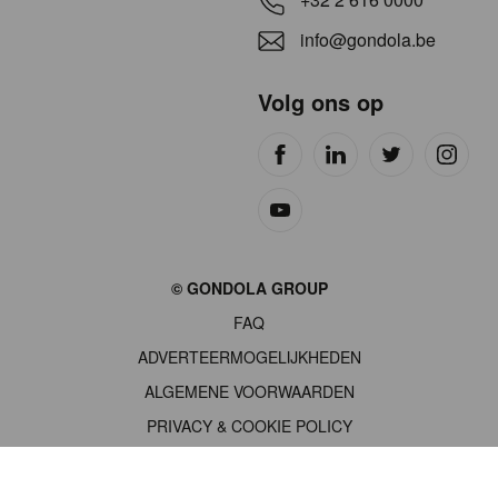
info@gondola.be
Volg ons op
Site
© GONDOLA GROUP
by
FAQ
wieni
ADVERTEERMOGELIJKHEDEN
ALGEMENE VOORWAARDEN
PRIVACY & COOKIE POLICY