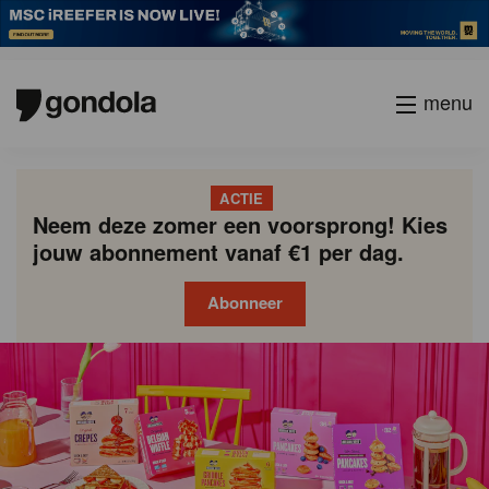
menu
ACTIE
Neem deze zomer een voorsprong! Kies
jouw abonnement vanaf €1 per dag.
Abonneer
Gondola
Gondola
academy
society