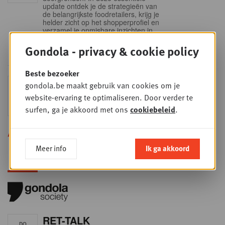
update ontdek je de strategieën van
de belangrijkste foodretailers, krijg je
helder zicht op het shopperprofiel en
verzamel je onmisbare inzichten in
een sector die sneller verandert dan
ooit.
Gondola - privacy & cookie policy
Beste bezoeker
Sales & nego Summit
gondola.be maakt gebruik van cookies om je
DO
24
2026
website-ervaring te optimaliseren. Door verder te
SEP
Sales & Nego summit 2026
surfen, ga je akkoord met ons
cookiebeleid
.
Alle opleidingen
Meer info
Ik ga akkoord
RET-TALK
DO