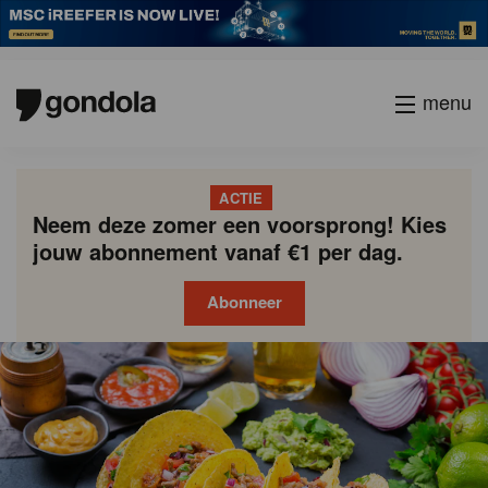
menu
ACTIE
Neem deze zomer een voorsprong! Kies
jouw abonnement vanaf €1 per dag.
Abonneer
Gondola
Gondola
academy
society