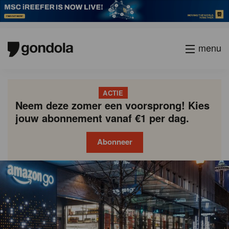
menu
ACTIE
Neem deze zomer een voorsprong! Kies
jouw abonnement vanaf €1 per dag.
Abonneer
Gondola
Gondola
academy
society