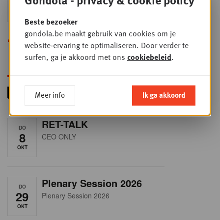
24
2026
SEP
Sales & Nego summit 2026
Beste bezoeker
gondola.be maakt gebruik van cookies om je
Alle opleidingen
website-ervaring te optimaliseren. Door verder te
surfen, ga je akkoord met ons
cookiebeleid
.
Meer info
Ik ga akkoord
RET-TALK
DO
8
CEO ONLY
OKT
Plenary Session 2026
DO
29
Plenary Session 2026
OKT