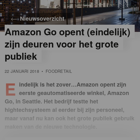
Nieuwsoverzicht
Amazon Go opent (eindelijk)
zijn deuren voor het grote
publiek
22 JANUARI 2018
•
FOODRETAIL
E
indelijk is het zover…Amazon opent zijn
eerste geautomatiseerde winkel, Amazon
Go, in Seattle. Het bedrijf testte het
hightechsysteem al eerder bij zijn personeel,
maar vanaf nu kan ook het grote publiek gebruik
maken van de nieuwe technologie.