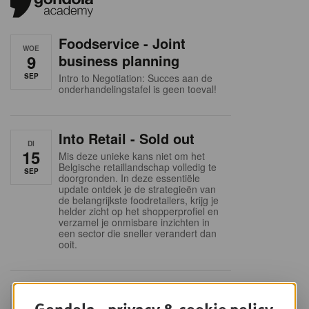
Foodservice - Joint
WOE
9
business planning
SEP
Intro to Negotiation: Succes aan de
onderhandelingstafel is geen toeval!
Into Retail - Sold out
DI
15
Mis deze unieke kans niet om het
Belgische retaillandschap volledig te
SEP
doorgronden. In deze essentiële
update ontdek je de strategieën van
de belangrijkste foodretailers, krijg je
helder zicht op het shopperprofiel en
verzamel je onmisbare inzichten in
een sector die sneller verandert dan
ooit.
Sales & nego Summit
DO
Gondola - privacy & cookie policy