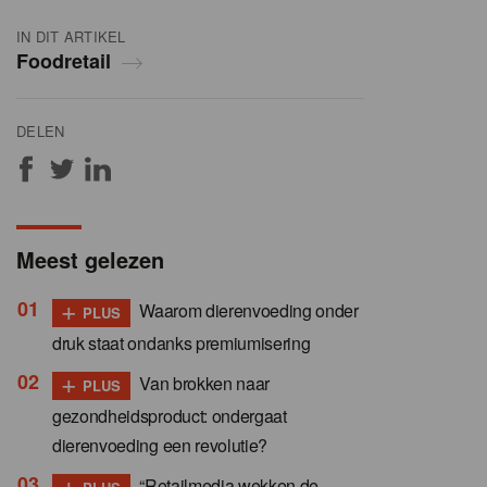
IN DIT ARTIKEL
Foodretail
DELEN
Meest gelezen
+
Waarom dierenvoeding onder
PLUS
druk staat ondanks premiumisering
+
Van brokken naar
PLUS
gezondheidsproduct: ondergaat
dierenvoeding een revolutie?
+
“Retailmedia wekken de