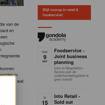
Blijf voorop in retail &
foodservice!
die van de
Board en
e een
logische
n
Foodservice -
WOE
ntegreerde
9
Joint business
planning
SEP
r kunnen
Intro to Negotiation:
Succes aan de
eworden in
onderhandelingstafel is
geen toeval!
tijd voor wat
ogy
lleen de
Into Retail -
DI
n.
15
Sold out