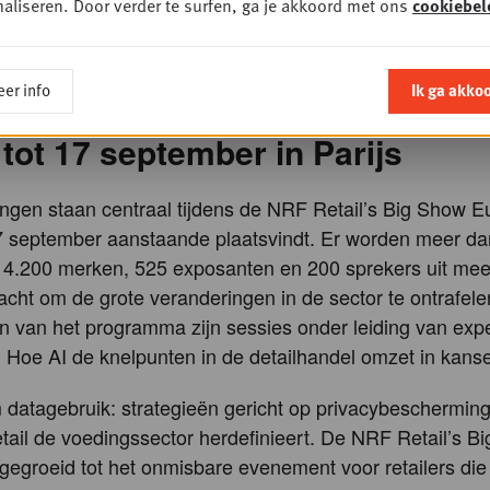
 is daar een van de meest sprekende voorbeelden van. D
aliseren. Door verder te surfen, ga je akkoord met ons
cookiebel
ermen, elektronische etiketten of zelfs connected apparat
n verkooppunten echte mediakanalen die in staat zijn o
er info
Ik ga akko
 boodschappen uit te zenden op het moment van aanko
tot 17 september in Parijs
ngen staan centraal tijdens de NRF Retail’s Big Show E
17 september aanstaande plaatsvindt. Er worden meer d
 4.200 merken, 525 exposanten en 200 sprekers uit mee
cht om de grote veranderingen in de sector te ontrafele
 van het programma zijn sessies onder leiding van expe
: Hoe AI de knelpunten in de detailhandel omzet in kans
datagebruik: strategieën gericht op privacybescherming
tail de voedingssector herdefinieert. De NRF Retail’s B
tgegroeid tot het onmisbare evenement voor retailers die