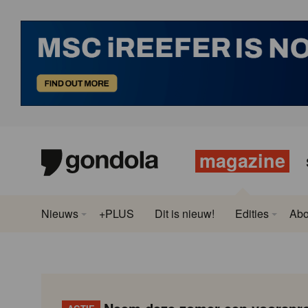
magazine
Nieuws
+PLUS
Dit is nieuw!
Edities
Ab