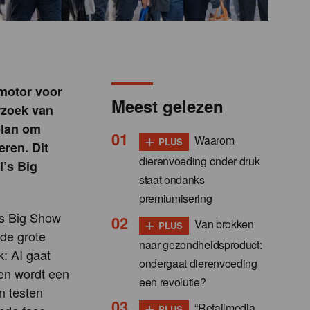
 motor voor
Meest gelezen
rzoek van
plan om
+
Waarom
PLUS
eren. Dit
dierenvoeding onder druk
l’s Big
staat ondanks
premiumisering
’s Big Show
+
Van brokken
PLUS
 de grote
naar gezondheidsproduct:
k: AI gaat
ondergaat dierenvoeding
 en wordt een
een revolutie?
n testen
+
“Retailmedia
PLUS