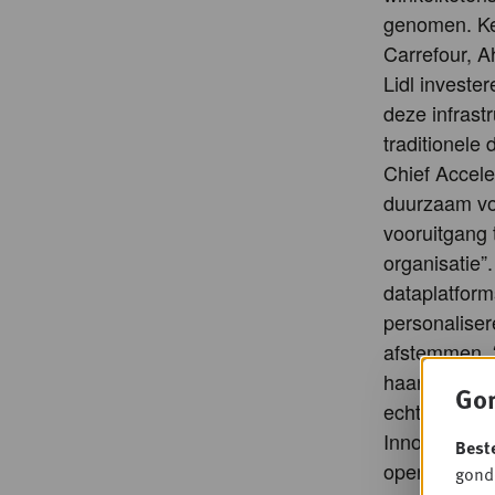
genomen. Ke
Carrefour, A
Lidl investe
deze infrast
traditionele
Chief Accele
duurzaam voo
vooruitgang 
organisatie
dataplatform
personaliser
afstemmen. “
haar omgang 
Gon
echt werkt”,
Innovation M
Best
operationele
gondo