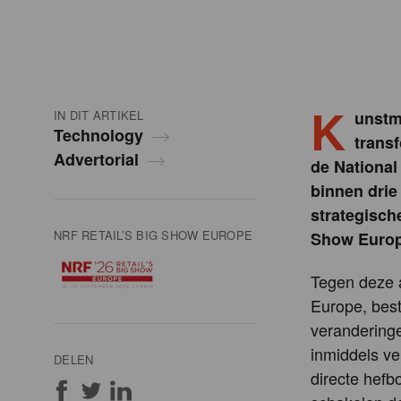
K
IN DIT ARTIKEL
unstma
Technology
trans
Advertorial
de National
binnen drie
strategisch
NRF RETAIL’S BIG SHOW EUROPE
Show Europe
Tegen deze 
Europe, best
veranderinge
inmiddels ve
DELEN
directe hefb