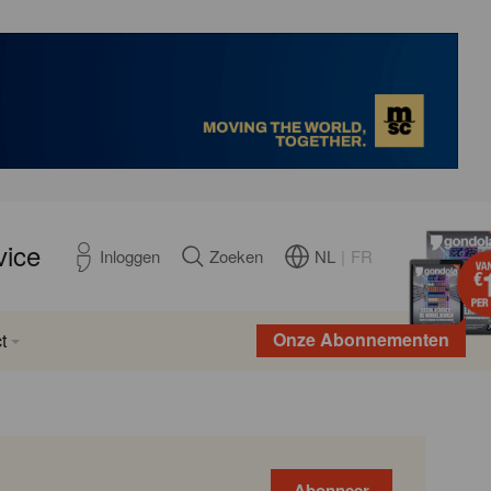
vice
NL
|
FR
Inloggen
Zoeken
Onze Abonnementen
t
Abonneer