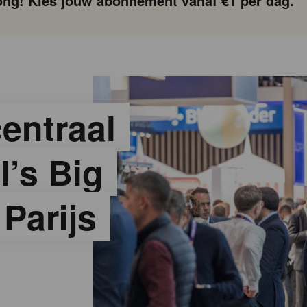
ng! Kies jouw abonnement vanaf €1 per dag.
centraal
l’s Big
Parijs