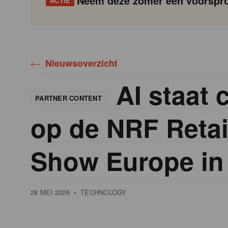
Neem deze zomer een voorspro
ACTIE
Gondola
Gondola
academy
society
Nieuwsoverzicht
AI staat 
PARTNER CONTENT
op de NRF Retai
Show Europe in 
28 MEI 2026
•
TECHNOLOGY