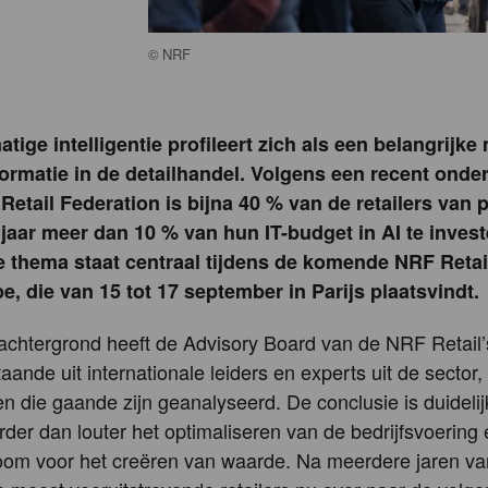
©
NRF
tige intelligentie profileert zich als een belangrijke
formatie in de detailhandel. Volgens een recent onde
 Retail Federation is bijna 40 % van de retailers van 
 jaar meer dan 10 % van hun IT-budget in AI te invest
e thema staat centraal tijdens de komende NRF Retai
, die van 15 tot 17 september in Parijs plaatsvindt.
achtergrond heeft de Advisory Board van de NRF Retail
aande uit internationale leiders en experts uit de sector,
n die gaande zijn geanalyseerd. De conclusie is duidelij
rder dan louter het optimaliseren van de bedrijfsvoering
oom voor het creëren van waarde. Na meerdere jaren va