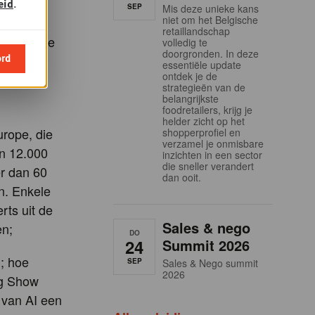
ankzij
eid
.
SEP
Mis deze unieke kans
niet om het Belgische
en in de
retaillandschap
m gerichte
volledig te
doorgronden. In deze
ord
op.
essentiële update
ontdek je de
strategieën van de
belangrijkste
foodretailers, krijg je
helder zicht op het
urope, die
shopperprofiel en
verzamel je onmisbare
an 12.000
inzichten in een sector
die sneller verandert
r dan 60
dan ooit.
n. Enkele
rts uit de
Sales & nego
en;
DO
24
Summit 2026
; hoe
SEP
Sales & Nego summit
2026
ig Show
 van AI een