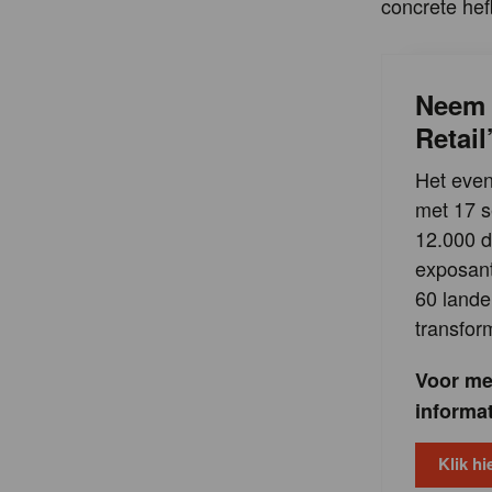
concrete hef
Neem 
Retai
Het even
met 17 
12.000 d
exposant
60 lande
transform
Voor me
informa
Klik hi