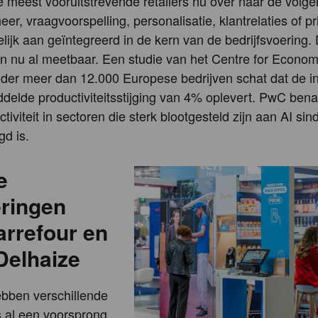
 meest vooruitstrevende retailers nu over naar de volge
r, vraagvoorspelling, personalisatie, klantrelaties of pri
elijk aan geïntegreerd in de kern van de bedrijfsvoering.
jn nu al meetbaar. Een studie van het Centre for Econom
der meer dan 12.000 Europese bedrijven schat dat de i
delde productiviteitsstijging van 4% oplevert. PwC ben
tiviteit in sectoren die sterk blootgesteld zijn aan AI si
gd is.
e
eringen
arrefour en
Delhaize
ebben verschillende
 al een voorsprong