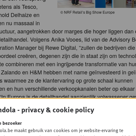
tens als Tesco,
©
NRF Retail’s Big Show Europe
hold Delhaize en
ren nu massaal in
ructuur, aangetrokken door marges die hoger liggen dan 
 detailhandel. Volgens Anika Vooes, lid van de Advisory 
ration Manager bij Rewe Digital, “zullen de bedrijven di
rdeel creëren, degenen zijn die in staat zijn om techno
te combineren met een ingrijpende transformatie van hu
”. Zalando en H&M hebben met name geïnvesteerd in geï
s waarmee ze de klantervaring op grote schaal kunnen
en en hun verschillende verkoopkanalen beter op elkaa
In Europa is de detailhandel aanzienlijk volwassener g
met AI. De experimentele fase ligt nu achter ons: het is 
dola - privacy & cookie policy
 legt Aliyah Khaki, lid van de Advisory Board en Technol
anager bij Marks & Spencer, uit. AI transformeert niet a
e bezoeker
 efficiëntie: het opent ook nieuwe inkomstenperspectieve
la.be maakt gebruik van cookies om je website-ervaring te