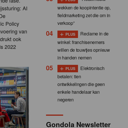
nde fase.
wekken de koopintentie op,
jssturing: AI
fieldmarketing zet die om in
 De
verkoop”
ic Policy
nvoering van
+
Reclame in de
PLUS
adrukt ook
winkel: franchisenemers
nds 2022
willen de touwtjes opnieuw
in handen nemen
+
Elektronisch
PLUS
betalen: tien
ontwikkelingen die geen
enkele handelaar kan
negeren
Gondola Newsletter