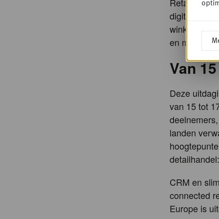
Retailmedia
optim
digitale sch
winkel worde
Me
en meetbare
Van 15 
Deze uitdagi
van 15 tot 
deelnemers,
landen verwa
hoogtepunten
detailhandel
CRM en slim 
connected re
Europe is ui