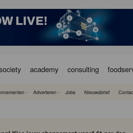
society
academy
consulting
foodser
onnementen
Adverteren
Jobs
Nieuwsbrief
Contac