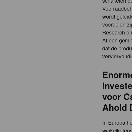
schakelen de
Voorraadbehee
wordt geleid
voordelen zi
Research on
AI een gemid
dat de produc
verviervoudi
Enorm
invest
voor C
Ahold 
In Europa h
winkelketens