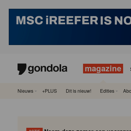
magazine
Nieuws
+PLUS
Dit is nieuw!
Edities
Ab