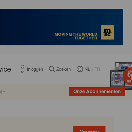
vice
NL
|
FR
Inloggen
Zoeken
Onze Abonnementen
t
Abonneer