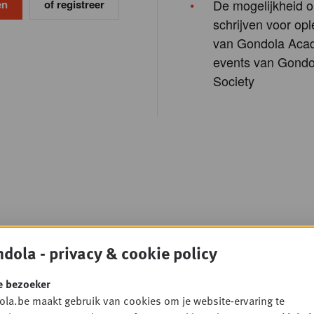
De mogelijkheid o
of registreer
schrijven voor opl
van Gondola Aca
events van Gondo
Society
dola - privacy & cookie policy
e bezoeker
la.be maakt gebruik van cookies om je website-ervaring te