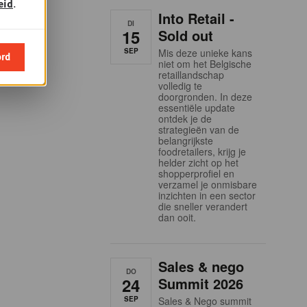
eid
.
Into Retail -
DI
15
Sold out
SEP
Mis deze unieke kans
ord
niet om het Belgische
retaillandschap
volledig te
doorgronden. In deze
essentiële update
ontdek je de
strategieën van de
belangrijkste
foodretailers, krijg je
helder zicht op het
shopperprofiel en
verzamel je onmisbare
inzichten in een sector
die sneller verandert
dan ooit.
Sales & nego
DO
24
Summit 2026
SEP
Sales & Nego summit