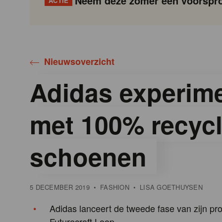
Neem deze zomer een voorspro
ACTIE
Gondola
Gondola
academy
society
Nieuwsoverzicht
Adidas experime
met 100% recyc
schoenen
5 DECEMBER 2019
•
FASHION
•
LISA GOETHUYSEN
Adidas lanceert de tweede fase van zijn pro
Futurecraft Loop