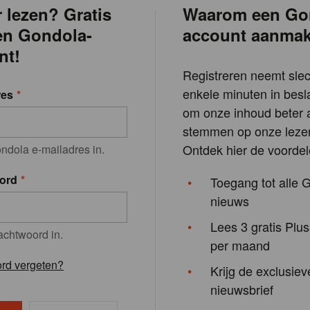
 lezen? Gratis
Waarom een Go
en Gondola-
account aanma
nt!
Registreren neemt slec
enkele minuten in besla
res
om onze inhoud beter a
stemmen op onze lezer
Ontdek hier de voordel
ndola e-mailadres in.
ord
Toegang tot alle 
nieuws
Lees 3 gratis Plus
achtwoord in.
per maand
rd vergeten?
Krijg de exclusiev
nieuwsbrief