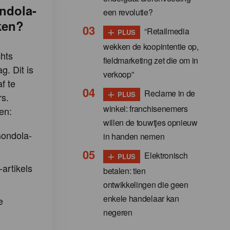
ndola-
een revolutie?
ken?
+
“Retailmedia
PLUS
wekken de koopintentie op,
hts
fieldmarketing zet die om in
g. Dit is
verkoop”
f te
+
Reclame in de
PLUS
s.
winkel: franchisenemers
en:
willen de touwtjes opnieuw
Gondola-
in handen nemen
+
Elektronisch
PLUS
-artikels
betalen: tien
ontwikkelingen die geen
enkele handelaar kan
e
negeren