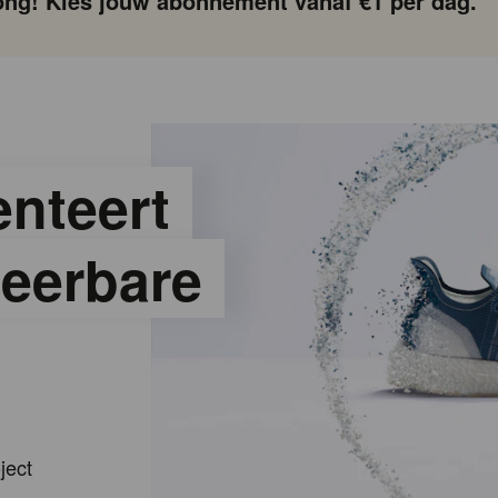
ng! Kies jouw abonnement vanaf €1 per dag.
nteert
leerbare
ject