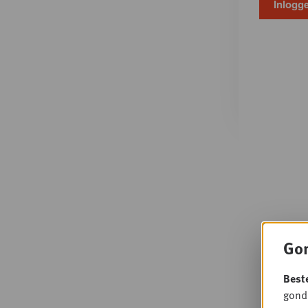
Gon
Best
gondo