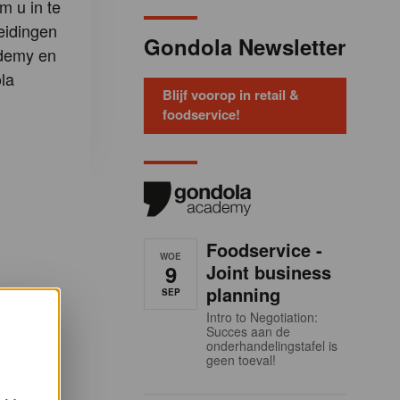
m u in te
eidingen
Gondola Newsletter
demy en
la
Blijf voorop in retail &
foodservice!
Foodservice -
WOE
9
Joint business
planning
SEP
Intro to Negotiation:
Succes aan de
onderhandelingstafel is
geen toeval!