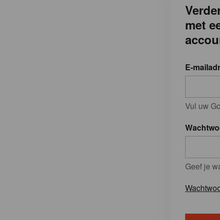
Verder
met e
accou
E-mailad
Vul uw Go
Wachtwo
Geef je w
Wachtwoo