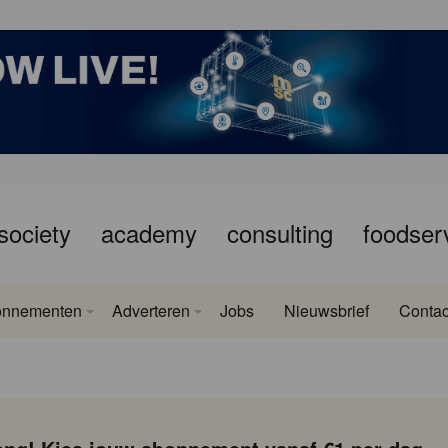
society
academy
consulting
foodser
onnementen
Adverteren
Jobs
Nieuwsbrief
Contac