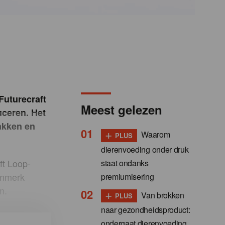
 Futurecraft
Meest gelezen
uceren. Het
akken en
+
Waarom
PLUS
dierenvoeding onder druk
ft Loop-
staat ondanks
enmerk
premiumisering
n.
+
Van brokken
PLUS
naar gezondheidsproduct:
ondergaat dierenvoeding