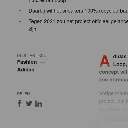
Daarbij wil het sneakers 100% recycleerba
Tegen 2021 zou het project officieel gelan
zijn
A
IN DIT ARTIKEL
didas 
Fashion
Loop,
Adidas
concept wi
zou normaal
Vorige maand
DELEN
project, dat
sneakers mak