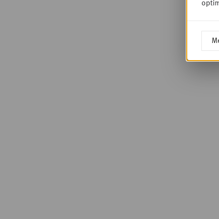
optim
Me