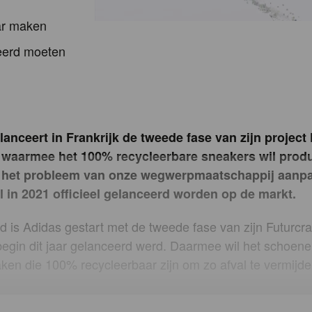
ar maken
ceerd moeten
lanceert in Frankrijk de tweede fase van zijn project
 waarmee het 100% recycleerbare sneakers wil prod
l het probleem van onze wegwerpmaatschappij aanp
 in 2021 officieel gelanceerd worden op de markt.
 is Adidas gestart met de tweede fase van zijn Futurcra
 begin dit jaar gelanceerd werd. Daarmee wil het schoen
en die 100% recycleerbaar zijn om zo afval te vermijde