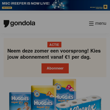
menu
ACTIE
Neem deze zomer een voorsprong! Kies
jouw abonnement vanaf €1 per dag.
Abonneer
Gondola
Gondola
academy
society