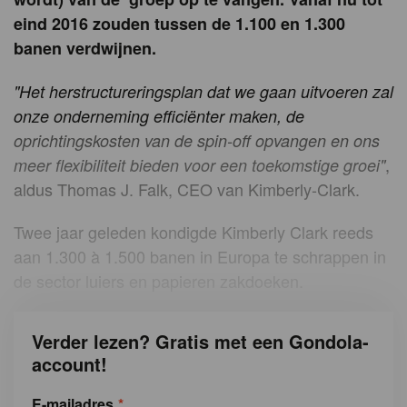
eind 2016 zouden tussen de 1.100 en 1.300
banen verdwijnen.
"Het herstructureringsplan dat we gaan uitvoeren zal
onze onderneming efficiënter maken, de
oprichtingskosten van de spin-off opvangen en ons
,
meer flexibiliteit bieden voor een toekomstige groei"
aldus Thomas J. Falk, CEO van Kimberly-Clark.
Twee jaar geleden kondigde Kimberly Clark reeds
aan 1.300 à 1.500 banen in Europa te schrappen in
de sector luiers en papieren zakdoeken.
Verder lezen? Gratis met een Gondola-
account!
E-mailadres