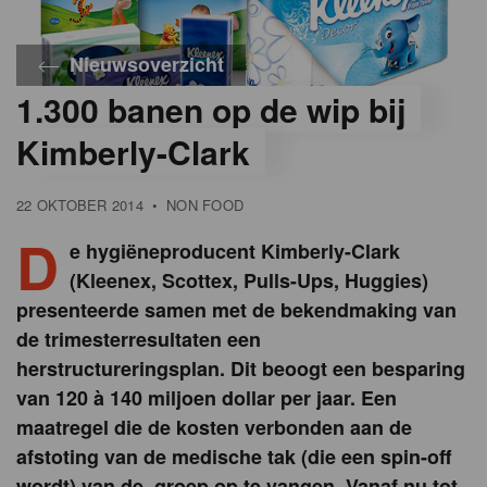
Nieuwsoverzicht
1.300 banen op de wip bij
Kimberly-Clark
22 OKTOBER 2014
•
NON FOOD
D
e hygiëneproducent Kimberly-Clark
(Kleenex, Scottex, Pulls-Ups, Huggies)
presenteerde samen met de bekendmaking van
de trimesterresultaten een
herstructureringsplan. Dit beoogt een besparing
van 120 à 140 miljoen dollar per jaar. Een
maatregel die de kosten verbonden aan de
afstoting van de medische tak (die een spin-off
wordt) van de groep op te vangen. Vanaf nu tot