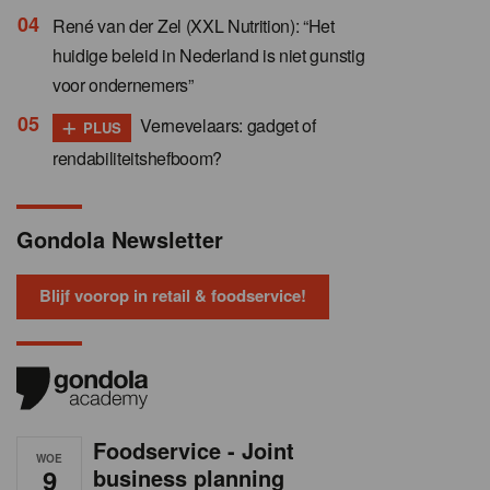
René van der Zel (XXL Nutrition): “Het
huidige beleid in Nederland is niet gunstig
voor ondernemers”
+
Vernevelaars: gadget of
PLUS
rendabiliteitshefboom?
Gondola Newsletter
Blijf voorop in retail & foodservice!
Foodservice - Joint
WOE
9
business planning