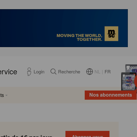
ervice
NL
|
FR
Login
Recherche
Nos abonnements
ts
Abonnez-vous