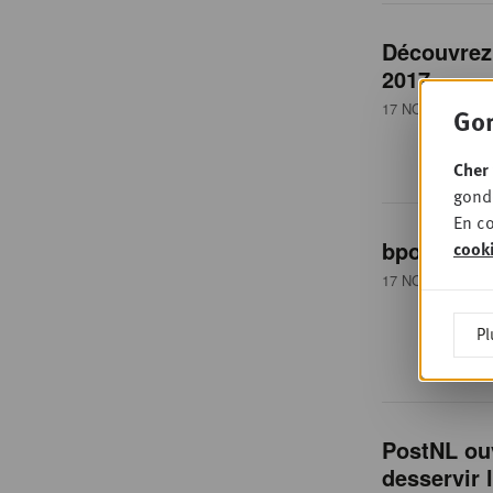
Découvrez
2017
17 NOVEMBRE 2
Gon
Cher 
gondo
En co
bpost final
cook
17 NOVEMBRE 2
Pl
PostNL ou
desservir 