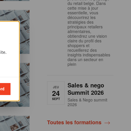
du retail belge. Dans
cette mise à jour
essentielle, vous
découvrirez les
stratégies des
principaux retailers
alimentaires,
obtiendrez une vision
claire du profil des
shoppers et
recueillerez des
ite.
insights indispensables
dans un secteur en
plein
Sales & nego
JEU
ord
24
Summit 2026
SEPT
Sales & Nego summit
2026
Toutes les formations