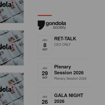
RET-TALK
JEU
8
CEO ONLY
OCT
Plenary
JEU
29
Session 2026
OCT
Plenary Session 2026
GALA NIGHT
JEU
26
2026