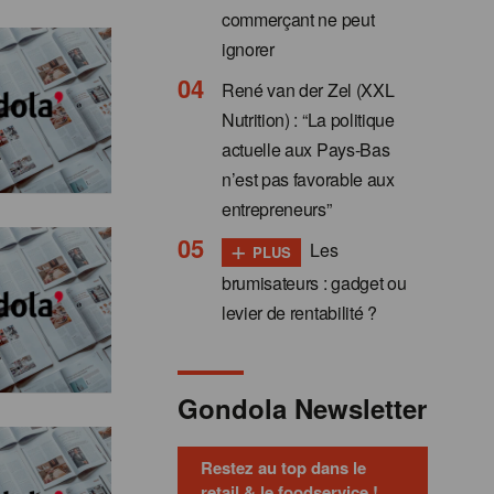
commerçant ne peut
ignorer
René van der Zel (XXL
Nutrition) : “La politique
actuelle aux Pays-Bas
n’est pas favorable aux
entrepreneurs”
+
Les
PLUS
brumisateurs : gadget ou
levier de rentabilité ?
Gondola Newsletter
Restez au top dans le
retail & le foodservice !