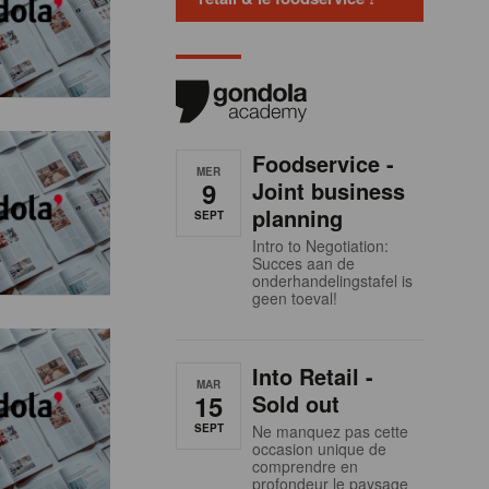
Foodservice -
MER
9
Joint business
planning
SEPT
Intro to Negotiation:
Succes aan de
onderhandelingstafel is
geen toeval!
Into Retail -
MAR
15
Sold out
SEPT
Ne manquez pas cette
occasion unique de
comprendre en
profondeur le paysage