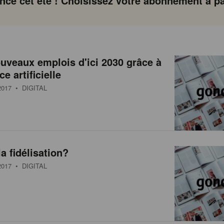
ce cet été ! Choisissez votre abonnement à par
uveaux emplois d'ici 2030 grâce à
ce artificielle
017
• DIGITAL
a fidélisation?
017
• DIGITAL