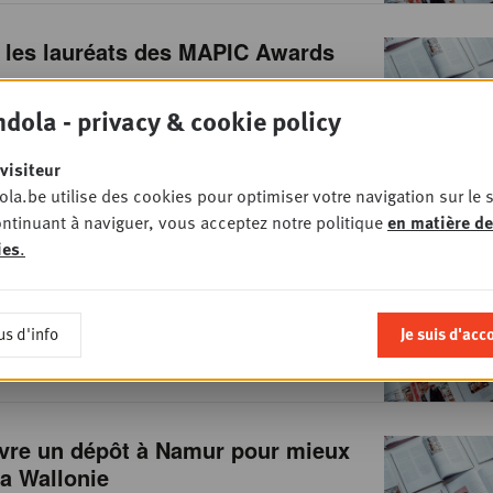
 les lauréats des MAPIC Awards
017
• RETAIL
dola - privacy & cookie policy
visiteur
la.be utilise des cookies pour optimiser votre navigation sur le s
ntinuant à naviguer, vous acceptez notre politique
en matière de
ise l'acquisition de Radial
ies
.
017
• DIGITAL
us d'info
Je suis d'acc
vre un dépôt à Namur pour mieux
la Wallonie