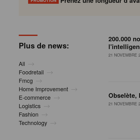
Prenez une longueur d’avan
PROMOTION
N
Gondola
Gondola
academy
society
e
200.000 no
P
Previous
Page
Page
Page
Page
Current
Page
Page
Page
Page
Next
Plus de news:
l'intelligen
a
page
page
page
g
21 NOVEMBRE 2
w
i
All
n
Foodretail
s
a
Fmcg
t
Home Improvement
i
Obselète, l
E-commerce
o
21 NOVEMBRE 2
Logistics
n
Fashion
Technology