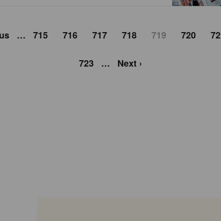
ous
…
715
716
717
718
719
720
72
723
…
Next ›