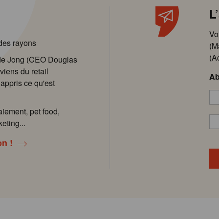
L
Vo
 des rayons
(M
(A
 de Jong (CEO Douglas
viens du retail
Ab
 appris ce qu'est
aiement, pet food,
eting...
on !