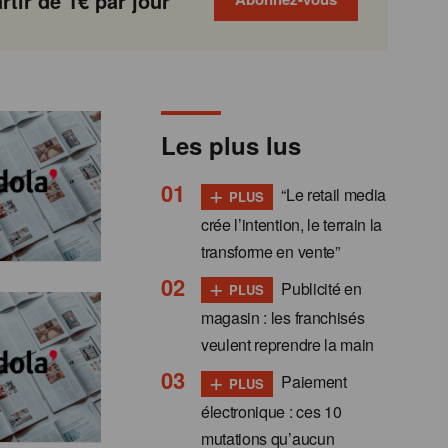
tir de 1€ par jour
Les plus lus
+
“Le retail media
PLUS
crée l’intention, le terrain la
transforme en vente”
+
Publicité en
PLUS
magasin : les franchisés
veulent reprendre la main
+
Paiement
PLUS
électronique : ces 10
mutations qu’aucun