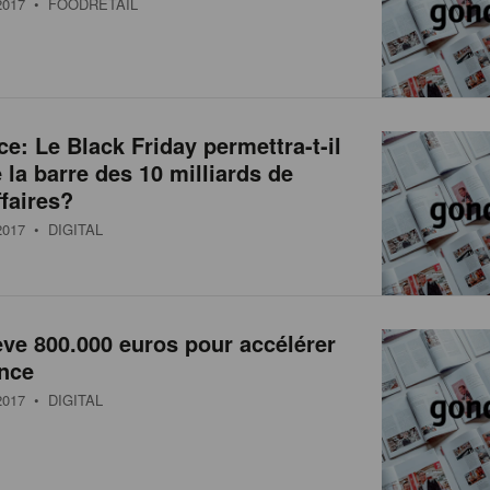
017
• FOODRETAIL
: Le Black Friday permettra-t-il
e la barre des 10 milliards de
ffaires?
017
• DIGITAL
ve 800.000 euros pour accélérer
ance
017
• DIGITAL