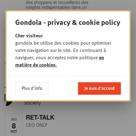
des shoppers et recueillerez des
insights indispensables dans un
secteur en plein
Gondola - privacy & cookie policy
Sales & nego Summit
Cher visiteur
JEU
24
2026
gondola.be utilise des cookies pour optimiser
SEPT
Sales & Nego summit 2026
votre navigation sur le site. En continuant à
naviguer, vous acceptez notre politique
en
Toutes les formations
matière de cookies
.
Plus d'info
Je suis d'accord
RET-TALK
JEU
8
CEO ONLY
OCT