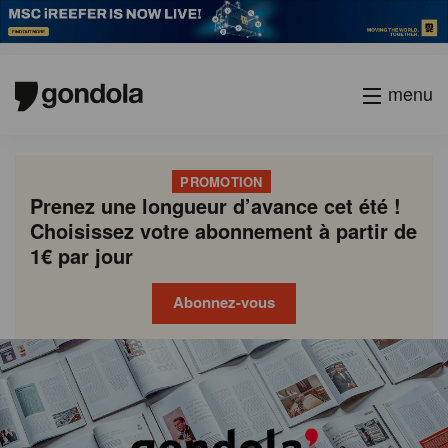
menu
PROMOTION
Prenez une longueur d’avance cet été !
Choisissez votre abonnement à partir de
1€ par jour
Abonnez-vous
Gondola
Gondola
academy
society