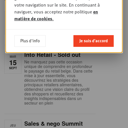
votre navigation sur le site. En continuant à
naviguer, vous acceptez notre politique
en
Foodservice - Joint
matière de cookies
.
MER
9
business planning
SEPT
Intro to Negotiation: Succes aan de
onderhandelingstafel is geen toeval!
Plus d'info
Je suis d'accord
Into Retail - Sold out
MAR
15
Ne manquez pas cette occasion
unique de comprendre en profondeur
SEPT
le paysage du retail belge. Dans cette
mise à jour essentielle, vous
découvrirez les stratégies des
principaux retailers alimentaires,
obtiendrez une vision claire du profil
des shoppers et recueillerez des
insights indispensables dans un
secteur en plein
Sales & nego Summit
JEU