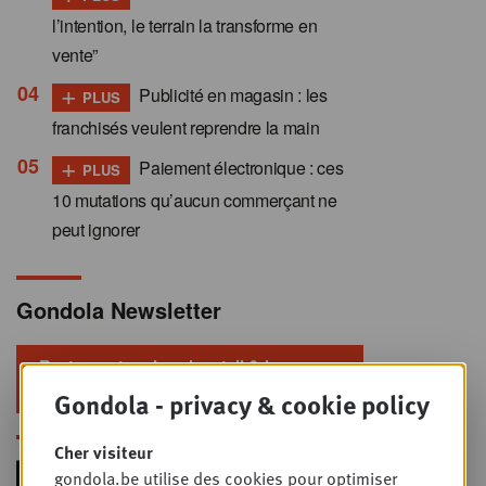
l’intention, le terrain la transforme en
vente”
+
Publicité en magasin : les
PLUS
franchisés veulent reprendre la main
+
Paiement électronique : ces
PLUS
10 mutations qu’aucun commerçant ne
peut ignorer
Gondola Newsletter
Restez au top dans le retail & le
foodservice !
Gondola - privacy & cookie policy
Cher visiteur
gondola.be utilise des cookies pour optimiser