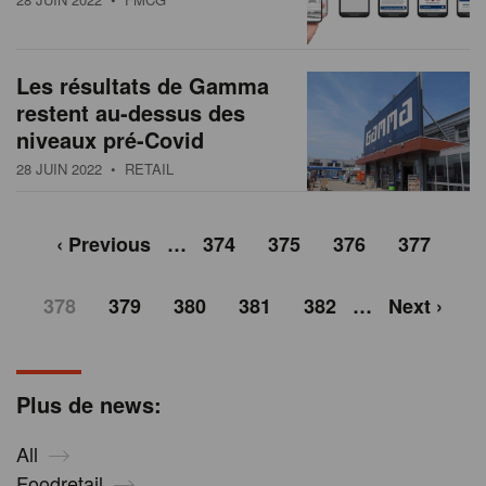
Les résultats de Gamma
restent au-dessus des
niveaux pré-Covid
28 JUIN 2022
• RETAIL
‹ Previous
…
374
375
376
377
378
379
380
381
382
…
Next ›
Plus de news:
All
Foodretail