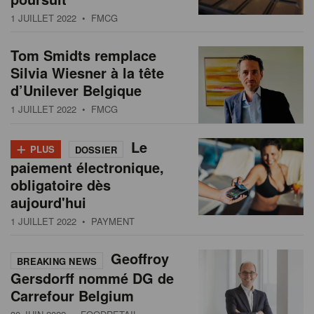
s
n
1 JUILLET 2022
• FMCG
a
t
Tom Smidts remplace
i
Silvia Wiesner à la tête
o
d’Unilever Belgique
n
1 JUILLET 2022
• FMCG
+
Le
PLUS
DOSSIER
paiement électronique,
obligatoire dès
aujourd'hui
1 JUILLET 2022
• PAYMENT
Geoffroy
BREAKING NEWS
Gersdorff nommé DG de
Carrefour Belgium