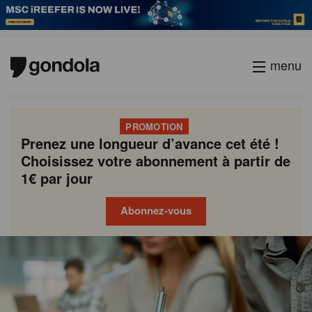
menu
PROMOTION
Prenez une longueur d’avance cet été !
Choisissez votre abonnement à partir de
1€ par jour
Abonnez-vous
Gondola
Gondola
academy
society