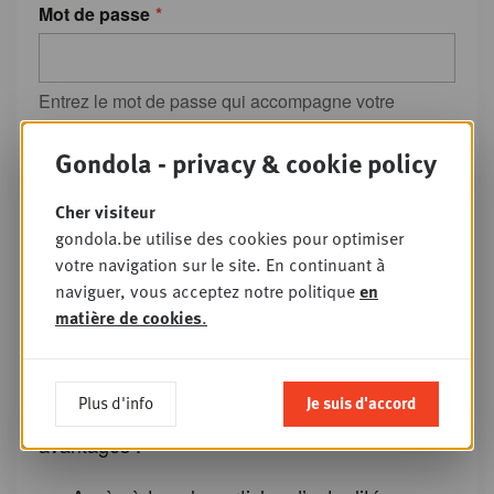
Mot de passe
Entrez le mot de passe qui accompagne votre
adresse e-mail
Gondola - privacy & cookie policy
Vous avez oublié votre mot de passe?
Cher visiteur
Ou s'enregistrer
gondola.be utilise des cookies pour optimiser
votre navigation sur le site. En continuant à
naviguer, vous acceptez notre politique
en
Pourquoi créer un compte Gondola ?
matière de cookies
.
L’inscription nous permet d’adapter nos
contenus à nos lecteurs. En quelques clics
Plus d'info
Je suis d'accord
seulement, vous pouvez profiter de tous les
avantages :