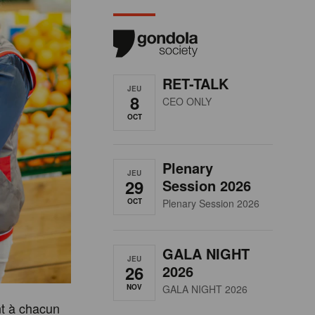
RET-TALK
JEU
8
CEO ONLY
OCT
Plenary
JEU
29
Session 2026
OCT
Plenary Session 2026
GALA NIGHT
JEU
26
2026
NOV
GALA NIGHT 2026
nt à chacun