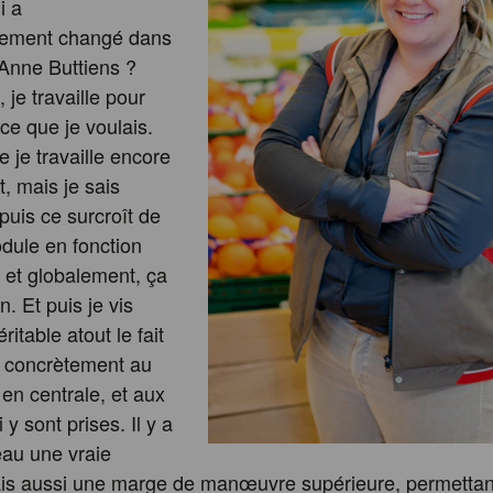
i a
ement changé dans
’Anne Buttiens ?
je travaille pour
 ce que je voulais.
e je travaille encore
t, mais je sais
puis ce surcroît de
dule en fonction
 et globalement, ça
. Et puis je vis
itable atout le fait
r concrètement au
 en centrale, et aux
 y sont prises. Il y a
au une vraie
mais aussi une marge de manœuvre supérieure, permetta