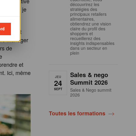
s qualitative
découvrirez les
. Et puis je
stratégies des
principaux retailers
alimentaires,
obtiendrez une vision
ord
claire du profil des
e partait
shoppers et
recueillerez des
tore Manager
insights indispensables
urs de
dans un secteur en
plein
e
prendre et
ent. Ici, même
Sales & nego
JEU
24
Summit 2026
SEPT
Sales & Nego summit
2026
Toutes les formations