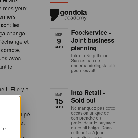
 à mes yeux
remiers
sont les
Foodservice -
 ça change
MER
9
Joint business
d’échange et
planning
SEPT
 compte,
Intro to Negotiation:
gues avec
Succes aan de
ant le
onderhandelingstafel is
geen toeval!
e ! Elle y a
Into Retail -
MAR
is le 18
15
Sold out
rdé à
SEPT
Ne manquez pas cette
occasion unique de
sson découpé
comprendre en
ratifiante,
profondeur le paysage
du retail belge. Dans
ite.
nquait,
cette mise à jour
essentielle, vous