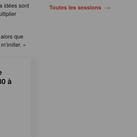
s idées sont
Toutes les sessions
tiplier
 alors que
m’imiter. »
e
30 à