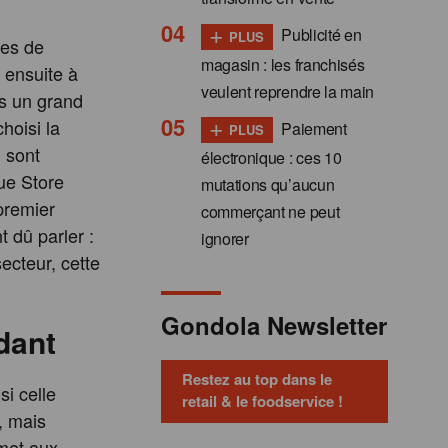
+
Publicité en
PLUS
des de
magasin : les franchisés
t ensuite à
veulent reprendre la main
s un grand
+
hoisi la
Paiement
PLUS
i sont
électronique : ces 10
ue Store
mutations qu’aucun
premier
commerçant ne peut
 dû parler :
ignorer
ecteur, cette
Gondola Newsletter
dant
Restez au top dans le
si celle
retail & le foodservice !
, mais
rmet aux