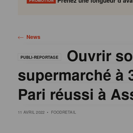
Prenez une longueur d’avan
PROMOTION
Gondola
Gondola
academy
society
News
Ouvrir so
PUBLI-REPORTAGE
supermarché à 
Pari réussi à A
11 AVRIL 2022
•
FOODRETAIL