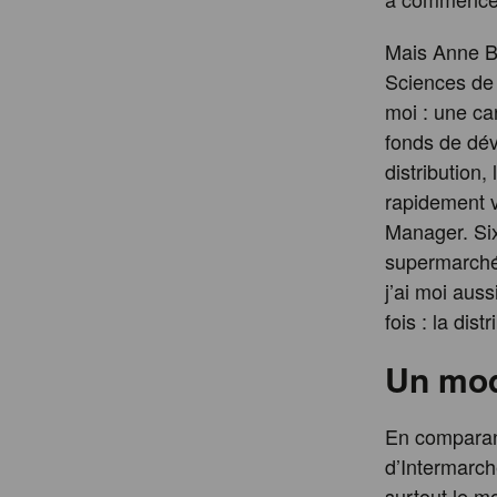
Mais Anne B
Sciences de g
moi : une ca
fonds de dév
distribution,
rapidement v
Manager. Six
supermarché,
j’ai moi aus
fois : la dist
Un modè
En comparant
d’Intermarch
surtout le m