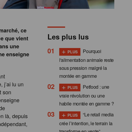
rmarché, ce
Les plus lus
ce que vient
dans une
+
Pourquoi
PLUS
ne enseigne
l'alimentation animale reste
sous pression malgré la
ant
montée en gamme
 j’ai lu un
+
Petfood : une
PLUS
t son
vraie révolution ou une
 enseigne
habile montée en gamme ?
 de
+
“Le retail media
n là, depuis
PLUS
crée l’intention, le terrain la
indépendant,
transforme en vente”