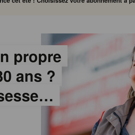
ce cet été ! Choisissez votre abonnement à par
n propre
30 ans ?
ssesse…