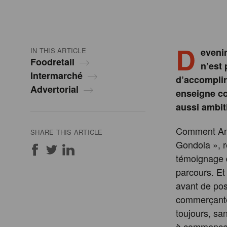
D
IN THIS ARTICLE
eveni
Foodretail
n’est 
Intermarché
d’accomplir
Advertorial
enseigne co
aussi ambit
Comment Anne
SHARE THIS ARTICLE
Gondola », r
témoignage d
parcours. Et
avant de pos
commerçante 
toujours, sa
à commencer