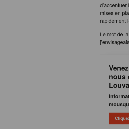
d’accentuer 
mises en pla
rapidement l
Le mot de la
j’envisageais
Venez 
nous o
Louva
Informat
mousque
Cliquez