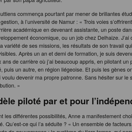
uttiens commença pourtant par mener de brillantes étu
estion, à l’université de Namur : « Trois voies s’offriren
rrière académique en devenant assistante, un poste dan
eloppement économique, ou un job chez Delhaize. J’ai c
 la variété de ses missions, les résultats de son travail qu
isibles. Après un an et demi de formation, je suis deven
 ans de carrière où j’ai beaucoup appris, en pilotant un 
 puis un autre, en région liégeoise. Et puis les gènes ont
si voulu devenir ma propre patronne. Sans hésiter sur le s
ribution. »
le piloté par et pour l’indépen
 les différentes possibilités, Anne a manifestement choi
é. Qu’est-ce qui l’a séduite ? « Un ensemble de facteurs
ode de gouvernance : le système du tiers temps, qui pe