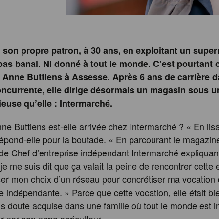
r son propre patron, à 30 ans, en exploitant un supe
pas banal. Ni donné à tout le monde. C’est pourtant 
 Anne Buttiens à Assesse. Après 6 ans de carrière 
ncurrente, elle dirige désormais un magasin sous u
ieuse qu’elle : Intermarché.
 Buttiens est-elle arrivée chez Intermarché ? « En lis
épond-elle pour la boutade. « En parcourant le magazine,
e Chef d’entreprise indépendant Intermarché expliquan
 je me suis dit que ça valait la peine de rencontrer cette
er mon choix d’un réseau pour concrétiser ma vocation
indépendante. » Parce que cette vocation, elle était bie
ns doute acquise dans une famille où tout le monde est 
 par son papa agriculteur.