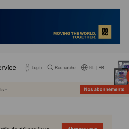
ervice
NL
|
FR
Login
Recherche
Nos abonnements
ts
Abonnez-vous